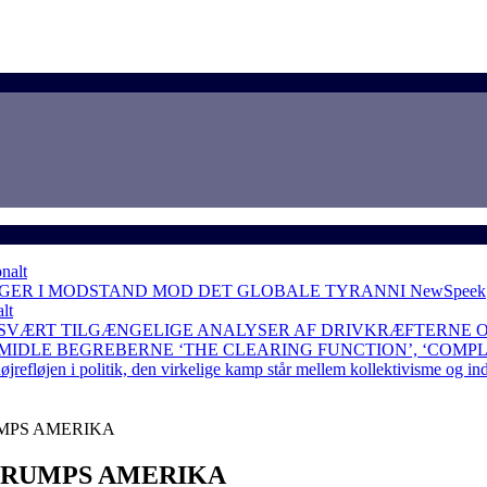
nalt
NGER I MODSTAND MOD DET GLOBALE TYRANNI
NewSpeek
lt
 SVÆRT TILGÆNGELIGE ANALYSER AF DRIVKRÆFTERNE 
RMIDLE BEGREBERNE ‘THE CLEARING FUNCTION’, ‘COMP
løjen i politik, den virkelige kamp står mellem kollektivisme og in
UMPS AMERIKA
 TRUMPS AMERIKA