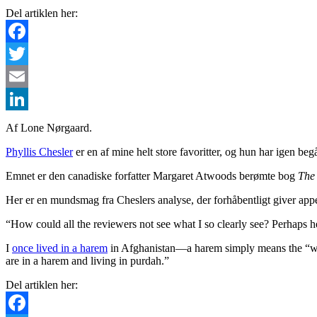
Del artiklen her:
Facebook
Twitter
Email
LinkedIn
Af Lone Nørgaard.
Phyllis Chesler
er en af mine helt store favoritter, og hun har igen beg
Emnet er den canadiske forfatter Margaret Atwoods berømte bog
The
Her er en mundsmag fra Cheslers analyse, der forhåbentligt giver appe
“How could all the reviewers not see what I so clearly see? Perhaps h
I
once lived in a harem
in Afghanistan—a harem simply means the “women
are in a harem and living in purdah.”
Del artiklen her: