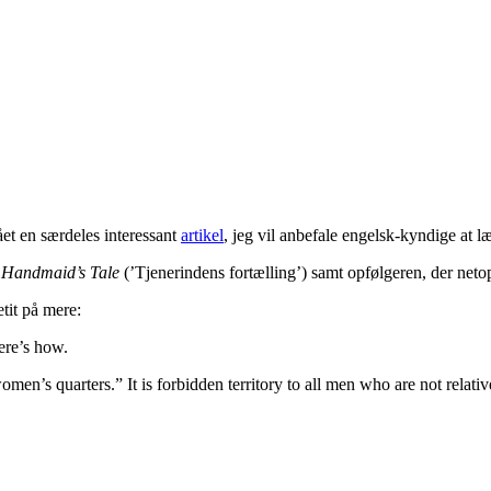
ået en særdeles interessant
artikel
, jeg vil anbefale engelsk-kyndige at l
 Handmaid’s Tale
(’Tjenerindens fortælling’) samt opfølgeren, der ne
tit på mere:
ere’s how.
’s quarters.” It is forbidden territory to all men who are not relative