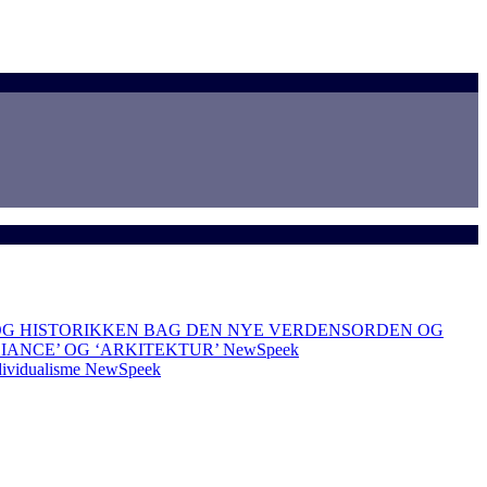
OG HISTORIKKEN BAG DEN NYE VERDENSORDEN OG
LIANCE’ OG ‘ARKITEKTUR’
NewSpeek
dividualisme
NewSpeek