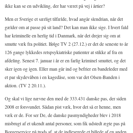
ikke kan se en udvikling, der har været på vej i årtier?
Men er Sverige et særligt tilfælde, hvad angår slendrian, når det
gælder om at passe på sit land? Det kan man ikke sige. I hvert fald
har kriminelle en herlig tid i Danmark, når det drejer sig om at
smutte væk fra politiet. Ifølge TV 2 (27.12.) er det de seneste to år
126 gange lykkedes retspsykiatriske patienter at stikke af fra en
afdeling. Senest 7. januar i år er en farlig kriminel smuttet, og det
sker igen og igen. Eller man går ind og befrier en bandeleder med
et par skydevåben i en kagedåse, som var det Olsen-Banden i
aktion. (TV 2 20.11.).
Og skal vi lige nævne den med de 333.431 danske pas, der siden
2008 er forsvundet. Sådan pist væk, hvor det så er henne, men
væk er de. For ser De, de danske pasmyndigheder blev i 2018
misbrugt af et ukendt antal personer, som fik udstedt ægte pas på
Borgerservice på trods af, at de indleverede et billede af en anden