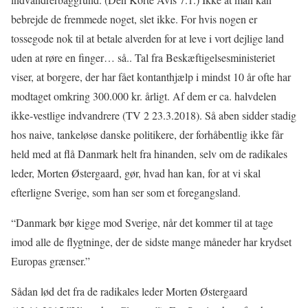
bebrejde de fremmede noget, slet ikke. For hvis nogen er
tossegode nok til at betale alverden for at leve i vort dejlige land
uden at røre en finger… så.. Tal fra Beskæftigelsesministeriet
viser, at borgere, der har fået kontanthjælp i mindst 10 år ofte har
modtaget omkring 300.000 kr. årligt. Af dem er ca. halvdelen
ikke-vestlige indvandrere (TV 2 23.3.2018). Så aben sidder stadig
hos naive, tankeløse danske politikere, der forhåbentlig ikke får
held med at flå Danmark helt fra hinanden, selv om de radikales
leder, Morten Østergaard, gør, hvad han kan, for at vi skal
efterligne Sverige, som han ser som et foregangsland.
“Danmark bør kigge mod Sverige, når det kommer til at tage
imod alle de flygtninge, der de sidste mange måneder har krydset
Europas grænser.”
Sådan lød det fra de radikales leder Morten Østergaard