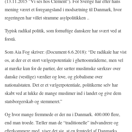
(13.11.2015 ”Vi ses hos Clement”). For Sverige har efter hans
mening været et foregangsland i modsætning til Danmark, hvor
regeringen har villet stramme asylpolitikken ..
Typisk radikal politik, som fornuftige danskere har svært ved at
forstå.
Som Aia Fog skriver: (Document 6.6.2018): “De radikale har vist
os, at der er et stort vælgerpotentiale i ghettoområderne, men vel
at mærke kun for de partier, der sætter muslimske særkrav over
danske (vestlige) værdier og love, og globalisme over
nationalstaten. Det er et vælgerpotentiale, politikerne selv har
skabt ved at lukke de mange muslimer ind i landet og give dem
statsborgerskab og stemmeret.”
Og hvor mange fremmede er der nu i Danmark. 400.000 flere,
end man troede. Tæller man de “traditionelle” indvandrere og
efterkommere med, viser det sig, at en femtedel af Danmarks