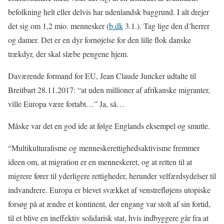
befolkning helt eller delvis har udenlandsk baggrund. I alt drejer
det sig om 1,2 mio. mennesker (
b.dk
3.1.). Tag lige den d´herrer
og damer. Det er en dyr fornøjelse for den lille flok danske
trækdyr, der skal slæbe pengene hjem.
Daværende formand for EU, Jean Claude Juncker udtalte til
Breitbart 28.11.2017: “at uden millioner af afrikanske migranter,
ville Europa være fortabt…” Ja, så…
Måske var det en god ide at følge Englands eksempel og smutte.
“Multikulturalisme og menneskerettighedsaktivisme fremmer
ideen om, at migration er en menneskeret, og at retten til at
migrere fører til yderligere rettigheder, herunder velfærdsydelser til
indvandrere. Europa er blevet svækket af venstrefløjens utopiske
forsøg på at ændre et kontinent, der engang var stolt af sin fortid,
til et blive en ineffektiv solidarisk stat, hvis indbyggere går fra at