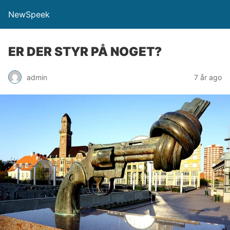
NewSpeek
ER DER STYR PÅ NOGET?
admin
7 år ago