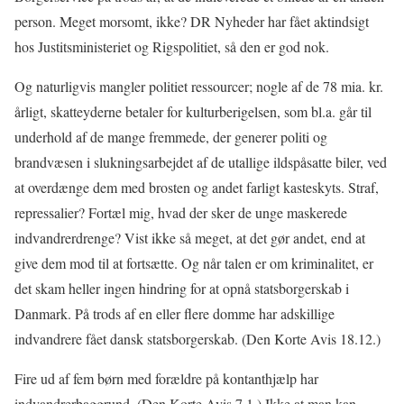
person. Meget morsomt, ikke? DR Nyheder har fået aktindsigt
hos Justitsministeriet og Rigspolitiet, så den er god nok.
Og naturligvis mangler politiet ressourcer; nogle af de 78 mia. kr.
årligt, skatteyderne betaler for kulturberigelsen, som bl.a. går til
underhold af de mange fremmede, der generer politi og
brandvæsen i slukningsarbejdet af de utallige ildspåsatte biler, ved
at overdænge dem med brosten og andet farligt kasteskyts. Straf,
repressalier? Fortæl mig, hvad der sker de unge maskerede
indvandrerdrenge? Vist ikke så meget, at det gør andet, end at
give dem mod til at fortsætte. Og når talen er om kriminalitet, er
det skam heller ingen hindring for at opnå statsborgerskab i
Danmark. På trods af en eller flere domme har adskillige
indvandrere fået dansk statsborgerskab. (Den Korte Avis 18.12.)
Fire ud af fem børn med forældre på kontanthjælp har
indvandrerbaggrund. (Den Korte Avis 7.1.) Ikke at man kan