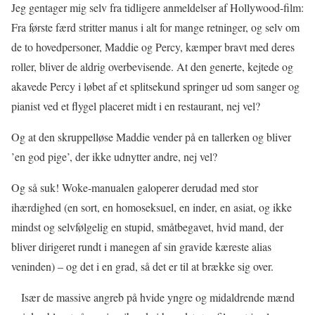
Jeg gentager mig selv fra tidligere anmeldelser af Hollywood-film:
Fra første færd stritter manus i alt for mange retninger, og selv om
de to hovedpersoner, Maddie og Percy, kæmper bravt med deres
roller, bliver de aldrig overbevisende. At den generte, kejtede og
akavede Percy i løbet af et splitsekund springer ud som sanger og
pianist ved et flygel placeret midt i en restaurant, nej vel?
Og at den skruppelløse Maddie vender på en tallerken og bliver
’en god pige’, der ikke udnytter andre, nej vel?
Og så suk! Woke-manualen galoperer derudad med stor
ihærdighed (en sort, en homoseksuel, en inder, en asiat, og ikke
mindst og selvfølgelig en stupid, småtbegavet, hvid mand, der
bliver dirigeret rundt i manegen af sin gravide kæreste alias
veninden) – og det i en grad, så det er til at brække sig over.
Især de massive angreb på hvide yngre og midaldrende mænd