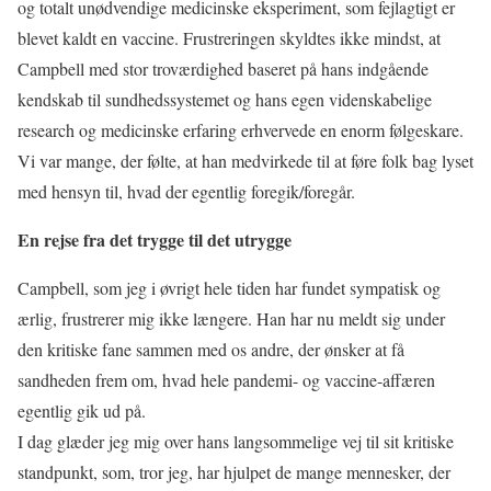
og totalt unødvendige medicinske eksperiment, som fejlagtigt er
blevet kaldt en vaccine. Frustreringen skyldtes ikke mindst, at
Campbell med stor troværdighed baseret på hans indgående
kendskab til sundhedssystemet og hans egen videnskabelige
research og medicinske erfaring erhvervede en enorm følgeskare.
Vi var mange, der følte, at han medvirkede til at føre folk bag lyset
med hensyn til, hvad der egentlig foregik/foregår.
En rejse fra det trygge til det utrygge
Campbell, som jeg i øvrigt hele tiden har fundet sympatisk og
ærlig, frustrerer mig ikke længere. Han har nu meldt sig under
den kritiske fane sammen med os andre, der ønsker at få
sandheden frem om, hvad hele pandemi- og vaccine-affæren
egentlig gik ud på.
I dag glæder jeg mig over hans langsommelige vej til sit kritiske
standpunkt, som, tror jeg, har hjulpet de mange mennesker, der