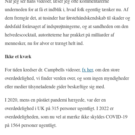
Når jeg ser hans videoer, læser jeg ofte kommentarerne
underneden for at få et indblik i, hvad folk egentlig tænker nu. Af
dem fremgår det, at tusinder har førstehåndskendskab til skader og
dødsfald forårsaget af indsprøjtningerne, og at sandheden om den
helvedescocktail, autoriteterne har prakket på milliarder af
mennesker, nu for alvor er trængt helt ind.
Ikke et kvæk
For tiden kredser dr. Campbells videoer,
fx her
, om den store
overdødelighed, vi finder verden over, og som ingen myndigheder
eller medier tilsyneladende gider beskæftige sig med.
I 2020, mens en påstået pandemi hærgede, var der en
overdødelighed i UK på 315 personer ugentligt. I 2022 er
overdødeligheden, som nu vel at mærke ikke skyldes COVID-19
på 1564 personer ugentligt.