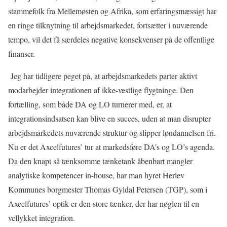
stammefolk fra Mellemøsten og Afrika, som erfaringsmæssigt har
en ringe tilknytning til arbejdsmarkedet, fortsætter i nuværende
tempo, vil det få særdeles negative konsekvenser på de offentlige
finanser.
Jeg har tidligere peget på, at arbejdsmarkedets parter aktivt
modarbejder integrationen af ikke-vestlige flygtninge. Den
fortælling, som både DA og LO turnerer med, er, at
integrationsindsatsen kan blive en succes, uden at man disrupter
arbejdsmarkedets nuværende struktur og slipper løndannelsen fri.
Nu er det Axcelfutures’ tur at markedsføre DA’s og LO’s agenda.
Da den knapt så tænksomme tænketank åbenbart mangler
analytiske kompetencer in-house, har man hyret Herlev
Kommunes borgmester Thomas Gyldal Petersen (TGP), som i
Axcelfutures’ optik er den store tænker, der har nøglen til en
vellykket integration.