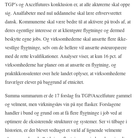
TGP’s og Axcelfutures konklusion er, at alle aktørerne skal oppe
sig. Analfabeter med nul uddannelse skal lære erhvervsrettet
dansk. Kommunerne skal være bedre til at aktivere på trods af, at
deres egentlige interesse er at klientgøre flygtninge og dermed
beskytte egne jobs. Og virksomhederne skal ansætte flere ikke-
vestlige flygtninge, selv om de hellere vil ansætte østeuropæere
med de rette kvalifikationer. Analyser viser, at kun 16 pct. af
virksomhederne har planer om at ansætte en flygtning, og
praktikkonsulenter over hele landet oplyser, at virksomhederne
fravælger elever på baggrund af etnicitet.
Summa summarum er de 17 forslag fra TGP/Axcelfuture gammel
og velment, men virkningsløs vin på nye flasker. Forslagene
handler i bund og grund om at få flere flygtninge i job ved at
optimere de eksisterende strukturer og systemer. Ser vi tilbage i
historien, er der blevet vedtaget et væld af lignende velmente