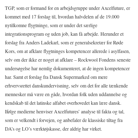
TGP, som er formand for en arbejdsgruppe under Axcelfuture, er
kommet med 17 forslag til, hvordan halvdelen af de 19.000
nytilkomne flygtninge, som er under det særlige
integrationsprogram og uden job, kan få arbejde. Herunder et
forslag fra Anders Ladekarl, som er generalsekretær for Røde
Kors, om at afklare flygtninges kompetencer allerede i asylfasen,
selv om der ikke er noget at afklare – Rockwool Fondens seneste
undersøgelse har nemlig dokumenteret, at de ingen kompetencer
har. Samt et forslag fra Dansk Supermarked om mere
erhvervsrettet danskundervisning, selv om det for alle tænkende
mennesker må være en gåde, hvordan folk uden uddannelse og
kendskab til det latinske alfabet overhovedet kan lære dansk.
Ifølge medierne henviser Axcelfutures’ analyse til fakta og tal,
som er velkendt i forvejen, og anbefaler de klassiske tiltag fra
DA’s og LO’s værktøjskasse, der aldrig har virket.