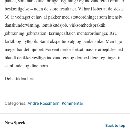
planer, som har skullet bringe flygtninge og indvandrere i ordinær
beskæftigelse – uden de store resultater. Vi har i løbet af de sidste
30 år vedtaget et hav af pakker med støtteordninger som intensiv
danskundervisning, løntilskudsjob, virksomhedspraktik,
jobtræning, jobrotation, lærlingeaftaler, mentorordninger, IGU-
forløb og nyttejob. Samt ekspertudvalg og tænketanke. Men lige
meget har det hjulpet. Forvent derfor fortsat massiv arbejdsløshed
blandt de ikke-vestlige indvandrere og dermed flere regninger til
samfundet og dine børn.
Del artiklen her:
Categories:
André Rossmann
,
Kommentar
NewSpeek
Back to top