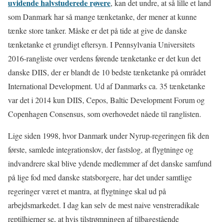
uvidende halvstuderede røvere
, kan det undre, at så lille et land
som Danmark har så mange tænketanke, der mener at kunne
tænke store tanker. Måske er det på tide at give de danske
tænketanke et grundigt eftersyn. I Pennsylvania Universitets
2016-rangliste over verdens førende tænketanke er det kun det
danske DIIS, der er blandt de 10 bedste tænketanke på området
International Development. Ud af Danmarks ca. 35 tænketanke
var det i 2014 kun DIIS, Cepos, Baltic Development Forum og
Copenhagen Consensus, som overhovedet nåede til ranglisten.
Lige siden 1998, hvor Danmark under Nyrup-regeringen fik den
første, samlede integrationslov, der fastslog, at flygtninge og
indvandrere skal blive ydende medlemmer af det danske samfund
på lige fod med danske statsborgere, har det under samtlige
regeringer været et mantra, at flygtninge skal ud på
arbejdsmarkedet. I dag kan selv de mest naive venstreradikale
reptilhjerner se, at hvis tilstrømningen af tilbagestående