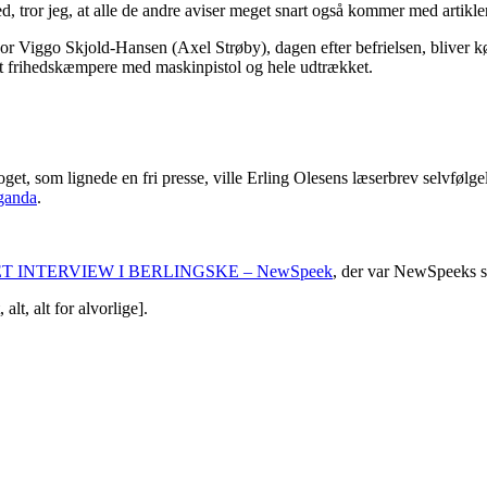
ed, tror jeg, at alle de andre aviser meget snart også kommer med artikl
r Viggo Skjold-Hansen (Axel Strøby), dagen efter befrielsen, bliver kørt
levet frihedskæmpere med maskinpistol og hele udtrækket.
, som lignede en fri presse, ville Erling Olesens læserbrev selvfølgeli
ganda
.
ET INTERVIEW I BERLINGSKE – NewSpeek
, der var NewSpeeks s
lt, alt for alvorlige].