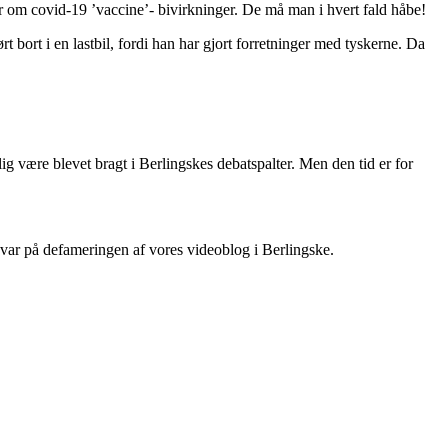
er om covid-19 ’vaccine’- bivirkninger. De må man i hvert fald håbe!
 bort i en lastbil, fordi han har gjort forretninger med tyskerne. Da
g være blevet bragt i Berlingskes debatspalter. Men den tid er for
var på defameringen af vores videoblog i Berlingske.