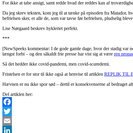
For ikke at tabe ansigt, samt redde hvad der reddes kan af troværdigh
Da jeg skrev teksten, kom jeg til at tænke på episoden fra Matador, hvo
befrielsen sker, er alle de, som var tavse før befrielsen, pludselig b
Lise Nørgaard beskrev hykleriet perfekt.
***
[NewSpeeks kommentar: I de gode gamle dage, hvor der stadig var noget
længst forbi – og den såkaldt frie presse har vist sig at være
ren propa
Så det hedder ikke covid-pandemi, men covid-
scam
demi.
Fristelsen er for stor til ikke også at henvise til artiklen
REPLIK TIL 
Hævnen er nu ikke spor sød – dertil er konsekvenserne af bedraget alt, a
Del artiklen her:
Facebook
Twitter
Email