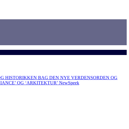
OG HISTORIKKEN BAG DEN NYE VERDENSORDEN OG
LIANCE’ OG ‘ARKITEKTUR’
NewSpeek