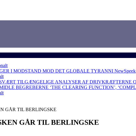
nalt
NGER I MODSTAND MOD DET GLOBALE TYRANNI
NewSpeek
lt
 SVÆRT TILGÆNGELIGE ANALYSER AF DRIVKRÆFTERNE 
RMIDLE BEGREBERNE ‘THE CLEARING FUNCTION’, ‘COMP
lt
N GÅR TIL BERLINGSKE
SKEN GÅR TIL BERLINGSKE