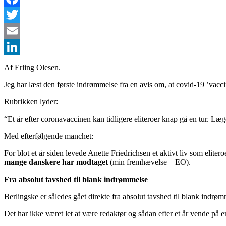
Facebook
Twitter
Email
LinkedIn
Af Erling Olesen.
Jeg har læst den første indrømmelse fra en avis om, at covid-19 ’vacc
Rubrikken lyder:
“Et år efter coronavaccinen kan tidligere eliteroer knap gå en tur. Læ
Med efterfølgende manchet:
For blot et år siden levede Anette Friedrichsen et aktivt liv som elit
mange danskere har modtaget
(min fremhævelse – EO).
Fra absolut tavshed til blank indrømmelse
Berlingske er således gået direkte fra absolut tavshed til blank indrøm
Det har ikke været let at være redaktør og sådan efter et år vende på 