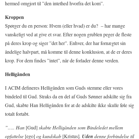
hermed omgjort til ”den intethed hvorfra det kom”.
Kroppen
Spørger du en person: Hvem (eller hvad) er du?
– har mange
vanskeligt ved at give et svar. Efter nogen grublen peger de fleste
på deres krop og siger ”det her”. Enhver, der har fornægtet sin
åndelige halvpart, må komme til denne konklusion, at de er deres
krop. For dem findes ”intet”, når de forlader denne verden.
Helligånden
I ACIM defineres Helligånden som Guds stemme eller vores
bindeled til Gud. Straks da en del af Guds Sønner adskilte sig fra
Gud, skabte Han Helligånden for at de adskilte ikke skulle føle sig
totalt fortabt.
”….. Han
[Gud]
skabte Helligånden som Bindeledet mellem
opfattelse
[ego]
og kundskab
[Kristus]
.
Uden
denne forbindelse til