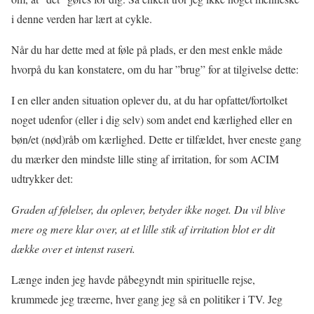
i denne verden har lært at cykle.
Når du har dette med at føle på plads, er den mest enkle måde
hvorpå du kan konstatere, om du har ”brug” for at tilgivelse dette:
I en eller anden situation oplever du, at du har opfattet/fortolket
noget udenfor (eller i dig selv) som andet end kærlighed eller en
bøn/et (nød)råb om kærlighed. Dette er tilfældet, hver eneste gang
du mærker den mindste lille sting af irritation, for som ACIM
udtrykker det:
Graden af følelser, du oplever, betyder ikke noget. Du vil blive
mere og mere klar over, at et lille stik af irritation blot er dit
dække over et intenst raseri.
Længe inden jeg havde påbegyndt min spirituelle rejse,
krummede jeg træerne, hver gang jeg så en politiker i TV. Jeg