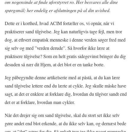
om nogensinde at finde uforstyrret ro. Her besvares alle dine
spørgsmål; her endelig er afslutningen på al din uvished.
Dette er i korthed, hvad ACIM fortæller os, vi opnår, når vi
praktiserer sand tilgivelse. Jeg kan naturligvis tage fejl, men tror
dog, at ethvert empatisk menneske i denne verden søger fred med
sig selv og med ”verden derude”. Så hvorfor ikke lære at
praktisere tilgivelse? Som en helt gratis sidegevinst bringer du dig
desuden så nær dit Hjem, at det blot er en tanke borte.
Jeg påbegyndte denne artikelserie med at påstå, at du kan lære
sand tilgivelse lettere end du lærte at cykle. Jeg skulle måske have
sagt, at det er enklere at forklare dig, hvordan du tilgiver sandt end
det er at forklare, hvordan man cykler.
Når det drejer sig om sand tilgivelse, skal du stort set ikke selv
gøre andet end blot erkende, at du ikke selv kan, og dernæst bede
om, at ”det” gøres for dig. Så enkelt tror jeg ikke noget menneske