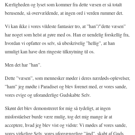
Kærligheden og lyset som kommer fra dette væsen er så totalt
berusende, så overvældende, at ingen ord i verden rummer det.
Vi kan ikke i vores vildeste fantasier tro, at ”han”/”dette væsen”
har noget som helst at gøre med os. Han er uendelig forskellig fra,
hvordan vi opfatter os selv, så ubeskrivelig ”hellig”, at han
umuligt kan have den ringeste tilknytning til os.
Men det har ”han”.
Dette ”væsen”, som mennesker møder i deres nærdøds-oplevelser,
”ham” jeg mødte i Paradiset og blev forenet med, er vores sande,
vores evige og uforanderlige Gudskabte Selv.
Skønt det blev demonstreret for mig så tydeligt, at ingen
misforståelser burde være mulig, tog det mig mange år at
acceptere, hvad jeg blev vist og vidste: Vi mødes af vores sande,
vores virkelige Selv, vores uforgængelige ”ånd”, skabt af Guds