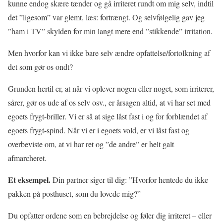
kunne endog skære tænder og gå irriteret rundt om mig selv, indtil
det ”ligesom” var glemt, læs: fortrængt. Og selvfølgelig gav jeg
”ham i TV” skylden for min langt mere end ”stikkende” irritation.
Men hvorfor kan vi ikke bare selv ændre opfattelse/fortolkning af
det som gør os ondt?
Grunden hertil er, at når vi oplever nogen eller noget, som irriterer,
sårer, gør os ude af os selv osv., er årsagen altid, at vi har set med
egoets frygt-briller. Vi er så at sige låst fast i og for forblændet af
egoets frygt-spind. Når vi er i egoets vold, er vi låst fast og
overbeviste om, at vi har ret og ”de andre” er helt galt
afmarcheret.
Et eksempel.
Din partner siger til dig: ”Hvorfor hentede du ikke
pakken på posthuset, som du lovede mig?”
Du opfatter ordene som en bebrejdelse og føler dig irriteret – eller