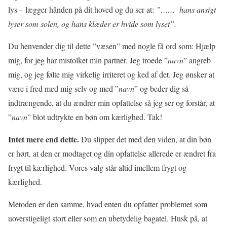
lys – lægger hånden på dit hoved og du ser at:
”……
hans ansigt
lyser som solen, og hans klæder er hvide som lyset”.
Du henvender dig til dette ”væsen” med nogle få ord som: Hjælp
mig, for jeg har mistolket min partner. Jeg troede ”
navn
” angreb
mig, og jeg følte mig virkelig irriteret og ked af det. Jeg ønsker at
være i fred med mig selv og med ”
navn
” og beder dig så
indtrængende, at du ændrer min opfattelse så jeg ser og forstår, at
”
navn
” blot udtrykte en bøn om kærlighed. Tak!
Intet mere end dette.
Du slipper det med den viden, at din bøn
er hørt, at den er modtaget og din opfattelse allerede er ændret fra
frygt til kærlighed. Vores valg står altid imellem frygt og
kærlighed.
Metoden er den samme, hvad enten du opfatter problemet som
uoverstigeligt stort eller som en ubetydelig bagatel. Husk på, at