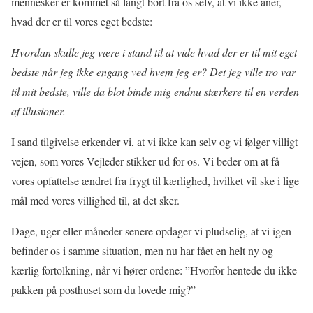
mennesker er kommet så langt bort fra os selv, at vi ikke aner,
hvad der er til vores eget bedste:
Hvordan skulle jeg være i stand til at vide hvad der er til mit eget
bedste når jeg ikke engang ved hvem jeg er? Det jeg ville tro var
til mit bedste, ville da blot binde mig endnu stærkere til en verden
af illusioner.
I sand tilgivelse erkender vi, at vi ikke kan selv og vi følger villigt
vejen, som vores Vejleder stikker ud for os. Vi beder om at få
vores opfattelse ændret fra frygt til kærlighed, hvilket vil ske i lige
mål med vores villighed til, at det sker.
Dage, uger eller måneder senere opdager vi pludselig, at vi igen
befinder os i samme situation, men nu har fået en helt ny og
kærlig fortolkning, når vi hører ordene: ”Hvorfor hentede du ikke
pakken på posthuset som du lovede mig?”