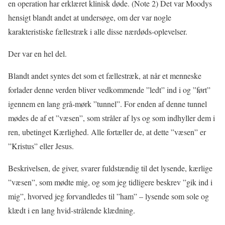
en operation har erklæret klinisk døde. (Note 2) Det var Moodys
hensigt blandt andet at undersøge, om der var nogle
karakteristiske fællestræk i alle disse nærdøds-oplevelser.
Der var en hel del.
Blandt andet syntes det som et fællestræk, at når et menneske
forlader denne verden bliver vedkommende ”ledt” ind i og ”ført”
igennem en lang grå-mørk ”tunnel”. For enden af denne tunnel
mødes de af et ”væsen”, som stråler af lys og som indhyller dem i
ren, ubetinget Kærlighed. Alle fortæller de, at dette ”væsen” er
”Kristus” eller Jesus.
Beskrivelsen, de giver, svarer fuldstændig til det lysende, kærlige
”væsen”, som mødte mig, og som jeg tidligere beskrev ”gik ind i
mig”, hvorved jeg forvandledes til ”ham” – lysende som sole og
klædt i en lang hvid-strålende klædning.