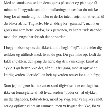
Med en smule øvelse kan dette gøres på stedet og på nogle få
minutter. I begyndelsen af din indlæringsproces har du måske
brug for at sunde dig lidt. Der er derfor intet i vejen for at vente, til
du bliver alene. Tilgivelse bliver aldrig for ”gammel”, men kan
gøres når som helst, endog hvis personen, vi har et ”udestående”
med, for længst har forladt denne verden.
I begyndelsen synes du sikkert, at du begår ”fejl”, at du føler dig
usikker og utilfreds med, hvad du gør. Du gav ikke op, fordi du
faldt af cyklen, den gang du lærte dig den vanskelige kunst at
cykle. Gør heller ikke det, når du går i gang med at opleve en
kærlig verden ”derude”, en helt ny verden renset for al din frygt.
Som jeg tidligere har nævnt er sand tilgivelse ikke en flugt fra,
ikke en fornægtelse af, alt hvad verden ”byder os” af ulykker,
uretfærdigheder, forbrydelser, mord og svig. Når vi tilgiver sandt,
ser og opfatter vi det alt sammen, men vi frygter det ikke, for vi