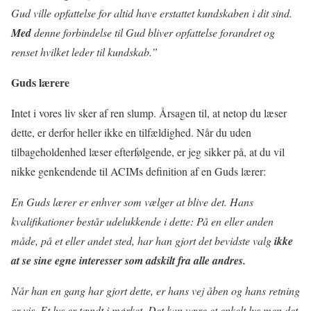
Gud ville opfattelse for altid have erstattet kundskaben i dit sind.
Med
denne forbindelse til Gud bliver opfattelse forandret og
renset hvilket leder til kundskab.”
Guds lærere
Intet i vores liv sker af ren slump. Årsagen til, at netop du læser
dette, er derfor heller ikke en tilfældighed. Når du uden
tilbageholdenhed læser efterfølgende, er jeg sikker på, at du vil
nikke genkendende til ACIMs definition af en Guds lærer:
En Guds lærer er enhver som vælger at blive det. Hans
kvalifikationer består udelukkende i dette: På en eller anden
måde, på et eller andet sted, har han gjort det bevidste valg
ikke
at se sine egne interesser som adskilt fra alle andres.
Når han en gang har gjort dette, er hans vej åben og hans retning
er vis. Et lys er tændt i mørket. Det kan være et enkelt lys men det