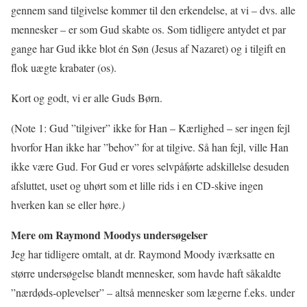
gennem sand tilgivelse kommer til den erkendelse, at vi – dvs. alle
mennesker – er som Gud skabte os. Som tidligere antydet et par
gange har Gud ikke blot én Søn (Jesus af Nazaret) og i tilgift en
flok uægte krabater (os).
Kort og godt, vi er alle Guds Børn.
(Note 1: Gud ”tilgiver” ikke for Han – Kærlighed – ser ingen fejl
hvorfor Han ikke har ”behov” for at tilgive. Så han fejl, ville Han
ikke være Gud. For Gud er vores selvpåførte adskillelse desuden
afsluttet, uset og uhørt som et lille rids i en CD-skive ingen
hverken kan se eller høre.
)
Mere om Raymond Moodys undersøgelser
Jeg har tidligere omtalt, at dr. Raymond Moody iværksatte en
større undersøgelse blandt mennesker, som havde haft såkaldte
”nærdøds-oplevelser” – altså mennesker som lægerne f.eks. under