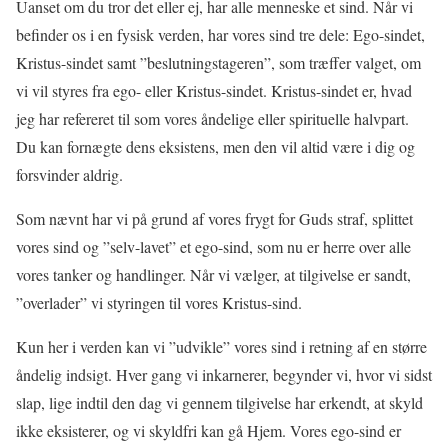
Uanset om du tror det eller ej, har alle menneske et sind. Når vi
befinder os i en fysisk verden, har vores sind tre dele: Ego-sindet,
Kristus-sindet samt ”beslutningstageren”, som træffer valget, om
vi vil styres fra ego- eller Kristus-sindet. Kristus-sindet er, hvad
jeg har refereret til som vores åndelige eller spirituelle halvpart.
Du kan fornægte dens eksistens, men den vil altid være i dig og
forsvinder aldrig.
Som nævnt har vi på grund af vores frygt for Guds straf, splittet
vores sind og ”selv-lavet” et ego-sind, som nu er herre over alle
vores tanker og handlinger. Når vi vælger, at tilgivelse er sandt,
”overlader” vi styringen til vores Kristus-sind.
Kun her i verden kan vi ”udvikle” vores sind i retning af en større
åndelig indsigt. Hver gang vi inkarnerer, begynder vi, hvor vi sidst
slap, lige indtil den dag vi gennem tilgivelse har erkendt, at skyld
ikke eksisterer, og vi skyldfri kan gå Hjem. Vores ego-sind er