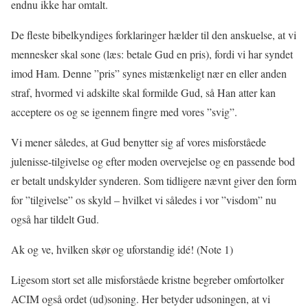
endnu ikke har omtalt.
De fleste bibelkyndiges forklaringer hælder til den anskuelse, at vi
mennesker skal sone (læs: betale Gud en pris), fordi vi har syndet
imod Ham. Denne ”pris” synes mistænkeligt nær en eller anden
straf, hvormed vi adskilte skal formilde Gud, så Han atter kan
acceptere os og se igennem fingre med vores ”svig”.
Vi mener således, at Gud benytter sig af vores misforståede
julenisse-tilgivelse og efter moden overvejelse og en passende bod
er betalt undskylder synderen. Som tidligere nævnt giver den form
for ”tilgivelse” os skyld – hvilket vi således i vor ”visdom” nu
også har tildelt Gud.
Ak og ve, hvilken skør og uforstandig idé! (Note 1)
Ligesom stort set alle misforståede kristne begreber omfortolker
ACIM også ordet (ud)soning. Her betyder udsoningen, at vi