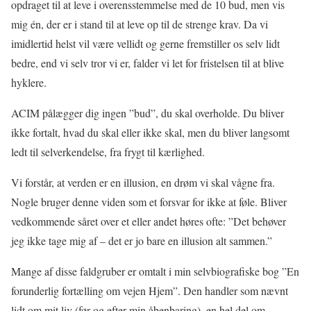
opdraget til at leve i overensstemmelse med de 10 bud, men vis
mig én, der er i stand til at leve op til de strenge krav. Da vi
imidlertid helst vil være vellidt og gerne fremstiller os selv lidt
bedre, end vi selv tror vi er, falder vi let for fristelsen til at blive
hyklere.
ACIM pålægger dig ingen ”bud”, du skal overholde. Du bliver
ikke fortalt, hvad du skal eller ikke skal, men du bliver langsomt
ledt til selverkendelse, fra frygt til kærlighed.
Vi forstår, at verden er en illusion, en drøm vi skal vågne fra.
Nogle bruger denne viden som et forsvar for ikke at føle. Bliver
vedkommende såret over et eller andet høres ofte: ”Det behøver
jeg ikke tage mig af – det er jo bare en illusion alt sammen.”
Mange af disse faldgruber er omtalt i min selvbiografiske bog ”En
forunderlig fortælling om vejen Hjem”. Den handler som nævnt
lidt om mit liv (før og efter min åbenbaring), en hel del om