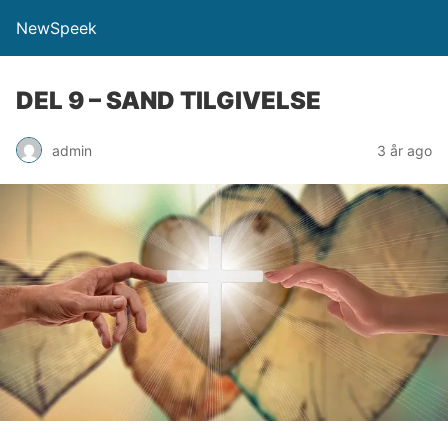
NewSpeek
DEL 9 – SAND TILGIVELSE
admin
3 år ago