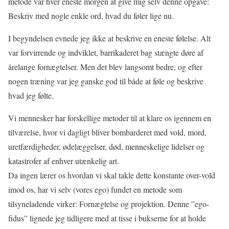
metode var hver eneste morgen at give mig selv denne opgave:
Beskriv med nogle enkle ord, hvad du føler lige nu.
I begyndelsen evnede jeg ikke at beskrive en eneste følelse. Alt
var forvirrende og indviklet, barrikaderet bag stængte døre af
årelange fornægtelser. Men det blev langsomt bedre, og efter
nogen træning var jeg ganske god til både at føle og beskrive
hvad jeg følte.
Vi mennesker har forskellige metoder til at klare os igennem en
tilværelse, hvor vi dagligt bliver bombarderet med vold, mord,
uretfærdigheder, ødelæggelser, død, menneskelige lidelser og
katastrofer af enhver utænkelig art.
Da ingen lærer os hvordan vi skal takle dette konstante over-vold
imod os, har vi selv (vores ego) fundet en metode som
tilsyneladende virker: Fornægtelse og projektion. Denne ”ego-
fidus” lignede jeg tidligere med at tisse i bukserne for at holde