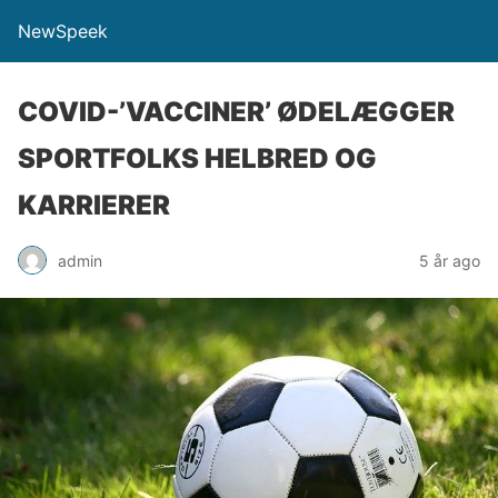
NewSpeek
COVID-’VACCINER’ ØDELÆGGER
SPORTFOLKS HELBRED OG
KARRIERER
admin
5 år ago