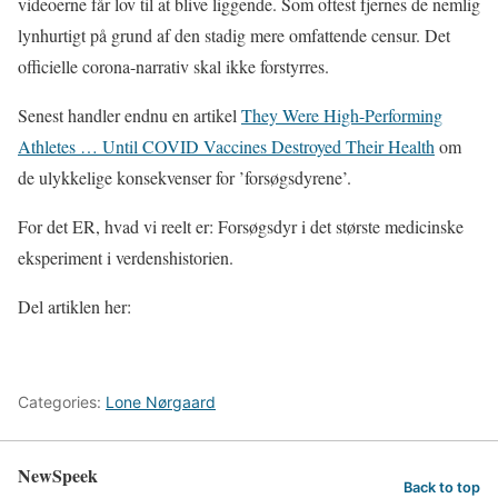
videoerne får lov til at blive liggende. Som oftest fjernes de nemlig
lynhurtigt på grund af den stadig mere omfattende censur. Det
officielle corona-narrativ skal ikke forstyrres.
Senest handler endnu en artikel
They Were High-Performing
Athletes … Until COVID Vaccines Destroyed Their Health
om
de ulykkelige konsekvenser for ’forsøgsdyrene’.
For det ER, hvad vi reelt er: Forsøgsdyr i det største medicinske
eksperiment i verdenshistorien.
Del artiklen her:
Categories:
Lone Nørgaard
NewSpeek
Back to top