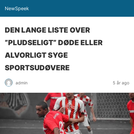
NewSpeek
DEN LANGE LISTE OVER
”PLUDSELIGT” DØDE ELLER
ALVORLIGT SYGE
SPORTSUDØVERE
admin
5 år ago