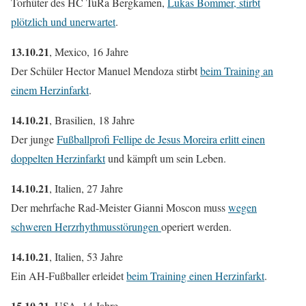
Torhüter des HC TuRa Bergkamen,
Lukas Bommer, stirbt
plötzlich und unerwartet
.
13.10.21
, Mexico, 16 Jahre
Der Schüler Hector Manuel Mendoza stirbt
beim Training an
einem Herzinfarkt
.
14.10.21
, Brasilien, 18 Jahre
Der junge
Fußballprofi Fellipe de Jesus Moreira erlitt einen
doppelten Herzinfarkt
und kämpft um sein Leben.
14.10.21
, Italien, 27 Jahre
Der mehrfache Rad-Meister Gianni Moscon muss
wegen
schweren Herzrhythmusstörungen
operiert werden.
14.10.21
, Italien, 53 Jahre
Ein AH-Fußballer erleidet
beim Training einen Herzinfarkt
.
15.10.21
, USA, 14 Jahre