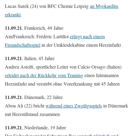
Lucas Surek (24) von BFC Chemie Leipzig
an Myokarditis
erkrankt
.
11.09.21
, Frankreich, 49 Jahre
Ain/Frankreich: Frédéric Lartillot
erliegt nach einem
Freundschaftsspiel
in der Umkleidekabine einem Herzinfarkt
11.09.21
, Italien, 45 Jahre
Andrea Astolfi, sportlicher Leiter von Calcio Orsago (Italien)
erleidet nach der Rückkehr vom Training
einen fulminanten
Herzinfarkt und verstirbt ohne Vorerkrankung mit 45 Jahren
11.09.21
, Dänemark, 22 Jahre
Abou Ali (22) bricht
während eines Zweiligaspiels
in Dänemark
mit Herzstillstand zusammen
11.09.21
, Niederlande, 19 Jahre
Der Eishockeyspieler Sebastiaan Bos
verstarb plötzlich und