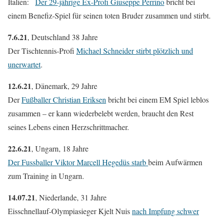
Italien:
Der 29-jährige Ex-Profi Giuseppe Perrino
bricht bei
einem Benefiz-Spiel für seinen toten Bruder zusammen und stirbt.
7.6.21
, Deutschland 38 Jahre
Der Tischtennis-Profi
Michael Schneider stirbt plötzlich und
unerwartet
.
12.6.21
, Dänemark, 29 Jahre
Der
Fußballer Christian Eriksen
bricht bei einem EM Spiel leblos
zusammen – er kann wiederbelebt werden, braucht den Rest
seines Lebens einen Herzschrittmacher.
22.6.21
, Ungarn, 18 Jahre
Der Fussballer Viktor Marcell Hegedüs starb
beim Aufwärmen
zum Training in Ungarn.
14.07.21
, Niederlande, 31 Jahre
Eisschnellauf-Olympiasieger Kjelt Nuis
nach Impfung schwer