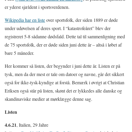
er yderst sjældent i sportsverdenen.
Wikipedia har en liste
over sportsfolk, der siden 1889 er døde
under udøvelsen af deres sport. I “katastrofeåret” blev der
registreret 5-8 sådanne dødsfald. Dette tal til sammenligning med
de 75 sportsfolk, der er døde siden juni dette år – altså i løbet af
bare 5 måneder.
Her kommer så listen, der begynder i juni dette år. Listen er på
tysk, men da der mest er tale om datoer og navne, går det sikkert
også for ikke-tysk-kyndige at forstå. Bemærk i øvrigt at Christian
Eriksen også står på listen, skønt det er lykkedes alle danske og
skandinaviske medier at mørklægge denne sag.
Listen
4.6.21
, Italien, 29 Jahre