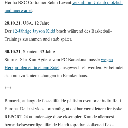
Hertha BSC Co-trainer Selim Levent
verstirbt im Urlaub plötzlich
und unerwartet
.
28.10.21
, USA, 12 Jahre
Der
12-Jährige Jayson Kidd
brach während des Basketball-
Trainings zusammen und starb später.
30.10.21
, Spanien, 33 Jahre
Stürmer-Star Kun Agüero vom FC Barcelona musste
wegen
Herzproblemen in einem Spiel
ausgewechselt werden. Er befindet
sich nun zu Untersuchungen im Krankenhaus.
***
Bemærk, at langt de fleste tilfælde på listen ovenfor er indtruffet i
Europa. Dette skyldes formentlig, at det har været lettere for tyske
REPORT 24 at undersøge disse eksempler. Kun de allermest
bemærkelsesværdige tilfælde blandt top-idrætsfolkene i f.eks.