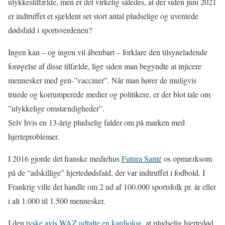
ulykkestilfælde, men er det virkelig således, at der siden juni 2021
er indtruffet et sjældent set stort antal pludselige og uventede
dødsfald i sportsverdenen?
Ingen kan – og ingen vil åbenbart – forklare den tilsyneladende
forøgelse af disse tilfælde, lige siden man begyndte at injicere
mennesker med gen-”vacciner”. Når man hører de muligvis
truede og korrumperede medier og politikere, er der blot tale om
”ulykkelige omstændigheder”.
Selv hvis en 13-årig pludselig falder om på marken med
hjerteproblemer.
I 2016 gjorde det franske mediehus
Futura Santé
os opmærksom
på de “adskillige” hjertedødsfald, der var indtruffet i fodbold. I
Frankrig ville det handle om 2 ud af 100.000 sportsfolk pr. år eller
i alt 1.000 til 1.500 mennesker.
I den
tyske avis WAZ udtalte en kardiolog
,
at pludselig hjertedød