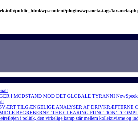
k.info/public_html/wp-content/plugins/wp-meta-tags/tax-meta.ph
nalt
NGER I MODSTAND MOD DET GLOBALE TYRANNI
NewSpeek
lt
 SVÆRT TILGÆNGELIGE ANALYSER AF DRIVKRÆFTERNE 
RMIDLE BEGREBERNE ‘THE CLEARING FUNCTION’, ‘COMP
løjen i politik, den virkelige kamp står mellem kollektivisme og in