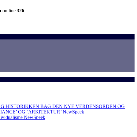
p
on line
326
OG HISTORIKKEN BAG DEN NYE VERDENSORDEN OG
LIANCE’ OG ‘ARKITEKTUR’
NewSpeek
dividualisme
NewSpeek