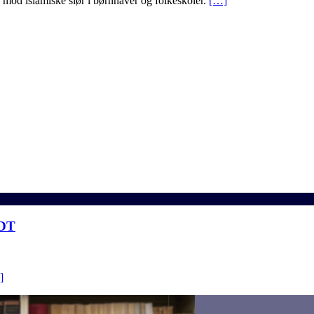
mod islamiske slør i børnhaver og folkeskoler.
[…]
DT
]