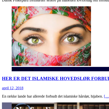
Dansk Folkeparti fremsætter senere på måneden lovforslag om forbud 
Sekularisering
HER ER DET ISLAMISKE HOVEDSLØR FORBU
april 12, 2018
En række lande har allerede forbudt det islamiske hårslør, hijaben.
[…