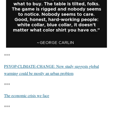
***
PSYOP-CLIMATE-CHANGE: New study suggests global
warming could be mostly an urban problem
***
The economic crisis we face
***