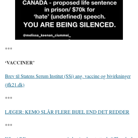
***
‘VACCINER’
Brev til Statens Serum Institut (SSi) ang. vaccine og bivirkninger
(jfk21.dk)
***
LÆGER: KEMO SLÅR FLERE IHJEL END DET REDDER
***