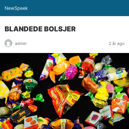
NewSpeek
BLANDEDE BOLSJER
admin
2 år ago