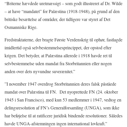
“Briterne hævdede uretmæssigt – som godt illustreret af Dr. Wilde
– at have “mandatet” for Palæstina (1918-1948), på grund af den
britiske besættelse af områder, der tidligere var styret af Det
Osmanniske Rige.
Fredstraktaterne, der bragte Første Verdenskrig til ophør, fastlagde
imidlertid også selvbestemmelsesprincippet, der opstod efter
krigen. Det betyder, at Palæstina allerede i 1918 havde ret til
selvbestemmelse uden mandat fra Storbritannien eller nogen
anden over dets nyvundne suverænitet.”
”I november 1947 overdrog Storbritannien deres falsk påståede
mandat over Palæstina til FN. Det nyoprettede FN (24. oktober
1945 i San Francisco), med kun 53 medlemmer i 1947, vedtog en
delingsresolution af FN’s Generalforsamling (UNGA), som ikke
har beføjelse til at ratificere juridisk bindende resolutioner. Således
havde UNGA-afstemningen ingen international lovkraft.”