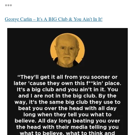
***
George Carlin – It’s A BIG Club & You Ain’t In It!