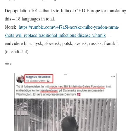
Depopulation 101 – thanks to Jutta of CHD Europe for translating
this – 18 languages in total.
Norsk
https://rumble.com/v4f7a5l-norske-mike-yeadon-mrna-
shots-will-replace-traditional-infectious-disease-v.htmlk
–
endvidere bl.a.
tysk, slovensk, polsk, svensk, russisk, fransk”.
(tilsendt slut)
***