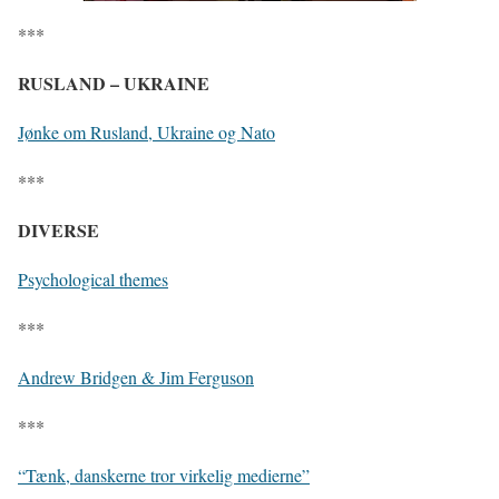
***
RUSLAND – UKRAINE
Jønke om Rusland, Ukraine og Nato
***
DIVERSE
Psychological themes
***
Andrew Bridgen & Jim Ferguson
***
“Tænk, danskerne tror virkelig medierne”