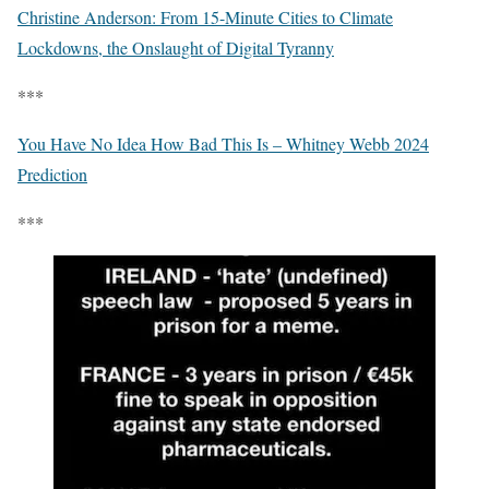
Christine Anderson: From 15-Minute Cities to Climate
Lockdowns, the Onslaught of Digital Tyranny
***
You Have No Idea How Bad This Is – Whitney Webb 2024
Prediction
***