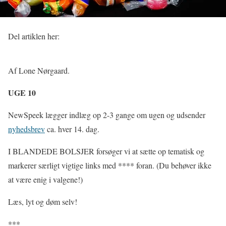
Del artiklen her:
Af Lone Nørgaard.
UGE 10
NewSpeek lægger indlæg op 2-3 gange om ugen og udsender
nyhedsbrev
ca. hver 14. dag.
I BLANDEDE BOLSJER forsøger vi at sætte op tematisk og
markerer særligt vigtige links med **** foran. (Du behøver ikke
at være enig i valgene!)
Læs, lyt og døm selv!
***