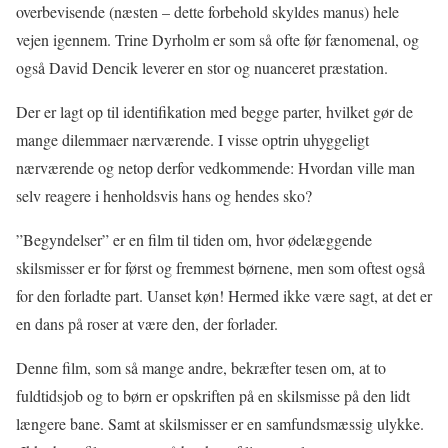
overbevisende (næsten – dette forbehold skyldes manus) hele
vejen igennem. Trine Dyrholm er som så ofte før fænomenal, og
også David Dencik leverer en stor og nuanceret præstation.
Der er lagt op til identifikation med begge parter, hvilket gør de
mange dilemmaer nærværende. I visse optrin uhyggeligt
nærværende og netop derfor vedkommende: Hvordan ville man
selv reagere i henholdsvis hans og hendes sko?
”Begyndelser” er en film til tiden om, hvor ødelæggende
skilsmisser er for først og fremmest børnene, men som oftest også
for den forladte part. Uanset køn! Hermed ikke være sagt, at det er
en dans på roser at være den, der forlader.
Denne film, som så mange andre, bekræfter tesen om, at to
fuldtidsjob og to børn er opskriften på en skilsmisse på den lidt
længere bane. Samt at skilsmisser er en samfundsmæssig ulykke.