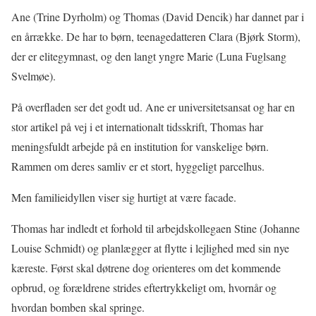
Ane (Trine Dyrholm) og Thomas (David Dencik) har dannet par i
en årrække. De har to børn, teenagedatteren Clara (Bjørk Storm),
der er elitegymnast, og den langt yngre Marie (Luna Fuglsang
Svelmøe).
På overfladen ser det godt ud. Ane er universitetsansat og har en
stor artikel på vej i et internationalt tidsskrift, Thomas har
meningsfuldt arbejde på en institution for vanskelige børn.
Rammen om deres samliv er et stort, hyggeligt parcelhus.
Men familieidyllen viser sig hurtigt at være facade.
Thomas har indledt et forhold til arbejdskollegaen Stine (Johanne
Louise Schmidt) og planlægger at flytte i lejlighed med sin nye
kæreste. Først skal døtrene dog orienteres om det kommende
opbrud, og forældrene strides eftertrykkeligt om, hvornår og
hvordan bomben skal springe.