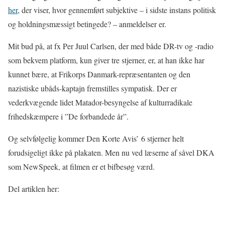
her
, der viser, hvor gennemført subjektive – i sidste instans politisk
og holdningsmæssigt betingede? – anmeldelser er.
Mit bud på, at fx Per Juul Carlsen, der med både DR-tv og -radio
som bekvem platform, kun giver tre stjerner, er, at han ikke har
kunnet bære, at Frikorps Danmark-repræsentanten og den
nazistiske ubåds-kaptajn fremstilles sympatisk. Der er
vederkvægende lidet Matador-besyngelse af kulturradikale
frihedskæmpere i ”De forbandede år”.
Og selvfølgelig kommer Den Korte Avis’ 6 stjerner helt
forudsigeligt ikke på plakaten. Men nu ved læserne af såvel DKA
som NewSpeek, at filmen er et bifbesøg værd.
Del artiklen her: