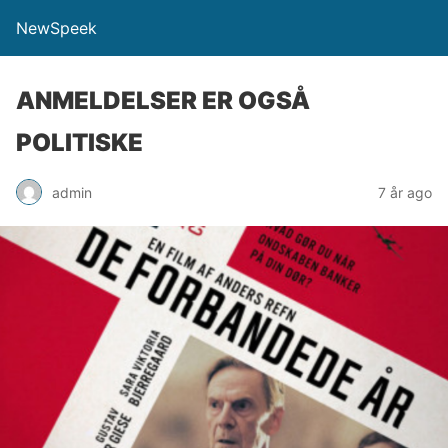
NewSpeek
ANMELDELSER ER OGSÅ
POLITISKE
admin
7 år ago