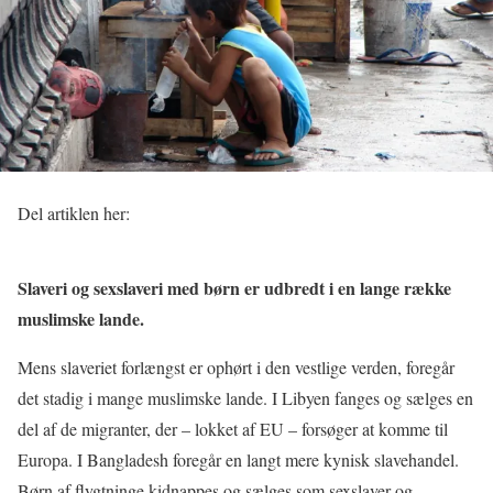
Del artiklen her:
Slaveri og sexslaveri med børn er udbredt i en lange række
muslimske lande.
Mens slaveriet forlængst er ophørt i den vestlige verden, foregår
det stadig i mange muslimske lande. I Libyen fanges og sælges en
del af de migranter, der – lokket af EU – forsøger at komme til
Europa. I Bangladesh foregår en langt mere kynisk slavehandel.
Børn af flygtninge kidnappes og sælges som sexslaver og