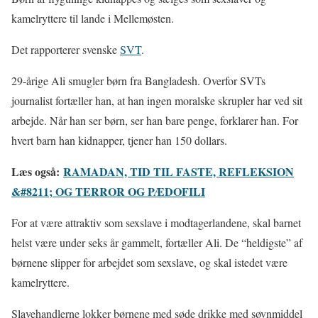
kamelryttere til lande i Mellemøsten.
Det rapporterer svenske
SVT
.
29-årige Ali smugler børn fra Bangladesh. Overfor SVTs
journalist fortæller han, at han ingen moralske skrupler har ved sit
arbejde. Når han ser børn, ser han bare penge, forklarer han. For
hvert barn han kidnapper, tjener han 150 dollars.
Læs også:
RAMADAN, TID TIL FASTE, REFLEKSION
&#8211; OG TERROR OG PÆDOFILI
For at være attraktiv som sexslave i modtagerlandene, skal barnet
helst være under seks år gammelt, fortæller Ali. De “heldigste” af
børnene slipper for arbejdet som sexslave, og skal istedet være
kamelryttere.
Slavehandlerne lokker børnene med søde drikke med søvnmiddel