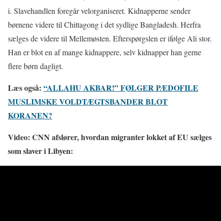
i. Slavehandlen foregår velorganiseret. Kidnapperne sender
børnene videre til Chittagong i det sydlige Bangladesh. Herfra
sælges de videre til Mellemøsten. Efterspørgslen er ifølge Ali stor.
Han er blot en af mange kidnappere, selv kidnapper han gerne
flere børn dagligt.
Læs også:
“ALLAHU AKBAR!” FØLGER PÆDOFILE
MUSLIMSKE VOLDTÆGTSBANDER BLOT
KORANEN?
Video: CNN afslører, hvordan migranter lokket af EU sælges
som slaver i Libyen: