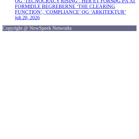
OG ‘TECNOCRACY RISING’. HER ET FORSØG PÅ AT
FORMIDLE BEGREBERNE ‘THE CLEARING
FUNCTION’, ‘COMPLIANCE’ OG ‘ARKITEKTUR’
juli 20, 2026
Copyright @ NewSpeek Networks