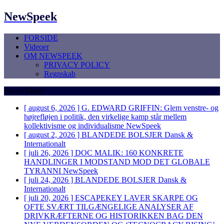
NewSpeek
FORSIDE
Videoer
OM NEWSPEEK
PRIVACY POLICY
Regnskab
News Ticker
[ august 6, 2026 ]
G. EDWARD GRIFFIN: Glem venstre- og
højrefløjen i politik, den virkelige kamp står mellem
kollektivisme og individualisme
NewSpeek
[ august 2, 2026 ]
BLANDEDE BOLSJER
Dansk &
Internationalt
[ juli 26, 2026 ]
DOC MALIK: 160 KONKRETE
HANDLINGER I MODSTAND MOD DET GLOBALE
TYRANNI
NewSpeek
[ juli 24, 2026 ]
BLANDEDE BOLSJER
Dansk &
Internationalt
[ juli 20, 2026 ]
ESCAPEKEY LAVER SKARPE OG
OFTE SVÆRT TILGÆNGELIGE ANALYSER AF
DRIVKRÆFTERNE OG HISTORIKKEN BAG DEN