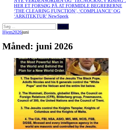
NYE VERDENSORDEN OG ‘TECNOCRACY RISING’.
HER ET FORSØG PÅ AT FORMIDLE BEGREBERNE
‘THE CLEARING FUNCTION’, ‘COMPLIANCE’ OG
‘ARKITEKTUR’
NewSpeek
Søg
efter:
Hjem
2026
juni
Måned:
juni 2026