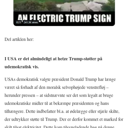
Del artiklen her:
I USA er det almindeligt at hetze Trump-støtter på
udemokratisk vis.
USAs demokratisk valgte præsident Donald Trump har længe
været så forhadt af den moralsk selvophøjede venstrefløj –
herunder pressen – at sidstnævnte ser det som legalt at bruge
udemokratiske midler til at bekæmpe præsidenten og hans
tilhængere. Dette indbefatter bl.a. at ødelægge eller stjæle skilte,
der udtrykker støtte til Trump. Der er derfor kommet et marked for
skilt tilsat elektricitet. Dette kom tilsyneladende bag på denne