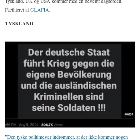
Tyskland, UK og USA kommer med en bestemt dagsorden.
Faciliteret af
GLAFIA
.
TYSKLAND
”
Den tyske politimester indrømmer, at der ikke kommer nogen