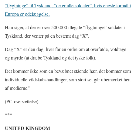
“flygtninge” til Tyskland, “de er alle soldater”, hvis eneste formål i
Europa er ødelæggelse.
Han siger, at der er over 500.000 illegale “flygtninge”-soldater i
Tyskland, der venter på en bestemt dag “X”.
Dag “X” er den dag, hver får en ordre om at overfalde, voldtage
og myrde (at dræbe Tyskland og det tyske folk).
Det kommer ikke som en bevæbnet stående hær, det kommer som
individuelle vildskabshandlinger, som stort set går ubemærket hen
af ​​medierne.”
(PC-oversættelse).
***
UNITED KINGDOM