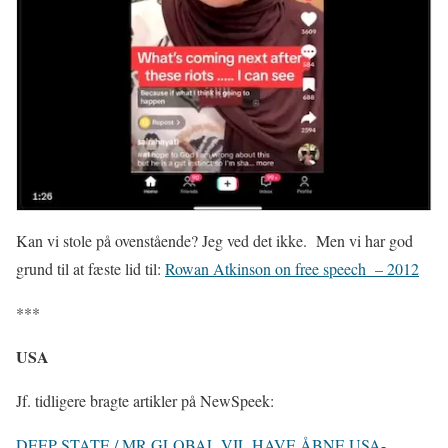
Kan vi stole på ovenstående? Jeg ved det ikke. Men vi har god
grund til at fæste lid til:
Rowan Atkinson on free speech
– 2012
***
USA
Jf. tidligere bragte artikler på NewSpeek:
DEEP STATE / MR GLOBAL VIL HAVE ÅBNE USA-