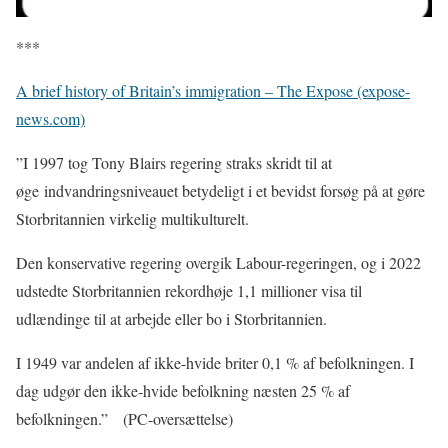
***
A brief history of Britain’s immigration – The Expose (expose-
news.com)
”I 1997 tog Tony Blairs regering straks skridt til at
øge indvandringsniveauet betydeligt i et bevidst forsøg på at gøre
Storbritannien virkelig multikulturelt.
Den konservative regering overgik Labour-regeringen, og i 2022
udstedte Storbritannien rekordhøje 1,1 millioner visa til
udlændinge til at arbejde eller bo i Storbritannien.
I 1949 var andelen af ikke-hvide briter 0,1 % af befolkningen. I
dag udgør den ikke-hvide befolkning næsten 25 % af
befolkningen.” (PC-oversættelse)