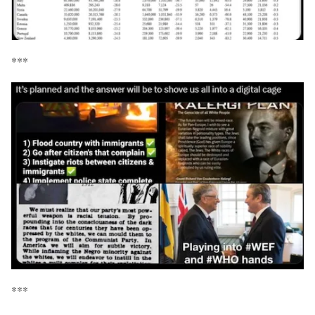
***
***