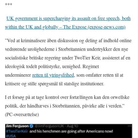
***
UK government is supercharging its assault on free speech, both
within the UK and globally – The Expose (expose-news.com)
”Ved at kriminalisere åben diskussion og deling af indhold online
vedrørende urolighederne i Storbritannien undertrykker den nye
socialistiske britiske regering under TwoTier Keir, assisteret af en
ideologisk todelt politistyrke, uenighed. Regimet
underminerer
retten til ytringsfrihed
, som omfatter retten til at
kritisere og stille spørgsmål til statslige institutioner.
I et forsøg på at tage kontrol over fortællingen kan den orwellske
politik, der håndhæves i Storbritannien, påvirke alle i verden.”
(PC-oversættelse)