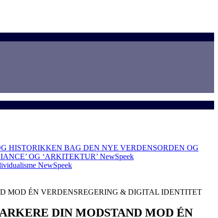
OG HISTORIKKEN BAG DEN NYE VERDENSORDEN OG
LIANCE’ OG ‘ARKITEKTUR’
NewSpeek
dividualisme
NewSpeek
D MOD ÉN VERDENSREGERING & DIGITAL IDENTITET
 MARKERE DIN MODSTAND MOD ÉN