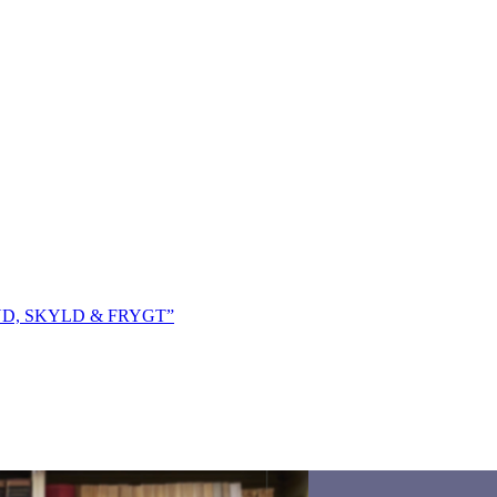
!
ND, SKYLD & FRYGT”