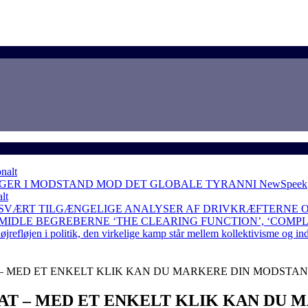
nalt
NGER I MODSTAND MOD DET GLOBALE TYRANNI
NewSpeek
lt
 SVÆRT TILGÆNGELIGE ANALYSER AF DRIVKRÆFTERNE 
RMIDLE BEGREBERNE ‘THE CLEARING FUNCTION’, ‘COMP
løjen i politik, den virkelige kamp står mellem kollektivisme og in
 – MED ET ENKELT KLIK KAN DU MARKERE DIN MODSTAN
AT – MED ET ENKELT KLIK KAN DU