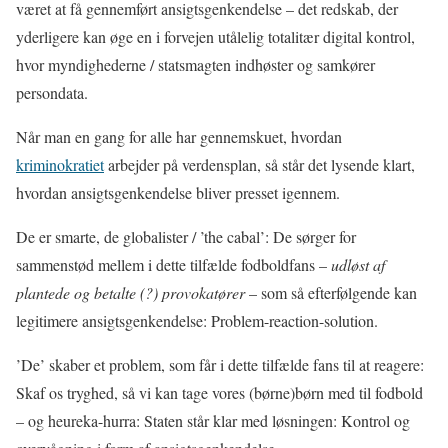
været at få gennemført ansigtsgenkendelse – det redskab, der
yderligere kan øge en i forvejen utålelig totalitær digital kontrol,
hvor myndighederne / statsmagten indhøster og samkører
persondata.
Når man en gang for alle har gennemskuet, hvordan
kriminokratiet
arbejder på verdensplan, så står det lysende klart,
hvordan ansigtsgenkendelse bliver presset igennem.
De er smarte, de globalister / ’the cabal’: De sørger for
sammenstød mellem i dette tilfælde fodboldfans –
udløst af
plantede og betalte (?) provokatører
– som så efterfølgende kan
legitimere ansigtsgenkendelse: Problem-reaction-solution.
’De’ skaber et problem, som får i dette tilfælde fans til at reagere:
Skaf os tryghed, så vi kan tage vores (børne)børn med til fodbold
– og heureka-hurra: Staten står klar med løsningen: Kontrol og