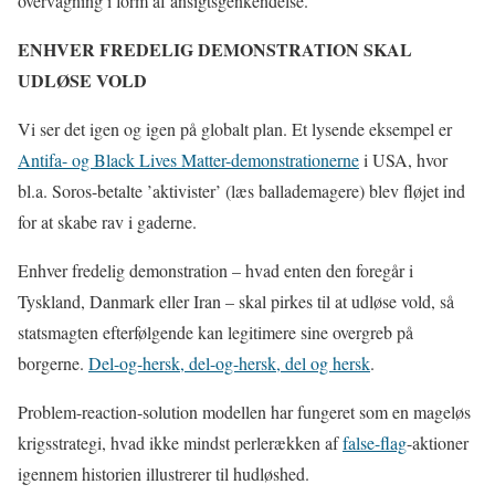
overvågning i form af ansigtsgenkendelse.
ENHVER FREDELIG DEMONSTRATION SKAL
UDLØSE VOLD
Vi ser det igen og igen på globalt plan. Et lysende eksempel er
Antifa- og Black Lives Matter-demonstrationerne
i USA, hvor
bl.a. Soros-betalte ’aktivister’ (læs ballademagere) blev fløjet ind
for at skabe rav i gaderne.
Enhver fredelig demonstration – hvad enten den foregår i
Tyskland, Danmark eller Iran – skal pirkes til at udløse vold, så
statsmagten efterfølgende kan legitimere sine overgreb på
borgerne.
Del-og-hersk, del-og-hersk, del og hersk
.
Problem-reaction-solution modellen har fungeret som en mageløs
krigsstrategi, hvad ikke mindst perlerækken af
false-flag
-aktioner
igennem historien illustrerer til hudløshed.