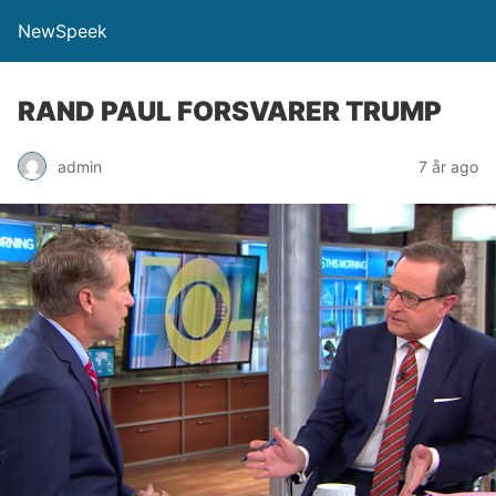
NewSpeek
RAND PAUL FORSVARER TRUMP
admin
7 år ago