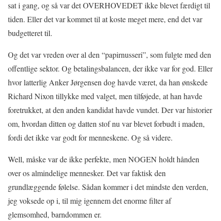
sat i gang, og så var det OVERHOVEDET ikke blevet færdigt til
tiden. Eller det var kommet til at koste meget mere, end det var
budgetteret til.
Og det var vreden over al den “papirnusseri”, som fulgte med den
offentlige sektor. Og betalingsbalancen, der ikke var for god. Eller
hvor latterlig Anker Jørgensen dog havde været, da han ønskede
Richard Nixon tillykke med valget, men tilføjede, at han havde
foretrukket, at den anden kandidat havde vundet. Der var historier
om, hvordan ditten og datten stof nu var blevet forbudt i maden,
fordi det ikke var godt for menneskene. Og så videre.
Well, måske var de ikke perfekte, men NOGEN holdt hånden
over os almindelige mennesker. Det var faktisk den
grundlæggende følelse. Sådan kommer i det mindste den verden,
jeg voksede op i, til mig igennem det enorme filter af
glemsomhed, barndommen er.