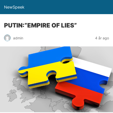
NewSpeek
PUTIN:”EMPIRE OF LIES”
admin
4 år ago