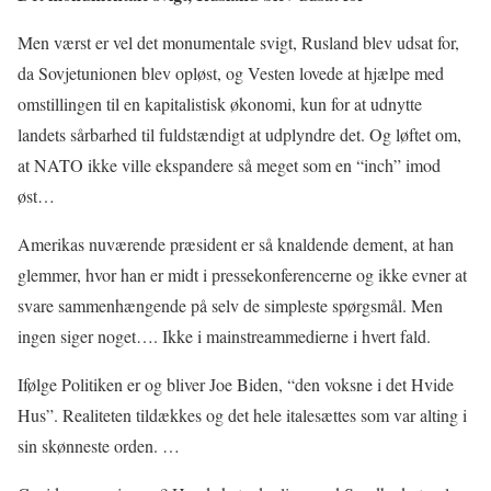
Men værst er vel det monumentale svigt, Rusland blev udsat for,
da Sovjetunionen blev opløst, og Vesten lovede at hjælpe med
omstillingen til en kapitalistisk økonomi, kun for at udnytte
landets sårbarhed til fuldstændigt at udplyndre det. Og løftet om,
at NATO ikke ville ekspandere så meget som en “inch” imod
øst…
Amerikas nuværende præsident er så knaldende dement, at han
glemmer, hvor han er midt i pressekonferencerne og ikke evner at
svare sammenhængende på selv de simpleste spørgsmål. Men
ingen siger noget…. Ikke i mainstreammedierne i hvert fald.
Ifølge Politiken er og bliver Joe Biden, “den voksne i det Hvide
Hus”. Realiteten tildækkes og det hele italesættes som var alting i
sin skønneste orden. …