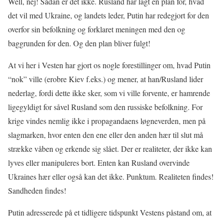
Well, nej! Sådan er det ikke. Rusland har lagt en plan for, hvad
det vil med Ukraine, og landets leder, Putin har redegjort for den
overfor sin befolkning og forklaret meningen med den og
baggrunden for den. Og den plan bliver fulgt!
At vi her i Vesten har gjort os nogle forestillinger om, hvad Putin
“nok” ville (erobre Kiev f.eks.) og mener, at han/Rusland lider
nederlag, fordi dette ikke sker, som vi ville forvente, er hamrende
ligegyldigt for såvel Rusland som den russiske befolkning. For
krige vindes nemlig ikke i propagandaens løgneverden, men på
slagmarken, hvor enten den ene eller den anden hær til slut må
strække våben og erkende sig slået. Der er realiteter, der ikke kan
lyves eller manipuleres bort. Enten kan Rusland overvinde
Ukraines hær eller også kan det ikke. Punktum. Realiteten findes!
Sandheden findes!
Putin adresserede på et tidligere tidspunkt Vestens påstand om, at