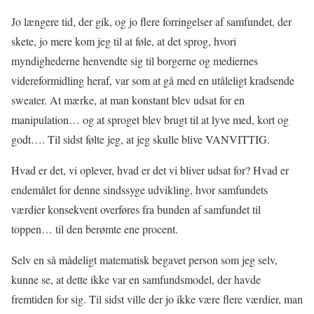
Jo længere tid, der gik, og jo flere forringelser af samfundet, der
skete, jo mere kom jeg til at føle, at det sprog, hvori
myndighederne henvendte sig til borgerne og mediernes
videreformidling heraf, var som at gå med en utåleligt kradsende
sweater. At mærke, at man konstant blev udsat for en
manipulation… og at sproget blev brugt til at lyve med, kort og
godt…. Til sidst følte jeg, at jeg skulle blive VANVITTIG.
Hvad er det, vi oplever, hvad er det vi bliver udsat for? Hvad er
endemålet for denne sindssyge udvikling, hvor samfundets
værdier konsekvent overføres fra bunden af samfundet til
toppen… til den berømte ene procent.
Selv en så mådeligt matematisk begavet person som jeg selv,
kunne se, at dette ikke var en samfundsmodel, der havde
fremtiden for sig. Til sidst ville der jo ikke være flere værdier, man