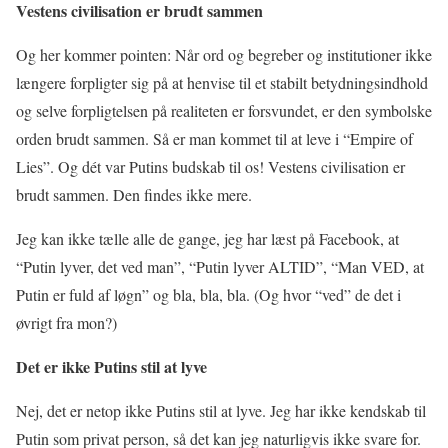
Vestens civilisation er brudt sammen
Og her kommer pointen: Når ord og begreber og institutioner ikke
længere forpligter sig på at henvise til et stabilt betydningsindhold
og selve forpligtelsen på realiteten er forsvundet, er den symbolske
orden brudt sammen. Så er man kommet til at leve i “Empire of
Lies”. Og dét var Putins budskab til os! Vestens civilisation er
brudt sammen. Den findes ikke mere.
Jeg kan ikke tælle alle de gange, jeg har læst på Facebook, at
“Putin lyver, det ved man”, “Putin lyver ALTID”, “Man VED, at
Putin er fuld af løgn” og bla, bla, bla. (Og hvor “ved” de det i
øvrigt fra mon?)
Det er ikke Putins stil at lyve
Nej, det er netop ikke Putins stil at lyve. Jeg har ikke kendskab til
Putin som privat person, så det kan jeg naturligvis ikke svare for.