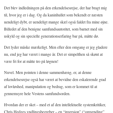
Det blev indledningen på den erkendelsesrejse, der har bragt mig
til, hvor jeg er i dag. Og da kaninhullet som bekendt er næsten
uendeligt dybt, er uendeligt mange skæl også faldet fra mine øjne.
Billedet af den benigne samfundsautoritet, som barnet med sin
uskyld og sin specielle generationserfaring bar på, måtte dø.
Det lyder måske mærkeligt. Men efter den omgang er jeg gladere
nu, end jeg har været i mange år. Det er simpelthen så skønt at
være fri for at måtte tro på løgnen!
Nuvel. Men pointen i denne sammenhæng, er, at denne
erkendelsesrejse også har været at bevidne den eskalerende grad
af lovløshed, manipulation og bedrag, som er kommet til at
gennemsyre hele Vestens samfundsorden.
Hvordan der er sket – med et af den intellektuelle systemkritiker,
Chris Hedges yndlingsbegreber – en “inversion” (“omvending”