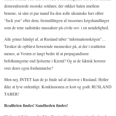
demoraliserede russiske soldater, der stikker halen imellem
benene, så såre et par mand fra den ædle ukrainske hær råber
“fuck you” efter dem, fremstillingen af russernes krigshandlinger
som de rene sadistiske massakrer på civile osv. i en uendelighed.
Alle griner hånligt af, at Rusland taber “informationskrigen”…
Tænker de opblæst hoverende mennesker på, at der i realiteten
menes, at Vesten er langt bedre til at propagandisere
befolkningerne end fjolserne i Kreml? Og at de faktisk hoverer
over deres egen fordummelse?
Men nej, INTET kan de jo finde ud af derovre i Rusland. Heller
ikke at lyve ordentligt. Konklusionen er kort og godt: RUSLAND
TABER!
Realiteten findes! Sandheden findes!