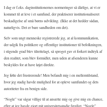
I dag er f.eks. daginstitutionernes normeringer så dårlige, at vi er
kommet til at leve i et samfund, der praktiserer institutionaliseret
beskadigelse af små børns udvikling. (Ikke at det hedder sådan,
naturligvis. Det er bare sandheden om det).
Selv som ungt menneske registrerede jeg, at al kommunikation,
der udgik fra politikere og offentlige institutioner til befolkningen,
i stigende grad blev tilrettelagt, så sproget gav et forkert indtryk af
den realitet, som blev formidlet, men uden at afsenderen kunne
beskyldes for at have løjet direkte.
Jeg følte det frustrerende! Men befandt mig i en mellemtilstand,
hvor jeg stadig havde mulighed for at opleve samfundet og dets
autoriteter fra en benign side.
“Nogle” var sågar villige til at ansætte mig og give mig en chance,
efter at jeg havde gjort mit universitetsstudie færdigt. “Nogle”