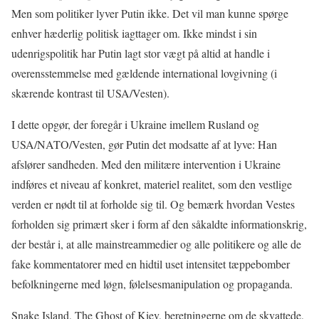
Men som politiker lyver Putin ikke. Det vil man kunne spørge
enhver hæderlig politisk iagttager om. Ikke mindst i sin
udenrigspolitik har Putin lagt stor vægt på altid at handle i
overensstemmelse med gældende international lovgivning (i
skærende kontrast til USA/Vesten).
I dette opgør, der foregår i Ukraine imellem Rusland og
USA/NATO/Vesten, gør Putin det modsatte af at lyve: Han
afslører sandheden. Med den militære intervention i Ukraine
indføres et niveau af konkret, materiel realitet, som den vestlige
verden er nødt til at forholde sig til. Og bemærk hvordan Vestes
forholden sig primært sker i form af den såkaldte informationskrig,
der består i, at alle mainstreammedier og alle politikere og alle de
fake kommentatorer med en hidtil uset intensitet tæppebomber
befolkningerne med løgn, følelsesmanipulation og propaganda.
Snake Island, The Ghost of Kiev, beretningerne om de skvattede,