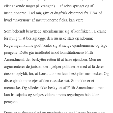
eller at vende noget på vrangen)… af selve sproget og af
institutionerne. Lad mig give et dugfrisk eksempel fra USA på,
hvad “inversion” af institutionerne f.eks. kan være:
Som bekendt benyttede amerikanerne sig af konflikten i Ukraine
for nylig til at beslaglægge den russiske stats ejendomme.
Regeringen kunne godt tænke sig at sælge ejendommene og tage
pengene. Dette går imidlertid imod konstitutionens Fifth
Amendment, der beskytter retten til at have ejendom. Men nu
argumenterer de jurister, der hjælper politikerne med at få deres
ønsker opfyldt, for, at konstitutionen kun beskytter mennesker. Og
disse ejendomme ejes af den russiske stat. Som ikke er et
menneske. Og således ikke beskyttet af Fifth Amendment, men
kan frit stjæles og sælges videre, imens regeringen beholder
pengene.
Dette er et eksempel på en manipulation med lovens bogstav og