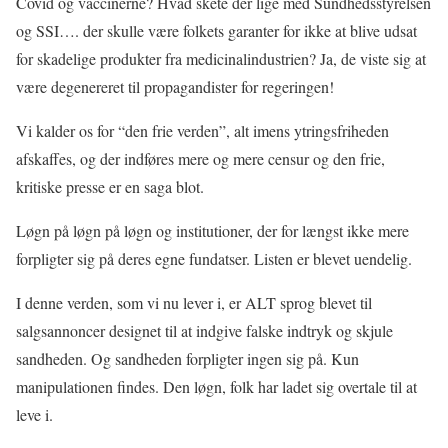
Covid og vaccinerne? Hvad skete der lige med Sundhedsstyrelsen
og SSI…. der skulle være folkets garanter for ikke at blive udsat
for skadelige produkter fra medicinalindustrien? Ja, de viste sig at
være degenereret til propagandister for regeringen!
Vi kalder os for “den frie verden”, alt imens ytringsfriheden
afskaffes, og der indføres mere og mere censur og den frie,
kritiske presse er en saga blot.
Løgn på løgn på løgn og institutioner, der for længst ikke mere
forpligter sig på deres egne fundatser. Listen er blevet uendelig.
I denne verden, som vi nu lever i, er ALT sprog blevet til
salgsannoncer designet til at indgive falske indtryk og skjule
sandheden. Og sandheden forpligter ingen sig på. Kun
manipulationen findes. Den løgn, folk har ladet sig overtale til at
leve i.