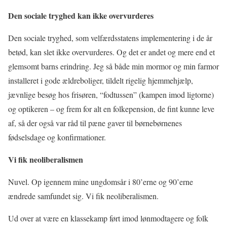
Den sociale tryghed kan ikke overvurderes
Den sociale tryghed, som velfærdsstatens implementering i de år
betød, kan slet ikke overvurderes. Og det er andet og mere end et
glemsomt barns erindring. Jeg så både min mormor og min farmor
installeret i gode ældreboliger, tildelt rigelig hjemmehjælp,
jævnlige besøg hos frisøren, “fodtussen” (kampen imod ligtorne)
og optikeren – og frem for alt en folkepension, de fint kunne leve
af, så der også var råd til pæne gaver til børnebørnenes
fødselsdage og konfirmationer.
Vi fik neoliberalismen
Nuvel. Op igennem mine ungdomsår i 80’erne og 90’erne
ændrede samfundet sig. Vi fik neoliberalismen.
Ud over at være en klassekamp ført imod lønmodtagere og folk