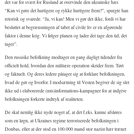
det var for svært for Rusland at overvinde den ukrainske hær.
“Kan vi gøre det hurtigere og rykke hurtigere frem?”, spurgte han
retorisk og svarede. “Ja, vi kan! Men vi gør det ikke, fordi vi har
besluttet at begrænsningen af tabet af civile liv er en afgørende
faktor i denne krig. Vi følger planen og lader det tage den tid, det
tager”.
Den russiske befolkning modtager en gang dagligt tidender fra
officielt hold, hvordan den militære operation skrider frem. Tørt
og faktuelt. Og deres ledere påtager sig at forklare befolkningen,
hvad de gør og hvorfor. I modsætning til Vesten begiver de sig slet
ikke ud i elaborerede (mis)informations-kampagner for at indgive
befolkningen forkerte indtryk af realiteten.
De skal nemlig ikke nyde noget af, at det f.eks. kunne afsløres
som en løgn, at Ukraines regime terroriserede befolkningen i
Donbas, eller at der stod en 100.000 mand stor nazist-hær trænet