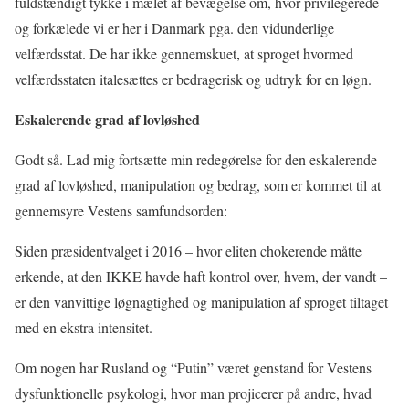
fuldstændigt tykke i mælet af bevægelse om, hvor privilegerede
og forkælede vi er her i Danmark pga. den vidunderlige
velfærdsstat. De har ikke gennemskuet, at sproget hvormed
velfærdsstaten italesættes er bedragerisk og udtryk for en løgn.
Eskalerende grad af lovløshed
Godt så. Lad mig fortsætte min redegørelse for den eskalerende
grad af lovløshed, manipulation og bedrag, som er kommet til at
gennemsyre Vestens samfundsorden:
Siden præsidentvalget i 2016 – hvor eliten chokerende måtte
erkende, at den IKKE havde haft kontrol over, hvem, der vandt –
er den vanvittige løgnagtighed og manipulation af sproget tiltaget
med en ekstra intensitet.
Om nogen har Rusland og “Putin” været genstand for Vestens
dysfunktionelle psykologi, hvor man projicerer på andre, hvad