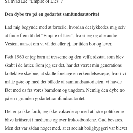
Så hvad ER “Empire of Lies”?
Den dybe tro på en godartet samfundsautoritet
Lad mig begynde med at fortælle, hvordan det lykkedes mig selv
at finde frem til det “Empire of Lies”, hvori jeg og alle andre i
Vesten, uanset om vi vil det eller ej, for tiden bor og lever.
Født 1960 er jeg barn af tresserne og den velfærdsstat, som blev
skabt i de årtier. Som jeg ser det, har det været min generations
kollektive skæbne, at skulle foretage en erkendelsesrejse, hvori vi
måtte gøre op med det billede af samfundsautoriteten, vi havde
fået med os fra vores barndom og ungdom. Nemlig den dybe tro
på en i grunden godartet samfundsautoritet.
Det er jo ikke fordi, jeg ikke voksede op med at høre politikerne
blive kritiseret i medierne og over frokostbordene. Gud bevares.
Men det var sådan noget med, at et socialt boligbyggeri var blevet