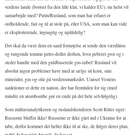
verdens lande (bortset fra den lille klat, vi kalder EU), nu helst vil
samarbejde med? Putin/Rusland, som man har erfaret er
ordholdende, fair og til at stole på, eller USA, som man kan vide
er eksploiterende, løgnagtig og upålidelig?
Det skal da være dem en sand fornøjelse at sende den værdiløse
og rungende tomme petro-doller derhen, hvor peberet gror og i
stedet handle med den guldbaserede gas-rubel! Rusland vil
absolut ingen problemer have med at sælge sit korn, sine
mineraler, gas og olie på verdensmarkedet. Uanset Vestens
sanktioner er dette en nation, der har fremtiden for sig (med
mindre en atombombe gør en ende på det hele selvfølgelig).
Som militæranalytikeren og ruslandskenderen Scott Ritter siger:
Russerne bluffer ikke! Russerne er ikke gået ind i Ukraine for at
tabe, derfor kommer det heller ikke til at ske, de følger deres plan,
indtil de har nået det mål, de har sat.