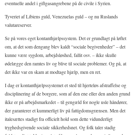
eventuelle andel i giftgasangrebene på de civile i Syrien.
Tyveriet af Libiens guld, Venezuelas guld – og nu Ruslands
valutareserver.
Se på vores eget kontanthjælpssystem. Det er grundlagt på løftet
om, at det som dengang blev kaldt “sociale begivenheder” – det
kunne være sygdom, arbejdsløshed, fallit osv. – ikke skulle
ødelægge den ramtes liv og blive til sociale problemer. Og på, at
det ikke var en skam at modtage hjælp, men en ret.
I dag er kontanthjælpssystemet et sted til hjerteløs afstraffelse og
disciplinering af de borgere, som af den ene eller den anden grund
ikke er på arbejdsmarkedet – til gengæld for nogle usle håndører,
der garanterer et kummerligt liv på fattigdomsgrænsen. Men det
italesættes stadigt fra officielt hold som dette vidunderligt
tryghedsgivende sociale sikkerhedsnet. Og folk taler stadig