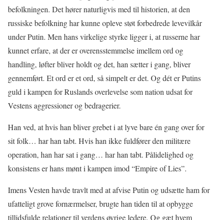
befolkningen. Det hører naturligvis med til historien, at den
russiske befolkning har kunne opleve støt forbedrede levevilkår
under Putin. Men hans virkelige styrke ligger i, at russerne har
kunnet erfare, at der er overensstemmelse imellem ord og
handling, løfter bliver holdt og det, han sætter i gang, bliver
gennemført. Et ord er et ord, så simpelt er det. Og dét er Putins
guld i kampen for Ruslands overlevelse som nation udsat for
Vestens aggressioner og bedragerier.
Han ved, at hvis han bliver grebet i at lyve bare én gang over for
sit folk… har han tabt. Hvis han ikke fuldfører den militære
operation, han har sat i gang… har han tabt. Pålidelighed og
konsistens er hans mønt i kampen imod “Empire of Lies”.
Imens Vesten havde travlt med at afvise Putin og udsætte ham for
ufatteligt grove fornærmelser, brugte han tiden til at opbygge
tillidsfulde relationer til verdens øvrige ledere. Og gæt hvem