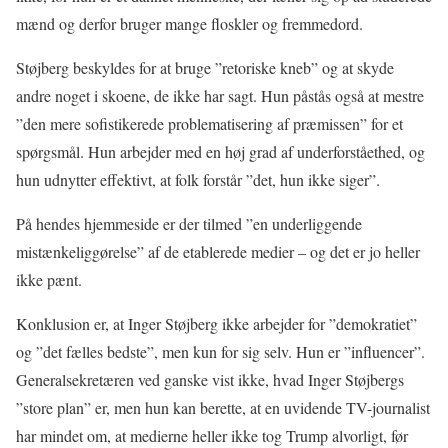
mænd og derfor bruger mange floskler og fremmedord.
Støjberg beskyldes for at bruge ”retoriske kneb” og at skyde
andre noget i skoene, de ikke har sagt. Hun påstås også at mestre
”den mere sofistikerede problematisering af præmissen” for et
spørgsmål. Hun arbejder med en høj grad af underforståethed, og
hun udnytter effektivt, at folk forstår ”det, hun ikke siger”.
På hendes hjemmeside er der tilmed ”en underliggende
mistænkeliggørelse” af de etablerede medier – og det er jo heller
ikke pænt.
Konklusion er, at Inger Støjberg ikke arbejder for ”demokratiet”
og ”det fælles bedste”, men kun for sig selv. Hun er ”influencer”.
Generalsekretæren ved ganske vist ikke, hvad Inger Støjbergs
”store plan” er, men hun kan berette, at en uvidende TV-journalist
har mindet om, at medierne heller ikke tog Trump alvorligt, før