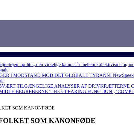
løjen i politik, den virkelige kamp står mellem kollektivisme og in
nalt
NGER I MODSTAND MOD DET GLOBALE TYRANNI
NewSpeek
lt
 SVÆRT TILGÆNGELIGE ANALYSER AF DRIVKRÆFTERNE 
RMIDLE BEGREBERNE ‘THE CLEARING FUNCTION’, ‘COMP
OLKET SOM KANONFØDE
D FOLKET SOM KANONFØDE