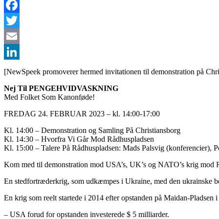
Facebook
Twitter
Email
LinkedIn
[NewSpeek promoverer hermed invitationen til demonstration på Christ
Nej Til PENGEHVIDVASKNING
Med Folket Som Kanonføde!
FREDAG 24. FEBRUAR 2023 – kl. 14:00-17:00
Kl. 14:00 – Demonstration og Samling På Christiansborg
Kl. 14:30 – Hvorfra Vi Går Mod Rådhuspladsen
Kl. 15:00 – Talere På Rådhuspladsen: Mads Palsvig (konferencier), 
Kom med til demonstration mod USA’s, UK’s og NATO’s krig mod 
En stedfortræderkrig, som udkæmpes i Ukraine, med den ukrainske be
En krig som reelt startede i 2014 efter opstanden på Maidan-Pladsen i
– USA forud for opstanden investerede $ 5 milliarder.