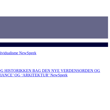
dividualisme
NewSpeek
OG HISTORIKKEN BAG DEN NYE VERDENSORDEN OG
LIANCE’ OG ‘ARKITEKTUR’
NewSpeek