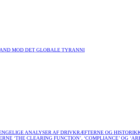
TAND MOD DET GLOBALE TYRANNI
GÆNGELIGE ANALYSER AF DRIVKRÆFTERNE OG HISTORI
BERNE ‘THE CLEARING FUNCTION’, ‘COMPLIANCE’ OG ‘AR