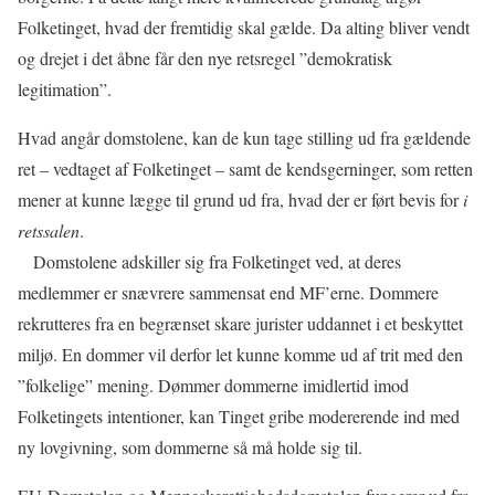
Folketinget, hvad der fremtidig skal gælde. Da alting bliver vendt
og drejet i det åbne får den nye retsregel ”demokratisk
legitimation”.
Hvad angår domstolene, kan de kun tage stilling ud fra gældende
ret – vedtaget af Folketinget – samt de kendsgerninger, som retten
mener at kunne lægge til grund ud fra, hvad der er ført bevis for
i
retssalen
.
Domstolene adskiller sig fra Folketinget ved, at deres
medlemmer er snævrere sammensat end MF’erne. Dommere
rekrutteres fra en begrænset skare jurister uddannet i et beskyttet
miljø. En dommer vil derfor let kunne komme ud af trit med den
”folkelige” mening. Dømmer dommerne imidlertid imod
Folketingets intentioner, kan Tinget gribe modererende ind med
ny lovgivning, som dommerne så må holde sig til.