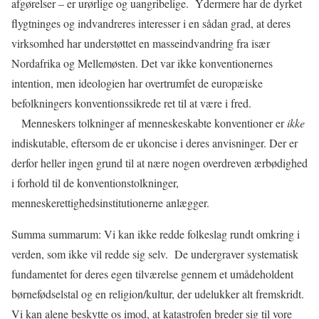
afgørelser – er urørlige og uangribelige.
Ydermere har de dyrket
flygtninges og indvandreres interesser i en sådan grad, at deres
virksomhed har understøttet en masseindvandring fra især
Nordafrika og Mellemøsten. Det var ikke konventionernes
intention, men ideologien har overtrumfet de europæiske
befolkningers konventionssikrede ret til at være i fred.
Menneskers tolkninger af menneskeskabte konventioner er
ikke
indiskutable, eftersom de er ukoncise i deres anvisninger. Der er
derfor heller ingen grund til at nære nogen overdreven ærbødighed
i forhold til de konventionstolkninger,
menneskerettighedsinstitutionerne anlægger.
Summa summarum: Vi kan ikke redde folkeslag rundt omkring i
verden, som ikke vil redde sig selv.
De undergraver systematisk
fundamentet for deres egen tilværelse gennem et umådeholdent
børnefødselstal og en religion/kultur, der udelukker alt fremskridt.
Vi kan alene beskytte os imod, at katastrofen breder sig til vore