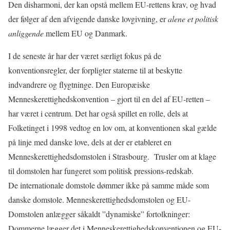
Den disharmoni, der kan opstå mellem EU-rettens krav, og hvad
der følger af den afvigende danske lovgivning, er
alene et politisk
anliggende
mellem EU og Danmark.
I de seneste år har der været særligt fokus på de
konventionsregler, der forpligter staterne til at beskytte
indvandrere og flygtninge. Den Europæiske
Menneskerettighedskonvention – gjort til en del af EU-retten –
har været i centrum. Det har også spillet en rolle, dels at
Folketinget i 1998 vedtog en lov om, at konventionen skal gælde
på linje med danske love, dels at der er etableret en
Menneskerettighedsdomstolen i Strasbourg.
Trusler om at klage
til domstolen har fungeret som politisk pressions-redskab.
De internationale domstole dømmer ikke på samme måde som
danske domstole. Menneskerettighedsdomstolen og EU-
Domstolen anlægger såkaldt ”dynamiske” fortolkninger:
Dommerne lægger det i Menneskerettighedskonventionen og EU-