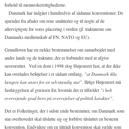
forhold til menneskerettighederne.
Danmark har indgået i hundredvis af sådanne konventioner. De
spænder fra aftaler om rene småtterier og til nogle af de
allervigtigste for vores placering i verden (jf. traktaterne om
Danmarks medlemskab af FN, NATO og EU).
Grundloven har en række bestemmelser om samarbejdet med
andre lande og de traktater, der er forbundet med at afgive
suverænitet.
Ved en dom i 1998 slog Højesteret fast, at der ikke
kan overlades beføjelser i et sådant omfang,
”at Danmark ikke
længere kan anses for en selvstændig stat”
. Ifølge Højesteret må
fastlæggelsen af grænsen for, hvornår det er tilfældet
”i helt
overvejende grad bero på overvejelser af politisk karakter”
.
Det er Folketinget, der i sidste ende bestemmer, om Danmark som
stat overhovedet skal tilslutte sig og forblive tilsluttet en bestemt
konvention. Endvidere om en tiltrådt konvention skal gælde som