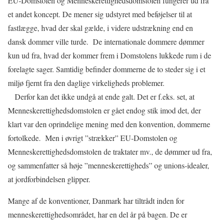
EU-Domstolen og Menneskerettighedsdomstolen fungerer ud fra
et andet koncept. De mener sig udstyret med beføjelser til at
fastlægge, hvad der skal gælde, i videre udstrækning end en
dansk dommer ville turde.
De internationale dommere dømmer
kun ud fra, hvad der kommer frem i Domstolens lukkede rum i de
forelagte sager. Samtidig befinder dommerne de to steder sig i et
miljø fjernt fra den daglige virkeligheds problemer.
Derfor kan det ikke undgå at ende galt. Det er f.eks. set, at
Menneskerettighedsdomstolen er gået endog stik imod det, der
klart var den oprindelige mening med den konvention, dommerne
fortolkede.
Men i øvrigt ”strækker” EU-Domstolen og
Menneskerettighedsdomstolen de traktater mv., de dømmer ud fra,
og sammenfatter så høje ”menneskerettigheds” og unions-idealer,
at jordforbindelsen glipper.
Mange af de konventioner, Danmark har tiltrådt inden for
menneskerettighedsområdet, har en del år på bagen. De er