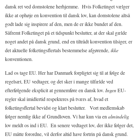
dansk ret ved domstolene herhjemme.
Hvis Folketinget vælger
ikke at ophøje en konvention til dansk lov, kan domstolene altså
godt lade sig inspirere af den, men de er ikke bundet af den.
Såfremt Folketinget på et tidspunkt beslutter, at der skal gælde
noget andet
på dansk grund, end en tiltrådt konvention tilsiger, er
det aktuelle folketingsflertals bestemmelse afgørende,
ikke
konventionen.
Lad os tage EU. Her har Danmark forpligtet sig til at følge de
regelsæt, EU vedtager, og det sker i mange tilfælde ved
efterfølgende eksplicit at gennemføre en dansk lov.
Ingen
EU-
regler skal imidlertid respekteres på tværs af, hvad et
folketingsflertal bevidst og klart beslutter.
Vort medlemskab
følger nemlig ikke af Grundloven. Vi har kun via en
almindelig
lov meldt os ind i EU.
En senere vedtaget lov, der ikke følger det,
EU måtte forordne, vil derfor altid have fortrin på dansk grund.