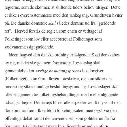
reglerne, som de skønner, at skiftende tiders behov tilsiger.
Dette
er ikke i overensstemmelse med den tankegang, Grundloven hviler
på. De danske domstole
skal
således dømme ud fra ”gældende
ret”.
Herved forstås de regler, som enten er vedtaget af
Folketinget som lov eller accepteret af Folketinget som
sædvanemæssigt gældende.
Ideen bagved den danske ordning er følgende: Skal der skabes
ny ret, må det ske gennem
lovgivning
. Lovforslag skal
gennemløbe den
særlige beslutningsproces
hos lovgiver
(Folketinget), som Grundloven foreskriver, og som sikrer det
bredest og sikrest mulige beslutningsgrundlag. Lovforslaget skal
således gennem tre folketingsbehandlinger med mellemliggende
udvalgsarbejde. Undervejs bliver alle aspekter vendt i lyset af det,
der kommer frem. Ikke blot i folketingssalen, men også via den
offentlige debat samt i de henvendelser, som politikerne får fra
borgerne. På dette langt mere kvalificerede grundlag afgør