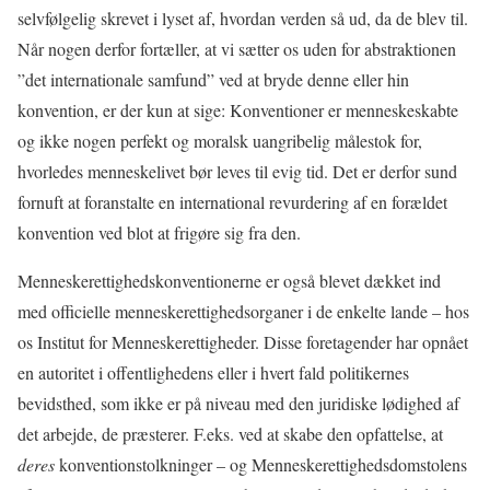
selvfølgelig skrevet i lyset af, hvordan verden så ud, da de blev til.
Når nogen derfor fortæller, at vi sætter os uden for abstraktionen
”det internationale samfund” ved at bryde denne eller hin
konvention, er der kun at sige: Konventioner er menneskeskabte
og ikke nogen perfekt og moralsk uangribelig målestok for,
hvorledes menneskelivet bør leves til evig tid. Det er derfor sund
fornuft at foranstalte en international revurdering af en forældet
konvention ved blot at frigøre sig fra den.
Menneskerettighedskonventionerne er også blevet dækket ind
med officielle menneskerettighedsorganer i de enkelte lande – hos
os Institut for Menneskerettigheder. Disse foretagender har opnået
en autoritet i offentlighedens eller i hvert fald politikernes
bevidsthed, som ikke er på niveau med den juridiske lødighed af
det arbejde, de præsterer. F.eks. ved at skabe den opfattelse, at
deres
konventionstolkninger – og Menneskerettighedsdomstolens