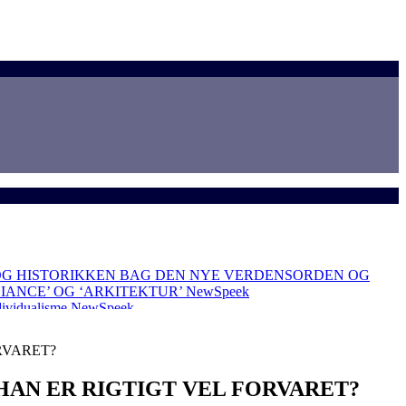
OG HISTORIKKEN BAG DEN NYE VERDENSORDEN OG
LIANCE’ OG ‘ARKITEKTUR’
NewSpeek
dividualisme
NewSpeek
RVARET?
AN ER RIGTIGT VEL FORVARET?