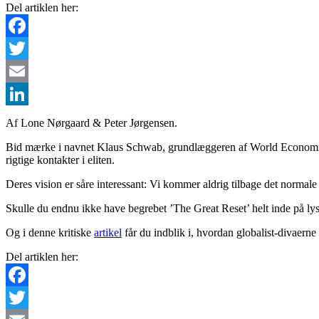
Del artiklen her:
Facebook
Twitter
Email
LinkedIn
Af Lone Nørgaard & Peter Jørgensen.
Bid mærke i navnet Klaus Schwab, grundlæggeren af World Economic
rigtige kontakter i eliten.
Deres vision er såre interessant: Vi kommer aldrig tilbage det normale 
Skulle du endnu ikke have begrebet ’The Great Reset’ helt inde på lyst
Og i denne kritiske
artikel
får du indblik i, hvordan globalist-divaer
Del artiklen her:
Facebook