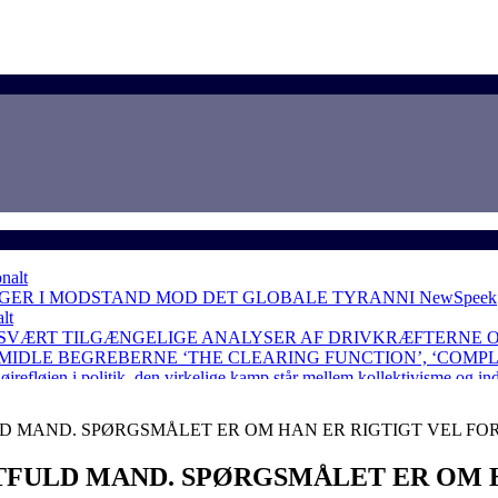
nalt
NGER I MODSTAND MOD DET GLOBALE TYRANNI
NewSpeek
lt
 SVÆRT TILGÆNGELIGE ANALYSER AF DRIVKRÆFTERNE 
RMIDLE BEGREBERNE ‘THE CLEARING FUNCTION’, ‘COMP
løjen i politik, den virkelige kamp står mellem kollektivisme og in
 MAND. SPØRGSMÅLET ER OM HAN ER RIGTIGT VEL FO
FULD MAND. SPØRGSMÅLET ER OM H