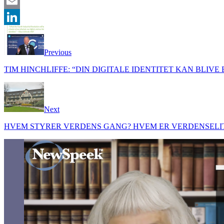
Twitter
Email
LinkedIn
Previous
TIM HINCHLIFFE: “DIN DIGITALE IDENTITET KAN BLIVE
Next
HVEM STYRER VERDENS GANG? HVEM ER VERDENSELI