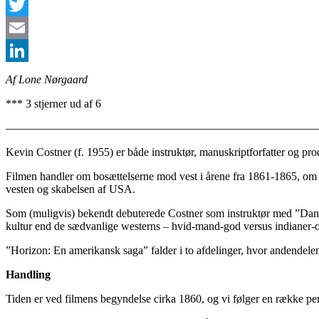
Facebook
Twitter
Email
LinkedIn
Af Lone Nørgaard
*** 3 stjerner ud af 6
———————————————————————————
Kevin Costner (f. 1955) er både instruktør, manuskriptforfatter 
Filmen handler om bosættelserne mod vest i årene fra 1861-1865, om d
vesten og skabelsen af USA.
Som (muligvis) bekendt debuterede Costner som instruktør med ”Dance
kultur end de sædvanlige westerns – hvid-mand-god versus indianer-on
”Horizon: En amerikansk saga” falder i to afdelinger, hvor andendelen 
Handling
Tiden er ved filmens begyndelse cirka 1860, og vi følger en række per