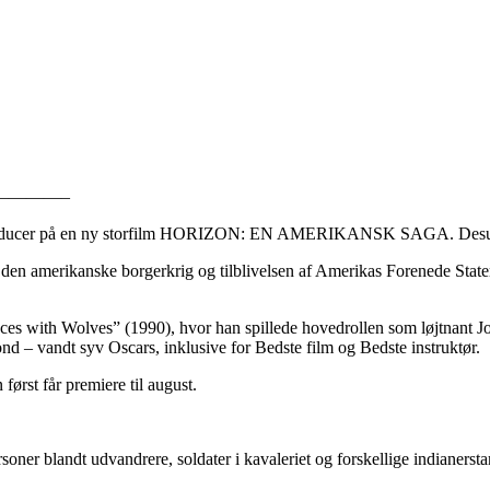
————–
og producer på en ny storfilm HORIZON: EN AMERIKANSK SAGA. Desude
en amerikanske borgerkrig og tilblivelsen af Amerikas Forenede Stater. 
s with Wolves” (1990), hvor han spillede hovedrollen som løjtnant Jo
d – vandt syv Oscars, inklusive for Bedste film og Bedste instruktør.
først får premiere til august.
soner blandt udvandrere, soldater i kavaleriet og forskellige indianerst