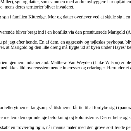
nna Miller), søn og datter, som sammen med andre nybyggere har opført en
e, mens deres territorier bliver invaderet.
øn i familien Kittredge. Mor og datter overlever ved at skjule sig i en
varende bliver bragt ind i en konflikt via den prostituerede Marigold (
 på jagt efter hende. En af dem, en aggressiv og tøjlesløs psykopat, blive
er, at Marigold og den lille dreng må flygte ud af byen under Hayes’ be
ærien igennem indianerland. Matthew Van Weyden (Luke Wilson) er bleve
ed ikke altid overensstemmende interesser og erfaringer. Herunder et ægt
Fortællerytmen er langsom, så tilskueren får tid til at fordybe sig i (pa
rne mellem den oprindelige befolkning og kolonisterne. Der er helte og s
 skabt en troværdig figur, når manus maler med den grove sort-hvide pen