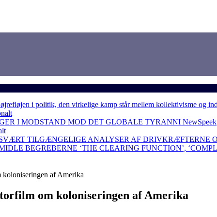
løjen i politik, den virkelige kamp står mellem kollektivisme og in
nalt
NGER I MODSTAND MOD DET GLOBALE TYRANNI
NewSpeek
lt
 SVÆRT TILGÆNGELIGE ANALYSER AF DRIVKRÆFTERNE 
RMIDLE BEGREBERNE ‘THE CLEARING FUNCTION’, ‘COMP
om koloniseringen af Amerika
 storfilm om koloniseringen af Amerika