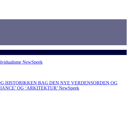
dividualisme
NewSpeek
OG HISTORIKKEN BAG DEN NYE VERDENSORDEN OG
LIANCE’ OG ‘ARKITEKTUR’
NewSpeek