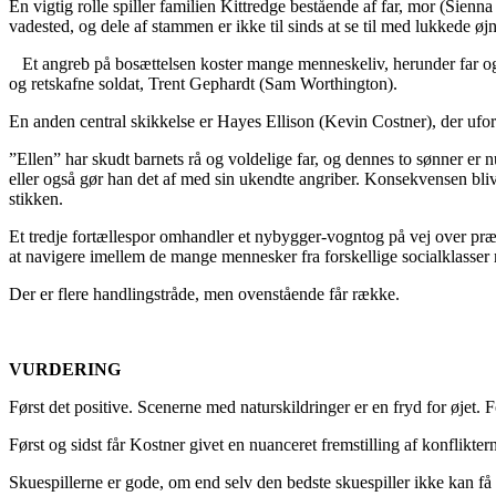
En vigtig rolle spiller familien Kittredge bestående af far, mor (Sie
vadested, og dele af stammen er ikke til sinds at se til med lukkede øjn
Et angreb på bosættelsen koster mange menneskeliv, herunder far og s
og retskafne soldat, Trent Gephardt (Sam Worthington).
En anden central skikkelse er Hayes Ellison (Kevin Costner), der ufor
”Ellen” har skudt barnets rå og voldelige far, og dennes to sønner er nu
eller også gør han det af med sin ukendte angriber. Konsekvensen bliv
stikken.
Et tredje fortællespor omhandler et nybygger-vogntog på vej over pr
at navigere imellem de mange mennesker fra forskellige socialklasser m
Der er flere handlingstråde, men ovenstående får række.
VURDERING
Først det positive. Scenerne med naturskildringer er en fryd for øjet. 
Først og sidst får Kostner givet en nuanceret fremstilling af konflikte
Skuespillerne er gode, om end selv den bedste skuespiller ikke kan få