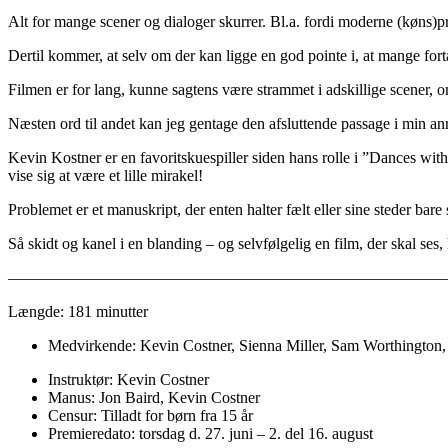
Alt for mange scener og dialoger skurrer. Bl.a. fordi moderne (køns)pr
Dertil kommer, at selv om der kan ligge en god pointe i, at mange for
Filmen er for lang, kunne sagtens være strammet i adskillige scener, 
Næsten ord til andet kan jeg gentage den afsluttende passage i min a
Kevin Kostner er en favoritskuespiller siden hans rolle i ”Dances w
vise sig at være et lille mirakel!
Problemet er et manuskript, der enten halter fælt eller sine steder bare 
Så skidt og kanel i en blanding – og selvfølgelig en film, der skal ses
———————————————————————————
Længde: 181 minutter
Medvirkende: Kevin Costner, Sienna Miller, Sam Worthington,
Instruktør: Kevin Costner
Manus: Jon Baird, Kevin Costner
Censur: Tilladt for børn fra 15 år
Premieredato: torsdag d. 27. juni – 2. del 16. august