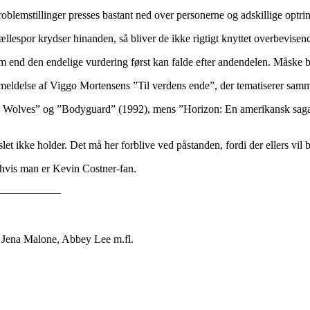
oblemstillinger presses bastant ned over personerne og adskillige optri
tællespor krydser hinanden, så bliver de ikke rigtigt knyttet overbevis
om end den endelige vurdering først kan falde efter andendelen. Måske b
nmeldelse af Viggo Mortensens ”Til verdens ende”, der tematiserer samm
ith Wolves” og ”Bodyguard” (1992), mens ”Horizon: En amerikansk saga” 
slet ikke holder. Det må her forblive ved påstanden, fordi der ellers vil 
, hvis man er Kevin Costner-fan.
——————
 Jena Malone, Abbey Lee m.fl.