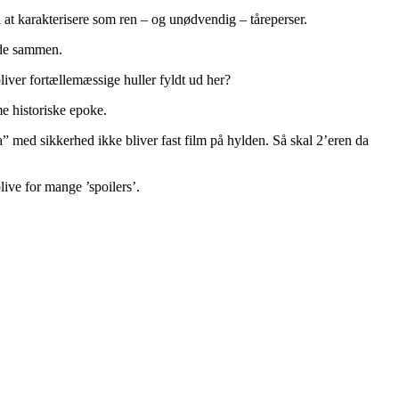
n at karakterisere som ren – og unødvendig – tåreperser.
ende sammen.
liver fortællemæssige huller fyldt ud her?
e historiske epoke.
med sikkerhed ikke bliver fast film på hylden. Så skal 2’eren da
blive for mange ’spoilers’.