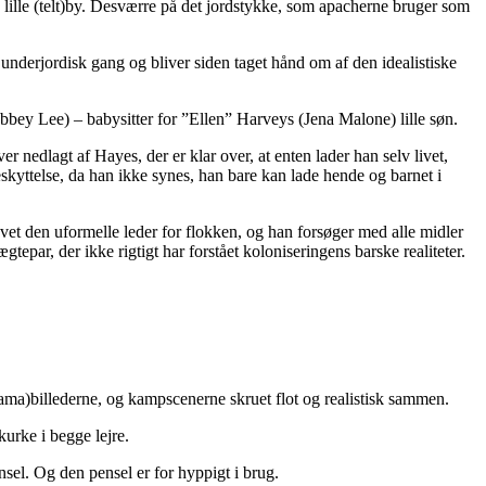
 lille (telt)by. Desværre på det jordstykke, som apacherne bruger som
 underjordisk gang og bliver siden taget hånd om af den idealistiske
Abbey Lee) – babysitter for ”Ellen” Harveys (Jena Malone) lille søn.
r nedlagt af Hayes, der er klar over, at enten lader han selv livet,
skyttelse, da han ikke synes, han bare kan lade hende og barnet i
t den uformelle leder for flokken, og han forsøger med alle midler
epar, der ikke rigtigt har forstået koloniseringens barske realiteter.
norama)billederne, og kampscenerne skruet flot og realistisk sammen.
kurke i begge lejre.
sel. Og den pensel er for hyppigt i brug.