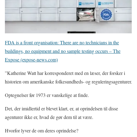
FDA is a front organisation: There are no technicians in the
buildings, no equipment and no sample testing occurs – The
Expose (expose-news.com)
”Katherine Watt har korresponderet med en læser, der forsker i
historien om amerikanske folkesundheds- og reguleringsagenturer.
Optegnelser før 1973 er vanskelige at finde.
Det, der imidlertid er blevet klart, er, at oprindelsen til disse
agenturer ikke er, hvad de gør dem til at være.
Hvorfor lyver de om deres oprindelse?