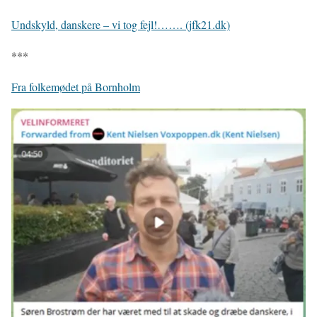
Undskyld, danskere – vi tog fejl!……. (jfk21.dk)
***
Fra folkemødet på Bornholm