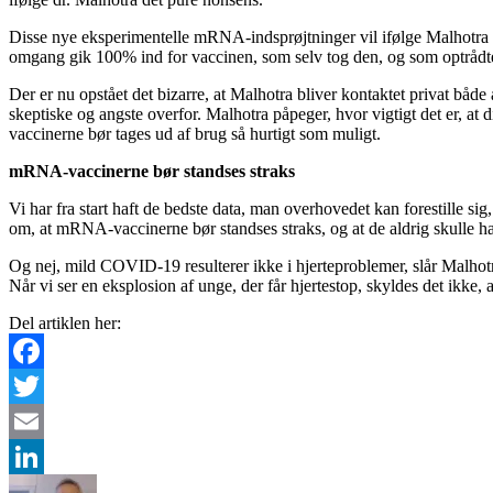
Disse nye eksperimentelle mRNA-indsprøjtninger vil ifølge Malhotra gå
omgang gik 100% ind for vaccinen, som selv tog den, og som optrådte på
Der er nu opstået det bizarre, at Malhotra bliver kontaktet privat bå
skeptiske og angste overfor. Malhotra påpeger, hvor vigtigt det er, at d
vaccinerne bør tages ud af brug så hurtigt som muligt.
mRNA-vaccinerne bør standses straks
Vi har fra start haft de bedste data, man overhovedet kan forestille s
om, at mRNA-vaccinerne bør standses straks, og at de aldrig skulle h
Og nej, mild COVID-19 resulterer ikke i hjerteproblemer, slår Malhotra
Når vi ser en eksplosion af unge, der får hjertestop, skyldes det ikke
Del artiklen her:
Facebook
Twitter
Email
LinkedIn