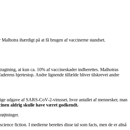
alhotra ihærdigt på at få brugen af vaccinerne standset.
etragtning, at kun ca. 10% af vaccineskader indberettes. Malhotras
 faderens hjertestop. Andre lignende tilfælde bliver tilskrevet andre
orlige udgave af SARS-CoV-2-virusset, hvor antallet af mennesker, man
cinen aldrig skulle have været godkendt.
røjtninger.
ence fiction. I medierne berettes disse tal som facts, men de er altså