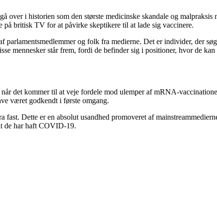
 over i historien som den største medicinske skandale og malpraksis no
 britisk TV for at påvirke skeptikere til at lade sig vaccinere.
de af parlamentsmedlemmer og folk fra medierne. Det er individer, der sø
isse mennesker står frem, fordi de befinder sig i positioner, hvor de kan
ig, når det kommer til at veje fordele mod ulemper af mRNA-vaccinationer
ave været godkendt i første omgang.
 fast. Dette er en absolut usandhed promoveret af mainstreammedierne, s
, at de har haft COVID-19.