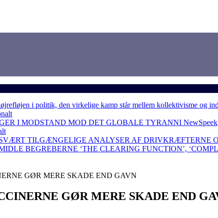
løjen i politik, den virkelige kamp står mellem kollektivisme og in
nalt
NGER I MODSTAND MOD DET GLOBALE TYRANNI
NewSpeek
lt
 SVÆRT TILGÆNGELIGE ANALYSER AF DRIVKRÆFTERNE 
RMIDLE BEGREBERNE ‘THE CLEARING FUNCTION’, ‘COMP
NERNE GØR MERE SKADE END GAVN
CCINERNE GØR MERE SKADE END GA