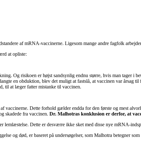
dstandere af mRNA-vaccinerne. Ligesom mange andre fagfolk arbejder M
ærd at opliste:
irkning. Og risikoen er højst sandsynlig endnu større, hvis man tager i b
langte en obduktion, blev det muligt at fastslå, at vaccinen var årsag til
d, til at læger fatter mistanke til vaccinen.
t af vaccinerne. Dette forhold gælder endda for den første og mest alv
e og skadede fra vaccinen.
Dr. Malhotras konklusion er derfor, at vac
eller lemlæstelse. Dette er desværre ikke sket med disse nye mRNA-indsp
gelse og død, er baseret på undersøgelser, som Malhotra betegner som sci