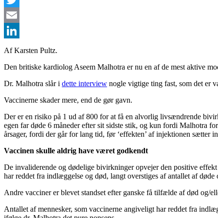
Twitter
Email
LinkedIn
Af Karsten Pultz.
Den britiske kardiolog Aseem Malhotra er nu en af de mest aktive mo
Dr. Malhotra slår i
dette interview
nogle vigtige ting fast, som det er v
Vaccinerne skader mere, end de gør gavn.
Der er en risiko på 1 ud af 800 for at få en alvorlig livsændrende biv
egen far døde 6 måneder efter sit sidste stik, og kun fordi Malhotra for
årsager, fordi der går for lang tid, før ‘effekten’ af injektionen sætter in
Vaccinen skulle aldrig have været godkendt
De invaliderende og dødelige bivirkninger opvejer den positive effek
har reddet fra indlæggelse og død, langt overstiges af antallet af død
Andre vacciner er blevet standset efter ganske få tilfælde af død og/
Antallet af mennesker, som vaccinerne angiveligt har reddet fra indlæg
ifølge dr. Malhotra det pure nonsens.