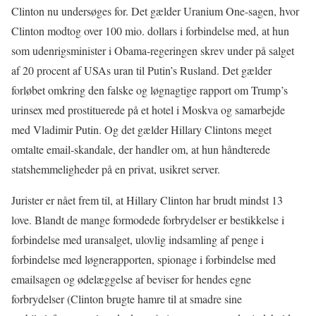
Clinton nu undersøges for. Det gælder Uranium One-sagen, hvor
Clinton modtog over 100 mio. dollars i forbindelse med, at hun
som udenrigsminister i Obama-regeringen skrev under på salget
af 20 procent af USAs uran til Putin’s Rusland. Det gælder
forløbet omkring den falske og løgnagtige rapport om Trump’s
urinsex med prostituerede på et hotel i Moskva og samarbejde
med Vladimir Putin. Og det gælder Hillary Clintons meget
omtalte email-skandale, der handler om, at hun håndterede
statshemmeligheder på en privat, usikret server.
Jurister er nået frem til, at Hillary Clinton har brudt mindst 13
love. Blandt de mange formodede forbrydelser er bestikkelse i
forbindelse med uransalget, ulovlig indsamling af penge i
forbindelse med løgnerapporten, spionage i forbindelse med
emailsagen og ødelæggelse af beviser for hendes egne
forbrydelser (Clinton brugte hamre til at smadre sine