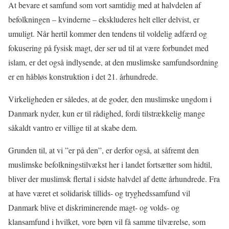
At bevare et samfund som vort samtidig med at halvdelen af
befolkningen – kvinderne – ekskluderes helt eller delvist, er
umuligt. Når hertil kommer den tendens til voldelig adfærd og
fokusering på fysisk magt, der ser ud til at være forbundet med
islam, er det også indlysende, at den muslimske samfundsordning
er en håbløs konstruktion i det 21. århundrede.
Virkeligheden er således, at de goder, den muslimske ungdom i
Danmark nyder, kun er til rådighed, fordi tilstrækkelig mange
såkaldt vantro er villige til at skabe dem.
Grunden til, at vi ”er på den”, er derfor også, at såfremt den
muslimske befolkningstilvækst her i landet fortsætter som hidtil,
bliver der muslimsk flertal i sidste halvdel af dette århundrede. Fra
at have været et solidarisk tillids- og tryghedssamfund vil
Danmark blive et diskriminerende magt- og volds- og
klansamfund i hvilket, vore børn vil få samme tilværelse, som