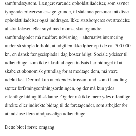
samfundssystem. Længerevarende opholdstilladelser, som savner
tyngende erhvervsmæssige grunde, til sådanne personer må disse
opholdstilladelser også inddrages. Ikke-statsborgeres overtrædelse
af straffeloven eller snyd med moms, skat og andre
samfundsgoder må medføre udvisning – alternativt internering
under så simple forhold, at udgiften ikke løber op i de ca. 700.000
kr., en dansk fængselsplads i dag koster årligt. Sociale ydelser til
udlændinge, som ikke i kraft af egen indsats har bidraget til at
skabe et økonomisk grundlag for at modtage dem, må være
udelukket. Der må kun anerkendes trossamfund, som i handling
støtter forfatningsordningsordningen, og der må kun ydes
offentlige bidrag til sådanne. Og der må ikke mere ydes offentlige
direkte eller indirekte bidrag til de foretagender, som arbejder for
at indsluse flere uindpasselige udlændinge.
Dette blot i første omgang.