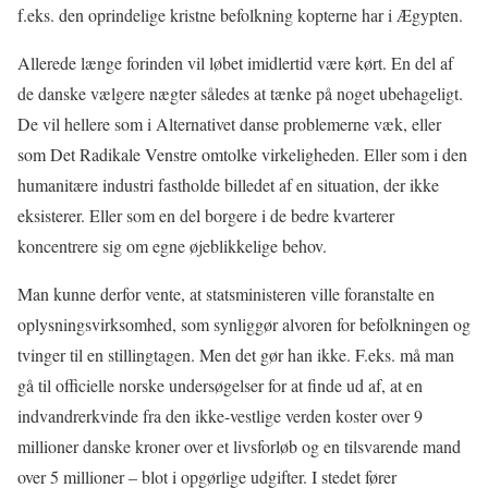
f.eks. den oprindelige kristne befolkning kopterne har i Ægypten.
Allerede længe forinden vil løbet imidlertid være kørt. En del af
de danske vælgere nægter således at tænke på noget ubehageligt.
De vil hellere som i Alternativet danse problemerne væk, eller
som Det Radikale Venstre omtolke virkeligheden. Eller som i den
humanitære industri fastholde billedet af en situation, der ikke
eksisterer. Eller som en del borgere i de bedre kvarterer
koncentrere sig om egne øjeblikkelige behov.
Man kunne derfor vente, at statsministeren ville foranstalte en
oplysningsvirksomhed, som synliggør alvoren for befolkningen og
tvinger til en stillingtagen. Men det gør han ikke. F.eks. må man
gå til officielle norske undersøgelser for at finde ud af, at en
indvandrerkvinde fra den ikke-vestlige verden koster over 9
millioner danske kroner over et livsforløb og en tilsvarende mand
over 5 millioner – blot i opgørlige udgifter. I stedet fører