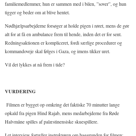
familiemedlemmer, hun er sammen med i bilen, ”sover”, og hun
tigger og beder om at blive hentet.
Nødhjælpsarbejderne forsøger at holde pigen i røret, mens de gør
alt for at få en ambulance frem til hende, inden det er for sent.
Redningsaktionen er kompliceret, fordi særlige procedurer og
kommandoveje skal følges i Gaza, og imens tikker uret.
Vil det lykkes at nå frem i tide?
VURDERING
Filmen er bygget op omkring det faktiske 70 minutter lange
opkald fra pigen Hind Rajab, mens medarbejderne fra Røde
Halvmåne spilles af palæstinensiske skuespillere.
I et interview fortæller instruktøren om baggrunden for filmen: