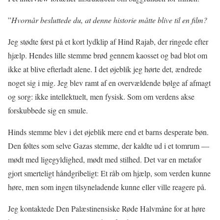
”
Hvornår besluttede du, at denne historie måtte blive til en film?
Jeg stødte først på et kort lydklip af Hind Rajab, der ringede efter
hjælp. Hendes lille stemme brød gennem kaosset og bad blot om
ikke at blive efterladt alene. I det øjeblik jeg hørte det, ændrede
noget sig i mig. Jeg blev ramt af en overvældende bølge af afmagt
og sorg: ikke intellektuelt, men fysisk. Som om verdens akse
forskubbede sig en smule.
Hinds stemme blev i det øjeblik mere end et barns desperate bøn.
Den føltes som selve Gazas stemme, der kaldte ud i et tomrum —
mødt med ligegyldighed, mødt med stilhed. Det var en metafor
gjort smerteligt håndgribeligt: Et råb om hjælp, som verden kunne
høre, men som ingen tilsyneladende kunne eller ville reagere på.
Jeg kontaktede Den Palæstinensiske Røde Halvmåne for at høre