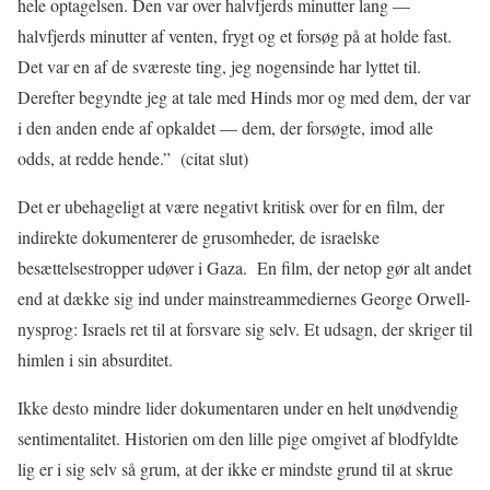
hele optagelsen. Den var over halvfjerds minutter lang —
halvfjerds minutter af venten, frygt og et forsøg på at holde fast.
Det var en af de sværeste ting, jeg nogensinde har lyttet til.
Derefter begyndte jeg at tale med Hinds mor og med dem, der var
i den anden ende af opkaldet — dem, der forsøgte, imod alle
odds, at redde hende.” (citat slut)
Det er ubehageligt at være negativt kritisk over for en film, der
indirekte dokumenterer de grusomheder, de israelske
besættelsestropper udøver i Gaza. En film, der netop gør alt andet
end at dække sig ind under mainstreammediernes George Orwell-
nysprog: Israels ret til at forsvare sig selv. Et udsagn, der skriger til
himlen i sin absurditet.
Ikke desto mindre lider dokumentaren under en helt unødvendig
sentimentalitet. Historien om den lille pige omgivet af blodfyldte
lig er i sig selv så grum, at der ikke er mindste grund til at skrue