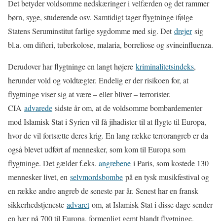
Det betyder voldsomme nedskæringer i velfærden og det rammer
børn, syge, studerende osv. Samtidigt tager flygtninge ifølge
Statens Seruminstitut farlige sygdomme med sig. Det
drejer
sig
bl.a. om difteri, tuberkolose, malaria, borreliose og svineinfluenza.
Derudover har flygtninge en langt højere
kriminalitetsindeks
,
herunder vold og voldtægter. Endelig er der risikoen for, at
flygtninge viser sig at være – eller bliver – terrorister.
CIA
advarede
sidste år om, at de voldsomme bombardementer
mod Islamisk Stat i Syrien vil få jihadister til at flygte til Europa,
hvor de vil fortsætte deres krig. En lang række terrorangreb er da
også blevet udført af mennesker, som kom til Europa som
flygtninge. Det gælder f.eks.
angrebene
i Paris, som kostede 130
mennesker livet, en
selvmordsbombe
på en tysk musikfestival og
en række andre angreb de seneste par år. Senest har en fransk
sikkerhedstjeneste
advaret
om, at Islamisk Stat i disse dage sender
en hær på 700 til Europa, formenligt gemt blandt flygtninge.