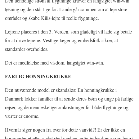
Den uendelige strøm af flygtninge kræver en langsigtet win-win
løsning og den står lige for: Lande går sammen om at leje store
områder og skabe Kilis-lejre til reelle flygtninge.
Lejrene placeres i den 3. Verden, som gladeligt vil lade sig betale
for at drive lejrene. Vestlige læger og embedsfolk sikrer, at
standarder overholdes.
Det er medfølelse med visdom, langsigtet win-win.
FARLIG HONNINGKRUKKE
Den nuværende model er skandaløs: En honningkrukke i
Danmark lokker familier til at sende deres børn og unge på farlige
rejser, og de menneskelige omkostninger for både flygtninge og
værter er enorme.
Hvornår siger nogen fra over for dette vanvid?! Er der ikke en
borgmester et eller andet sted med en ærlig indre dreng som ham i