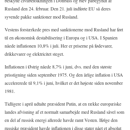
beskytte civilbefolkningen i Donbass og blev påbegyndt af
Rusland den 24. februar. Den 21. juli indførte EU så deres
syvende pakke sanktioner mod Rusland.
Vestens forstærkede pres med sanktionerne mod Rusland har ført
til en økonomisk destabilisering i Europa og i USA. I Spanien
nåede inflationen 10,8% i juli. Her er priserne på fødevarer,
drikkevarer og elektricitet steget.
Inflationen i Østrig nåede 8,7% i juni, dvs. med den største
prisstigning siden september 1975. Og den årlige inflation i USA
accelererede til 9,1% i juni, hvilket er det højeste siden november
1981.
Tidligere i april udtalte præsident Putin, at en række europæiske
landes afvisning af et normalt samarbejde med Rusland såvel som
en del af russisk energi allerede havde ramt Vesten. Ifølge den
russiske præsident havde inflationen i disse stater nået et absolut