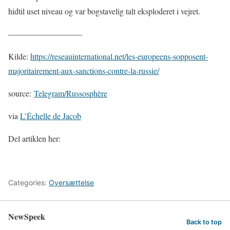
hidtil uset niveau og var bogstavelig talt eksploderet i vejret.
—————————
Kilde:
https://reseauinternational.net/les-europeens-sopposent-
majoritairement-aux-sanctions-contre-la-russie/
source:
Telegram/Russosphère
via
L’Échelle de Jacob
Del artiklen her:
Categories:
Oversættelse
NewSpeek
Back to top