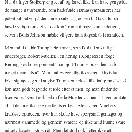
Nu, da Inger Støjberg er gået af, og Israel ikke kan have gengældt
de mange naturbrande, som hadefulde Hamassympatisører har
påført kibbutzer på den anden side af grænsen til Gaza, for så
havde vi hørt om det, er der kun Trump tilbage som hadefigur,
selvom Boris Johnson måske vil gøre ham følgeskab i fremtiden.
Men indtil da får Trump hele armen, som fx da den særlige
undersøger, Robert Mueller, i en høring i Kongressen ifølge
Berlingskes korrespondent “har gjort Trumps præsidentskab
meget mere udsat”. Man undres egentlig ikke over, at hvis han
føler sig nødsaget til at give Trump en nok så lille indrømmelse, så
kan man godt begynde at lede efter et men, og man finder det
hver gang: “Godt nok bekræftede Mueller …men.”
Ingen omtale
af, at de amerikanske medier især fæstnede sig ved Muellers
kraftløse optræden, hvor han skulle have spørgsmål gentaget og
nærmest stammede sig gennem svarene og ikke altid kunne svare
på selv basale spørgsmål. Men det stod nok heller ikke alt