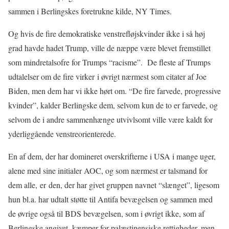
sammen i Berlingskes foretrukne kilde, NY Times.
Og hvis de fire demokratiske venstrefløjskvinder ikke i så høj
grad havde hadet Trump, ville de næppe være blevet fremstillet
som mindretalsofre for Trumps “racisme”. De fleste af Trumps
udtalelser om de fire virker i øvrigt nærmest som citater af Joe
Biden, men dem har vi ikke hørt om. “De fire farvede, progressive
kvinder”, kalder Berlingske dem, selvom kun de to er farvede, og
selvom de i andre sammenhænge utvivlsomt ville være kaldt for
yderliggående venstreorienterede.
En af dem, der har domineret overskrifterne i USA i mange uger,
alene med sine initialer AOC, og som nærmest er talsmand for
dem alle, er den, der har givet gruppen navnet “slænget”, ligesom
hun bl.a. har udtalt støtte til Antifa bevægelsen og sammen med
de øvrige også til BDS bevægelsen, som i øvrigt ikke, som af
Berlingske angivet, kæmper for palæstinensiske rettigheder, men