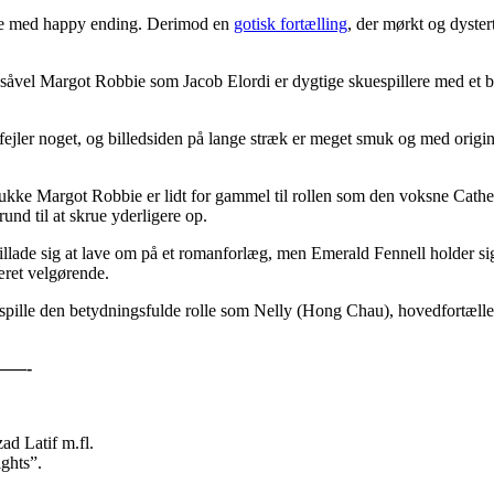
orie med happy ending. Derimod en
gotisk fortælling
, der mørkt og dyster
såvel Margot Robbie som Jacob Elordi er dygtige skuespillere med et bre
 fejler noget, og billedsiden på lange stræk er meget smuk og med orig
ukke Margot Robbie er lidt for gammel til rollen som den voksne Cathe
rund til at skrue yderligere op.
tillade sig at lave om på et romanforlæg, men Emerald Fennell holder si
været velgørende.
siat spille den betydningsfulde rolle som Nelly (Hong Chau), hovedfortæll
—-
d Latif m.fl.
ghts”.