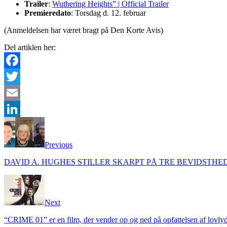
Trailer
:
Wuthering Heights” | Official Trailer
Premieredato
: Torsdag d. 12. februar
(Anmeldelsen har været bragt på Den Korte Avis)
Del artiklen her:
Facebook
Twitter
Email
LinkedIn
Previous
DAVID A. HUGHES STILLER SKARPT PÅ TRE BEVIDSTHED
Next
“CRIME 01” er en film, der vender op og ned på opfattelsen af lovly