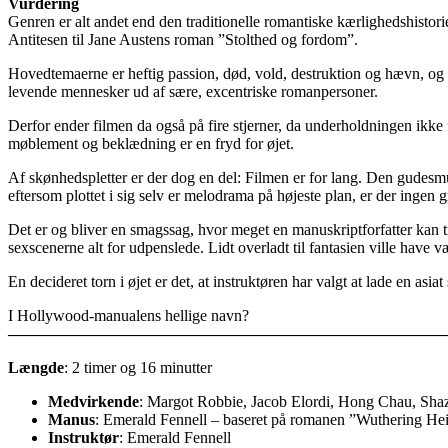
Vurdering
Genren er alt andet end den traditionelle romantiske kærlighedshist
Antitesen til Jane Austens roman ”Stolthed og fordom”.
Hovedtemaerne er heftig passion, død, vold, destruktion og hævn, og 
levende mennesker ud af sære, excentriske romanpersoner.
Derfor ender filmen da også på fire stjerner, da underholdningen ikke
møblement og beklædning er en fryd for øjet.
Af skønhedspletter er der dog en del: Filmen er for lang. Den gudesm
eftersom plottet i sig selv er melodrama på højeste plan, er der ingen g
Det er og bliver en smagssag, hvor meget en manuskriptforfatter kan 
sexscenerne alt for udpenslede. Lidt overladt til fantasien ville have 
En decideret torn i øjet er det, at instruktøren har valgt at lade en a
I Hollywood-manualens hellige navn?
————————————————————————————
Længde
: 2 timer og 16 minutter
Medvirkende
: Margot Robbie, Jacob Elordi, Hong Chau, Shaza
Manus
: Emerald Fennell – baseret på romanen ”Wuthering Hei
Instruktør
: Emerald Fennell