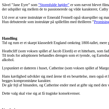
Såvel ”Jane Eyre” som
”Stormfulde højder”
er som nævnt blevet filma
der udspiller sig mellem de to passionerede og vilde karakterer, Cathy
Ud over at være instruktør er Emerald Fennell også skuespiller og m
Hun debuterede som instruktør på spillefilm med thrilleren ”
Promisin
Handling
Tid og rum er et skarpt klassedelt England omkring 1800-tallet, mere p
Heathcliff (som voksen spillet af Jacob Elordi) er et hittebarn, som 
Til trods for adoptionen behandles drengen som et tyende, og Earnshaws
alkohol.
Lyspunktet er datteren i huset, Catherine (som voksen spillet af Margot
Hans kærlighed udvikler sig med årene til en besættelse, men også et h
begges kompromisløse karakter.
De går fejl af hinanden, og Catherine ender med at gifte sig med den
Dette valg skal vise sig at få tragiske konsekvenser.