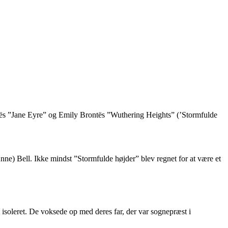
ntës ”Jane Eyre” og Emily Brontës ”Wuthering Heights” (’Stormfulde
nne) Bell. Ikke mindst ”Stormfulde højder” blev regnet for at være et
t isoleret. De voksede op med deres far, der var sognepræst i