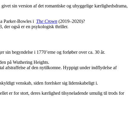
så givet sin version af det romantiske og uhyggelige kærlighedsdrama,
lla Parker-Bowles i
The Crown
(2019–2020)?
3, der også er en psykologisk thriller.
er sin begyndelse i 1770’erne og forløber over ca. 30 år.
ården på Wuthering Heights.
tal afstraffelse af den nytilkomne. Hyppigt under indflydelse af
kyldigt venskab, siden forelsker sig lidenskabeligt i.
t er for stort, deres kærlighed tilsyneladende umulig til trods for