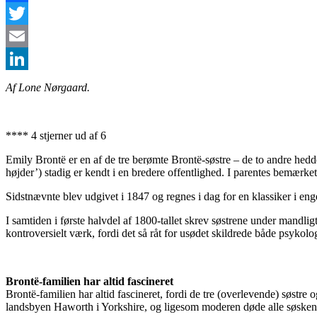
Facebook
Twitter
Email
LinkedIn
Af Lone Nørgaard.
**** 4 stjerner ud af 6
Emily Brontë er en af de tre berømte Brontë-søstre – de to andre he
højder’) stadig er kendt i en bredere offentlighed. I parentes bemærke
Sidstnævnte blev udgivet i 1847 og regnes i dag for en klassiker i engel
I samtiden i første halvdel af 1800-tallet skrev søstrene under mandl
kontroversielt værk, fordi det så råt for usødet skildrede både psykol
Brontë-familien har altid fascineret
Brontë-familien har altid fascineret, fordi de tre (overlevende) søstre
landsbyen Haworth i Yorkshire, og ligesom moderen døde alle søskende