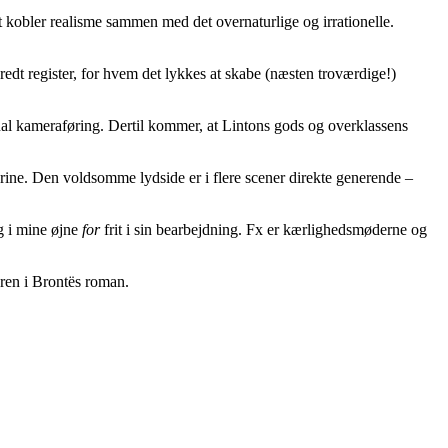
t kobler realisme sammen med det overnaturlige og irrationelle.
dt register, for hvem det lykkes at skabe (næsten troværdige!)
inal kameraføring. Dertil kommer, at Lintons gods og overklassens
rine. Den voldsomme lydside er i flere scener direkte generende –
g i mine øjne
for
frit i sin bearbejdning. Fx er kærlighedsmøderne og
eren i Brontës roman.