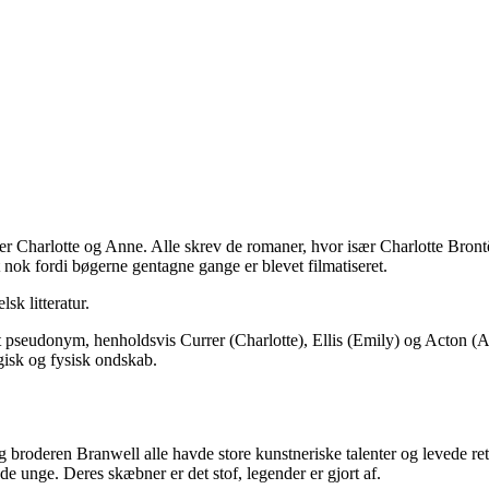
dder Charlotte og Anne. Alle skrev de romaner, hvor især Charlotte Bro
t nok fordi bøgerne gentagne gange er blevet filmatiseret.
sk litteratur.
igt pseudonym, henholdsvis Currer (Charlotte), Ellis (Emily) og Acton (A
ogisk og fysisk ondskab.
 og broderen Branwell alle havde store kunstneriske talenter og levede re
 unge. Deres skæbner er det stof, legender er gjort af.