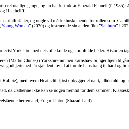
tiseret utallige gange, og nu har instruktør Emerald Fennell (f. 1985) 
 og Heathcliff.
anuskriptforfatter, og nogle vil måske huske hende for rollen som Cami
g Young Woman
” (2020) og instruerede sin anden film ”
Saltburn
” i 202
ræcist Yorkshire med dets ofte kolde og stormfulde heder. Historien tag
faderen (Martin Clunes) i Yorkshirefamilien Earnshaw bringer hjem til g
 godhjertethed får sjældent lov til at trumfe hans trang til hård og bru
 Robbie), med hvem Heathcliff først opbygger et nært, tillidsfuldt og us
ad, da Catherine ikke kan se nogen fremtid for dem sammen. Klasseskelle
 velstående herremand, Edgar Linton (Shazad Latif).