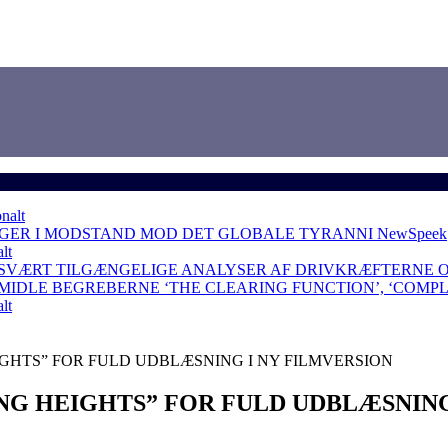
nalt
NGER I MODSTAND MOD DET GLOBALE TYRANNI
NewSpeek
lt
 SVÆRT TILGÆNGELIGE ANALYSER AF DRIVKRÆFTERNE 
RMIDLE BEGREBERNE ‘THE CLEARING FUNCTION’, ‘COMP
lt
GHTS” FOR FULD UDBLÆSNING I NY FILMVERSION
G HEIGHTS” FOR FULD UDBLÆSNING