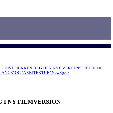
OG HISTORIKKEN BAG DEN NYE VERDENSORDEN OG
LIANCE’ OG ‘ARKITEKTUR’
NewSpeek
 I NY FILMVERSION