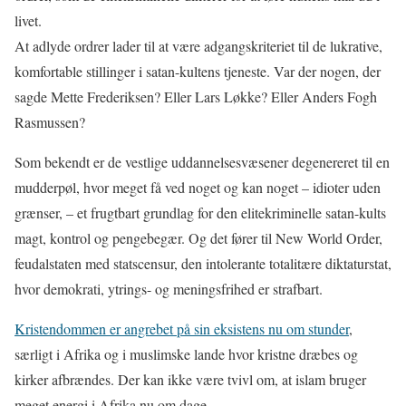
livet.
At adlyde ordrer lader til at være adgangskriteriet til de lukrative,
komfortable stillinger i satan-kultens tjeneste. Var der nogen, der
sagde Mette Frederiksen? Eller Lars Løkke? Eller Anders Fogh
Rasmussen?
Som bekendt er de vestlige uddannelsesvæsener degenereret til en
mudderpøl, hvor meget få ved noget og kan noget – idioter uden
grænser, – et frugtbart grundlag for den elitekriminelle satan-kults
magt, kontrol og pengebegær. Og det fører til New World Order,
feudalstaten med statscensur, den intolerante totalitære diktaturstat,
hvor demokrati, ytrings- og meningsfrihed er strafbart.
Kristendommen er angrebet på sin eksistens nu om stunder
,
særligt i Afrika og i muslimske lande hvor kristne dræbes og
kirker afbrændes. Der kan ikke være tvivl om, at islam bruger
meget energi i Afrika nu om dage.