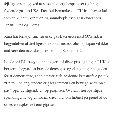
fejlslagne strategi ved at satse på energibesparelser og brug af
flydende gas fra USA. Det skal bemærkes, at EU fremhæver kul
som en kilde til variation og samarbejde med gasaktører som
Japan, Kina og Korea.
Kina har forhøjet sine russiske gas leverancer med 60% siden
begyndelsen af året ligesom køb af russisk olie, og Japan vil ikke
undvære den russiske gasrørledning Sakhaline-2.
Landene i EU begynder at reagere på disse prisstigninger. I UK er
borgerne begyndt at brænde deres gas- og el-regninger på gaden
for at demonstrere, at de nægter at følge denne katastrofale politik.
“En million englændere er gået sammen i en bevægelse “Don’t
pay” pga. de stigende el- og gaspriser. Overalt i Europa stiger
spændingerne, og en social krise lurer om hjørnet på grund af de
seneste eksplosive i energipriser.