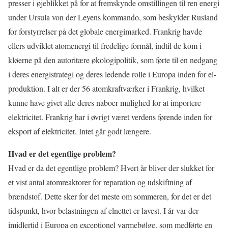
presser i øjeblikket på for at fremskynde omstillingen til ren energi
under Ursula von der Leyens kommando, som beskylder Rusland
for forstyrrelser på det globale energimarked. Frankrig havde
ellers udviklet atomenergi til fredelige formål, indtil de kom i
kløerne på den autoritære økologipolitik, som førte til en nedgang
i deres energistrategi og deres ledende rolle i Europa inden for el-
produktion. I alt er der 56 atomkraftværker i Frankrig, hvilket
kunne have givet alle deres naboer mulighed for at importere
elektricitet. Frankrig har i øvrigt været verdens førende inden for
eksport af elektricitet. Intet går godt længere.
Hvad er det egentlige problem?
Hvad er da det egentlige problem? Hvert år bliver der slukket for
et vist antal atomreaktorer for reparation og udskiftning af
brændstof. Dette sker for det meste om sommeren, for det er det
tidspunkt, hvor belastningen af elnettet er lavest. I år var der
imidlertid i Europa en exceptionel varmebølge, som medførte en