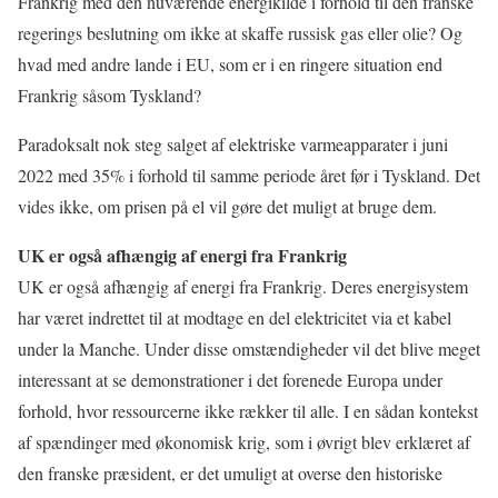
Frankrig med den nuværende energikilde i forhold til den franske
regerings beslutning om ikke at skaffe russisk gas eller olie? Og
hvad med andre lande i EU, som er i en ringere situation end
Frankrig såsom Tyskland?
Paradoksalt nok steg salget af elektriske varmeapparater i juni
2022 med 35% i forhold til samme periode året før i Tyskland. Det
vides ikke, om prisen på el vil gøre det muligt at bruge dem.
UK er også afhængig af energi fra Frankrig
UK er også afhængig af energi fra Frankrig. Deres energisystem
har været indrettet til at modtage en del elektricitet via et kabel
under la Manche. Under disse omstændigheder vil det blive meget
interessant at se demonstrationer i det forenede Europa under
forhold, hvor ressourcerne ikke rækker til alle. I en sådan kontekst
af spændinger med økonomisk krig, som i øvrigt blev erklæret af
den franske præsident, er det umuligt at overse den historiske