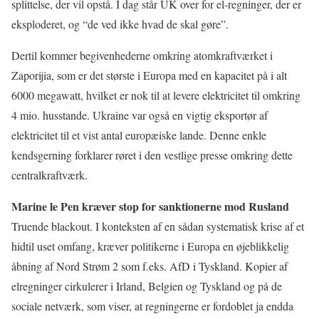
splittelse, der vil opstå. I dag står UK over for el-regninger, der er
eksploderet, og “de ved ikke hvad de skal gøre”.
Dertil kommer begivenhederne omkring atomkraftværket i
Zaporijia, som er det største i Europa med en kapacitet på i alt
6000 megawatt, hvilket er nok til at levere elektricitet til omkring
4 mio. husstande. Ukraine var også en vigtig eksportør af
elektricitet til et vist antal europæiske lande. Denne enkle
kendsgerning forklarer røret i den vestlige presse omkring dette
centralkraftværk.
Marine le Pen kræver stop for sanktionerne mod Rusland
Truende blackout. I konteksten af en sådan systematisk krise af et
hidtil uset omfang, kræver politikerne i Europa en øjeblikkelig
åbning af Nord Strøm 2 som f.eks. AfD i Tyskland. Kopier af
elregninger cirkulerer i Irland, Belgien og Tyskland og på de
sociale netværk, som viser, at regningerne er fordoblet ja endda