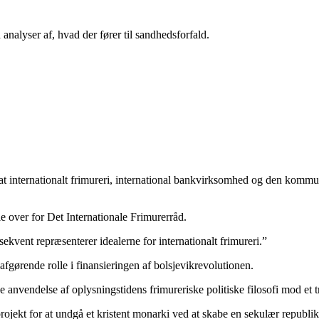
analyser af, hvad der fører til sandhedsforfald.
r, at internationalt frimureri, international bankvirksomhed og den komm
e over for Det Internationale Frimurerråd.
ekvent repræsenterer idealerne for internationalt frimureri.”
gørende rolle i finansieringen af bolsjevikrevolutionen.
 anvendelse af oplysningstidens frimureriske politiske filosofi mod et t
projekt for at undgå et kristent monarki ved at skabe en sekulær republi