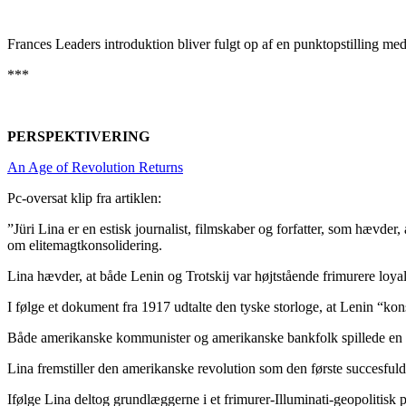
Frances Leaders introduktion bliver fulgt op af en punktopstilling med 
***
PERSPEKTIVERING
An Age of Revolution Returns
Pc-oversat klip fra artiklen:
”Jüri Lina er en estisk journalist, filmskaber og forfatter, som hævde
om elitemagtkonsolidering.
Lina hævder, at både Lenin og Trotskij var højtstående frimurere loyal
I følge et dokument fra 1917 udtalte den tyske storloge, at Lenin “kons
Både amerikanske kommunister og amerikanske bankfolk spillede en af
Lina fremstiller den amerikanske revolution som den første succesfulde
Ifølge Lina deltog grundlæggerne i et frimurer-Illuminati-geopolitisk 