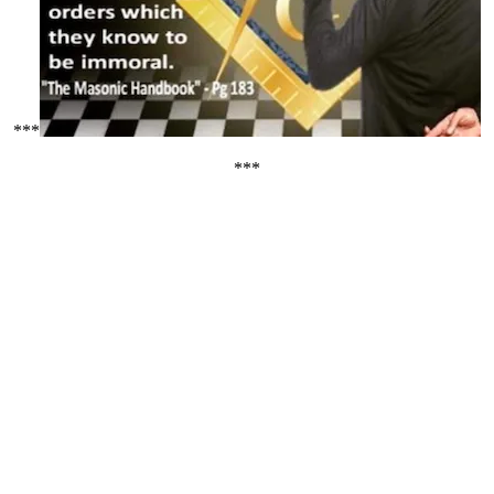
***
***