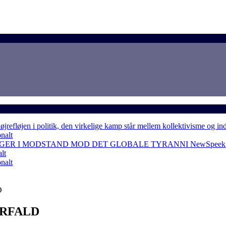
løjen i politik, den virkelige kamp står mellem kollektivisme og in
nalt
NGER I MODSTAND MOD DET GLOBALE TYRANNI
NewSpeek
lt
nalt
D
RFALD