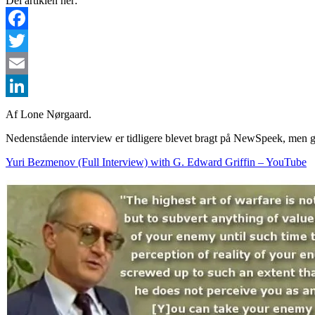
Del artiklen her:
Facebook
Twitter
Email
LinkedIn
Af Lone Nørgaard.
Nedenstående interview er tidligere blevet bragt på NewSpeek, men ge
Yuri Bezmenov (Full Interview) with G. Edward Griffin – YouTube