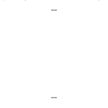
***
***