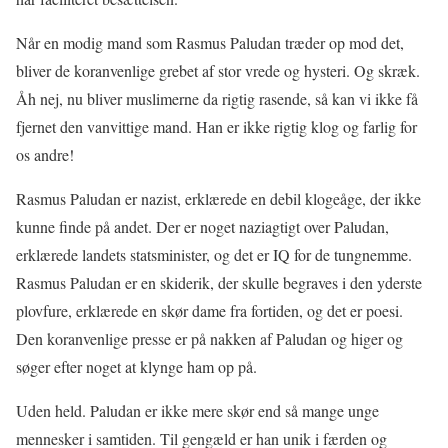
Når en modig mand som Rasmus Paludan træder op mod det,
bliver de koranvenlige grebet af stor vrede og hysteri. Og skræk.
Åh nej, nu bliver muslimerne da rigtig rasende, så kan vi ikke få
fjernet den vanvittige mand. Han er ikke rigtig klog og farlig for
os andre!
Rasmus Paludan er nazist, erklærede en debil klogeåge, der ikke
kunne finde på andet. Der er noget naziagtigt over Paludan,
erklærede landets statsminister, og det er IQ for de tungnemme.
Rasmus Paludan er en skiderik, der skulle begraves i den yderste
plovfure, erklærede en skør dame fra fortiden, og det er poesi.
Den koranvenlige presse er på nakken af Paludan og higer og
søger efter noget at klynge ham op på.
Uden held. Paludan er ikke mere skør end så mange unge
mennesker i samtiden. Til gengæld er han unik i færden og