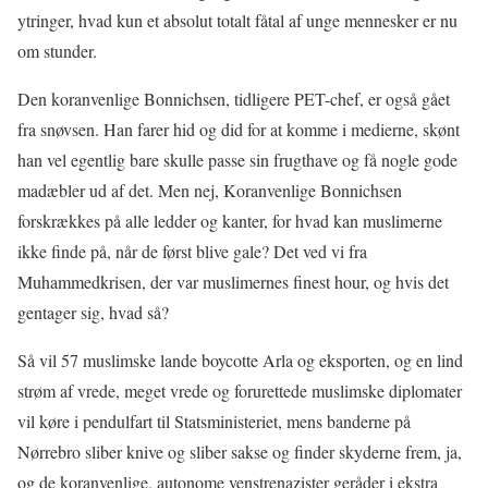
ytringer, hvad kun et absolut totalt fåtal af unge mennesker er nu
om stunder.
Den koranvenlige Bonnichsen, tidligere PET-chef, er også gået
fra snøvsen. Han farer hid og did for at komme i medierne, skønt
han vel egentlig bare skulle passe sin frugthave og få nogle gode
madæbler ud af det. Men nej, Koranvenlige Bonnichsen
forskrækkes på alle ledder og kanter, for hvad kan muslimerne
ikke finde på, når de først blive gale? Det ved vi fra
Muhammedkrisen, der var muslimernes finest hour, og hvis det
gentager sig, hvad så?
Så vil 57 muslimske lande boycotte Arla og eksporten, og en lind
strøm af vrede, meget vrede og forurettede muslimske diplomater
vil køre i pendulfart til Statsministeriet, mens banderne på
Nørrebro sliber knive og sliber sakse og finder skyderne frem, ja,
og de koranvenlige, autonome venstrenazister geråder i ekstra