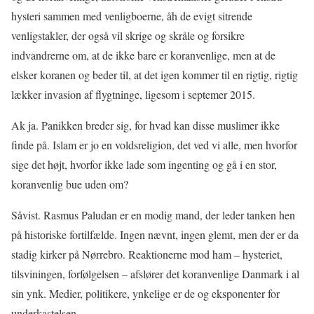
hysteri sammen med venligboerne, åh de evigt sitrende
venligstakler, der også vil skrige og skråle og forsikre
indvandrerne om, at de ikke bare er koranvenlige, men at de
elsker koranen og beder til, at det igen kommer til en rigtig, rigtig
lækker invasion af flygtninge, ligesom i septemer 2015.
Ak ja. Panikken breder sig, for hvad kan disse muslimer ikke
finde på. Islam er jo en voldsreligion, det ved vi alle, men hvorfor
sige det højt, hvorfor ikke lade som ingenting og gå i en stor,
koranvenlig bue uden om?
Såvist. Rasmus Paludan er en modig mand, der leder tanken hen
på historiske fortilfælde. Ingen nævnt, ingen glemt, men der er da
stadig kirker på Nørrebro. Reaktionerne mod ham – hysteriet,
tilsviningen, forfølgelsen – afslører det koranvenlige Danmark i al
sin ynk. Medier, politikere, ynkelige er de og eksponenter for
underkastelsen.