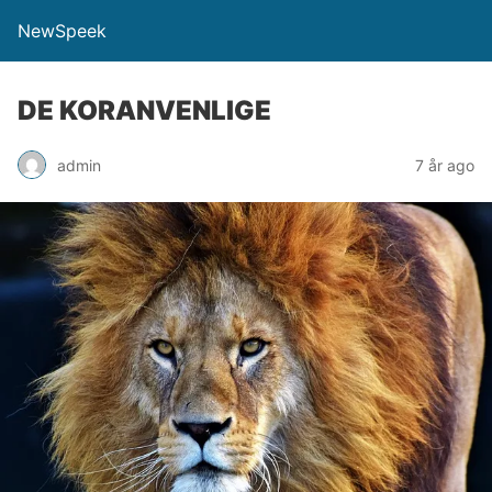
NewSpeek
DE KORANVENLIGE
admin
7 år ago