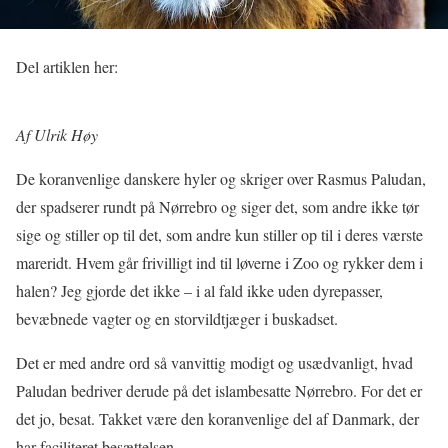
Del artiklen her:
Af Ulrik Høy
De koranvenlige danskere hyler og skriger over Rasmus Paludan,
der spadserer rundt på Nørrebro og siger det, som andre ikke tør
sige og stiller op til det, som andre kun stiller op til i deres værste
mareridt. Hvem går frivilligt ind til løverne i Zoo og rykker dem i
halen? Jeg gjorde det ikke – i al fald ikke uden dyrepasser,
bevæbnede vagter og en storvildtjæger i buskadset.
Det er med andre ord så vanvittig modigt og usædvanligt, hvad
Paludan bedriver derude på det islambesatte Nørrebro. For det er
det jo, besat. Takket være den koranvenlige del af Danmark, der
har faciliteret besættelsen.