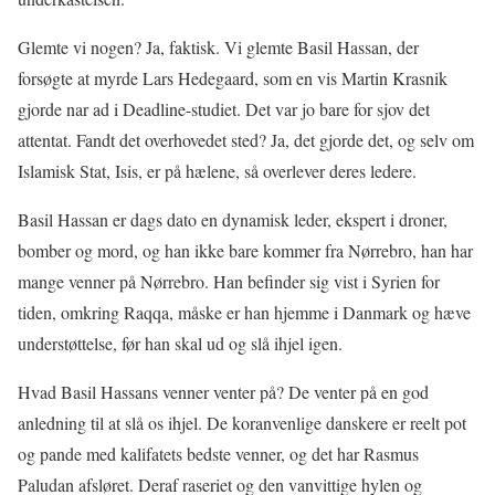
Glemte vi nogen? Ja, faktisk. Vi glemte Basil Hassan, der
forsøgte at myrde Lars Hedegaard, som en vis Martin Krasnik
gjorde nar ad i Deadline-studiet. Det var jo bare for sjov det
attentat. Fandt det overhovedet sted? Ja, det gjorde det, og selv om
Islamisk Stat, Isis, er på hælene, så overlever deres ledere.
Basil Hassan er dags dato en dynamisk leder, ekspert i droner,
bomber og mord, og han ikke bare kommer fra Nørrebro, han har
mange venner på Nørrebro. Han befinder sig vist i Syrien for
tiden, omkring Raqqa, måske er han hjemme i Danmark og hæve
understøttelse, før han skal ud og slå ihjel igen.
Hvad Basil Hassans venner venter på? De venter på en god
anledning til at slå os ihjel. De koranvenlige danskere er reelt pot
og pande med kalifatets bedste venner, og det har Rasmus
Paludan afsløret. Deraf raseriet og den vanvittige hylen og