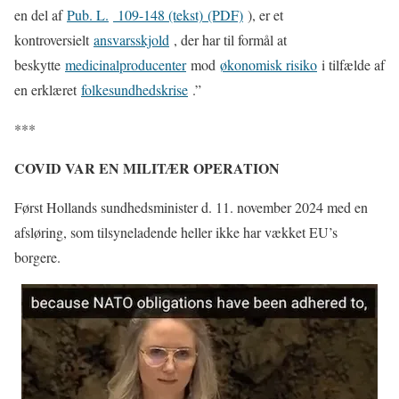
en del af
Pub. L.
109-148 (tekst)
(PDF)
), er et
kontroversielt
ansvarsskjold
, der har til formål at
beskytte
medicinalproducenter
mod
økonomisk risiko
i tilfælde af
en erklæret
folkesundhedskrise
.”
***
COVID VAR EN MILITÆR OPERATION
Først Hollands sundhedsminister d. 11. november 2024 med en
afsløring, som tilsyneladende heller ikke har vækket EU’s
borgere.