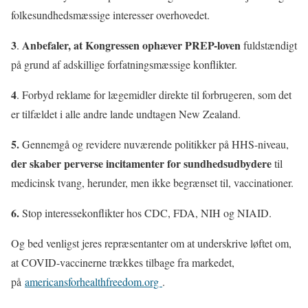
folkesundhedsmæssige interesser overhovedet.
3
Anbefaler, at Kongressen ophæver PREP-loven
.
fuldstændigt
på grund af adskillige forfatningsmæssige konflikter.
4
. Forbyd reklame for lægemidler direkte til forbrugeren, som det
er tilfældet i alle andre lande undtagen New Zealand.
5.
Gennemgå og revidere nuværende politikker på HHS-niveau,
der skaber perverse incitamenter for sundhedsudbydere
til
medicinsk tvang, herunder, men ikke begrænset til, vaccinationer.
6.
Stop interessekonflikter hos CDC, FDA, NIH og NIAID.
Og bed venligst jeres repræsentanter om at underskrive løftet om,
at COVID-vaccinerne trækkes tilbage fra markedet,
på
americansforhealthfreedom.org
.