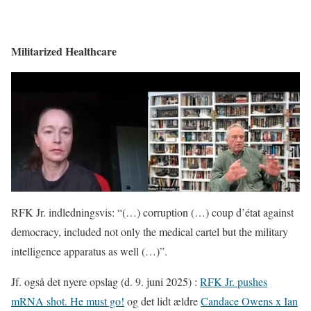
Militarized Healthcare
RFK Jr. indledningsvis: “(…) corruption (…) coup d’état against
democracy, included not only the medical cartel but the military
intelligence apparatus as well (…)”.
Jf. også det nyere opslag (d. 9. juni 2025) :
RFK Jr. pushes
mRNA shot. He must go!
og det lidt ældre
Candace Owens x Ian