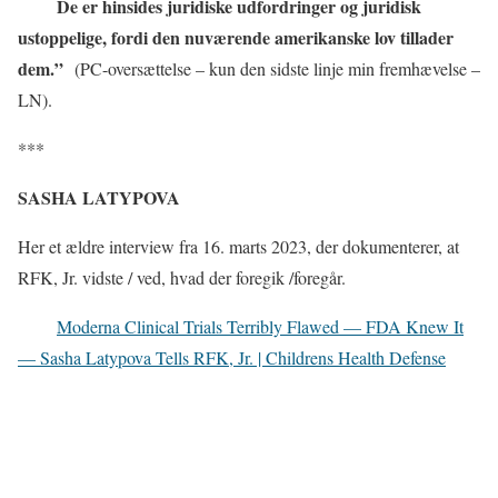
De er hinsides juridiske udfordringer og juridisk
ustoppelige, fordi den nuværende amerikanske lov tillader
dem.”
(PC-oversættelse – kun den sidste linje min fremhævelse –
LN).
***
SASHA LATYPOVA
Her et ældre interview fra 16. marts 2023, der dokumenterer, at
RFK, Jr. vidste / ved, hvad der foregik /foregår.
Moderna Clinical Trials Terribly Flawed — FDA Knew It
— Sasha Latypova Tells RFK, Jr. | Childrens Health Defense