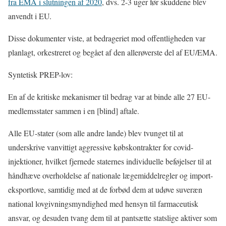
fra EMA i slutningen af 2020
, dvs. 2-3 uger før skuddene blev
anvendt i EU.
Disse dokumenter viste, at bedrageriet mod offentligheden var
planlagt, orkestreret og begået af den allerøverste del af EU/EMA.
Syntetisk PREP-lov:
En af de kritiske mekanismer til bedrag var at binde alle 27 EU-
medlemsstater sammen i en [blind] aftale.
Alle EU-stater (som alle andre lande) blev tvunget til at
underskrive vanvittigt aggressive købskontrakter for covid-
injektioner, hvilket fjernede staternes individuelle beføjelser til at
håndhæve overholdelse af nationale lægemiddelregler og import-
eksportlove, samtidig med at de forbød dem at udøve suveræn
national lovgivningsmyndighed med hensyn til farmaceutisk
ansvar, og desuden tvang dem til at pantsætte statslige aktiver som