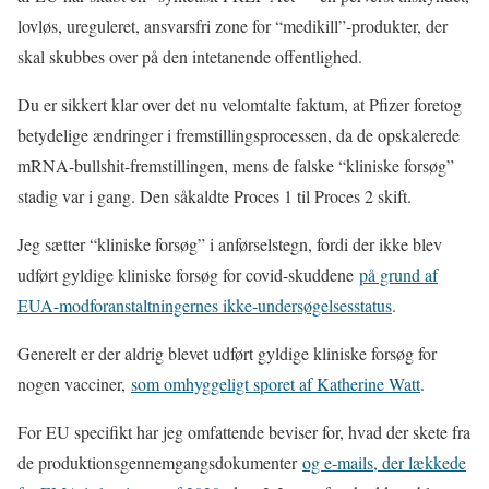
lovløs, ureguleret, ansvarsfri zone for “medikill”-produkter, der
skal skubbes over på den intetanende offentlighed.
Du er sikkert klar over det nu velomtalte faktum, at Pfizer foretog
betydelige ændringer i fremstillingsprocessen, da de opskalerede
mRNA-bullshit-fremstillingen, mens de falske “kliniske forsøg”
stadig var i gang. Den såkaldte Proces 1 til Proces 2 skift.
Jeg sætter “kliniske forsøg” i anførselstegn, fordi der ikke blev
udført gyldige kliniske forsøg for covid-skuddene
på grund af
EUA-modforanstaltningernes ikke-undersøgelsesstatus
.
Generelt er der aldrig blevet udført gyldige kliniske forsøg for
nogen vacciner,
som omhyggeligt sporet af Katherine Watt
.
For EU specifikt har jeg omfattende beviser for, hvad der skete fra
de produktionsgennemgangsdokumenter
og e-mails, der lækkede