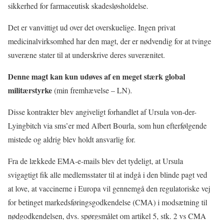
sikkerhed for farmaceutisk skadesløsholdelse.
Det er vanvittigt ud over det overskuelige. Ingen privat
medicinalvirksomhed har den magt, der er nødvendig for at tvinge
suveræne stater til at underskrive deres suverænitet.
Denne magt kan kun udøves af en meget stærk global
militærstyrke
(min fremhævelse – LN).
Disse kontrakter blev angiveligt forhandlet af Ursula von-der-
Lyingbitch via sms’er med Albert Bourla, som hun efterfølgende
mistede og aldrig blev holdt ansvarlig for.
Fra de lækkede EMA-e-mails blev det tydeligt, at Ursula
svigagtigt fik alle medlemsstater til at indgå i den blinde pagt ved
at love, at vaccinerne i Europa vil gennemgå den regulatoriske vej
for betinget markedsføringsgodkendelse (CMA) i modsætning til
nødgodkendelsen, dvs. spørgsmålet om artikel 5, stk. 2 vs CMA