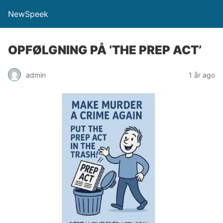
NewSpeek
OPFØLGNING PÅ ’THE PREP ACT’
admin
1 år ago