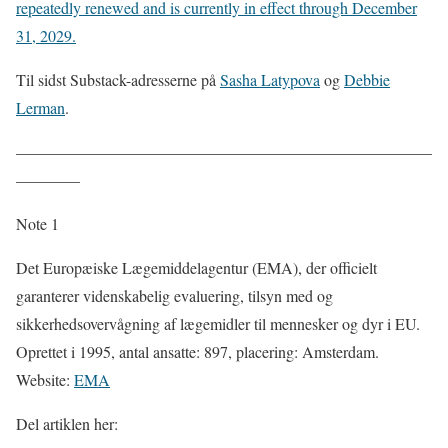
repeatedly renewed and is currently in effect through December
31, 2029.
Til sidst Substack-adresserne på
Sasha Latypova
og
Debbie
Lerman
.
——————————————————————————
————
Note 1
Det Europæiske Lægemiddelagentur (EMA), der officielt
garanterer videnskabelig evaluering, tilsyn med og
sikkerhedsovervågning af lægemidler til mennesker og dyr i EU.
Oprettet i 1995, antal ansatte: 897, placering: Amsterdam.
Website:
EMA
Del artiklen her: