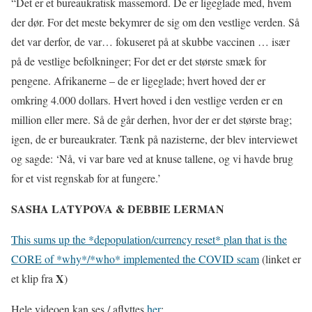
“Det er et bureaukratisk massemord. De er ligeglade med, hvem
der dør. For det meste bekymrer de sig om den vestlige verden. Så
det var derfor, de var… fokuseret på at skubbe vaccinen … især
på de vestlige befolkninger; For det er det største smæk for
pengene. Afrikanerne – de er ligeglade; hvert hoved der er
omkring 4.000 dollars. Hvert hoved i den vestlige verden er en
million eller mere. Så de går derhen, hvor der er det største brag;
igen, de er bureaukrater. Tænk på nazisterne, der blev interviewet
og sagde: ‘Nå, vi var bare ved at knuse tallene, og vi havde brug
for et vist regnskab for at fungere.’
SASHA LATYPOVA & DEBBIE LERMAN
This sums up the *depopulation/currency reset* plan that is the
CORE of *why*/*who* implemented the COVID scam
(linket er
X
et klip fra
)
Hele videoen kan ses / aflyttes
her
: