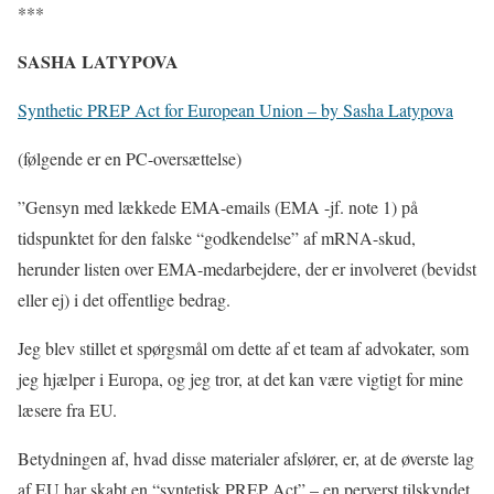
***
SASHA LATYPOVA
Synthetic PREP Act for European Union – by Sasha Latypova
(følgende er en PC-oversættelse)
”Gensyn med lækkede EMA-emails (EMA -jf. note 1) på
tidspunktet for den falske “godkendelse” af mRNA-skud,
herunder listen over EMA-medarbejdere, der er involveret (bevidst
eller ej) i det offentlige bedrag.
Jeg blev stillet et spørgsmål om dette af et team af advokater, som
jeg hjælper i Europa, og jeg tror, at det kan være vigtigt for mine
læsere fra EU.
Betydningen af, hvad disse materialer afslører, er, at de øverste lag
af EU har skabt en “syntetisk PREP Act” – en perverst tilskyndet,