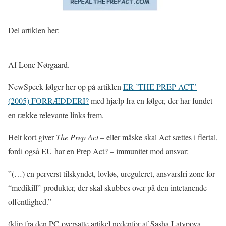
Del artiklen her:
Af Lone Nørgaard.
NewSpeek følger her op på artiklen
ER ’THE PREP ACT’
(2005) FORRÆDDERI?
med hjælp fra en følger, der har fundet
en række relevante links frem.
Helt kort giver
The Prep Act
– eller måske skal Act sættes i flertal,
fordi også EU har en Prep Act? – immunitet mod ansvar:
”(…) en perverst tilskyndet, lovløs, ureguleret, ansvarsfri zone for
“medikill”-produkter, der skal skubbes over på den intetanende
offentlighed.”
(klip fra den PC-oversatte artikel nedenfor af Sasha Latypova.