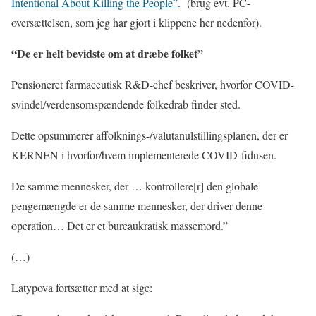
Intentional About Killing the People”
.
(brug evt. PC-
oversættelsen, som jeg har gjort i klippene her nedenfor).
“De er helt bevidste om at dræbe folket”
Pensioneret farmaceutisk R&D-chef beskriver, hvorfor COVID-
svindel/verdensomspændende folkedrab finder sted.
Dette opsummerer affolknings-/valutanulstillingsplanen, der er
KERNEN i hvorfor/hvem implementerede COVID-fidusen.
De samme mennesker, der … kontrollere[r] den globale
pengemængde er de samme mennesker, der driver denne
operation… Det er et bureaukratisk massemord.”
(…)
Latypova fortsætter med at sige: