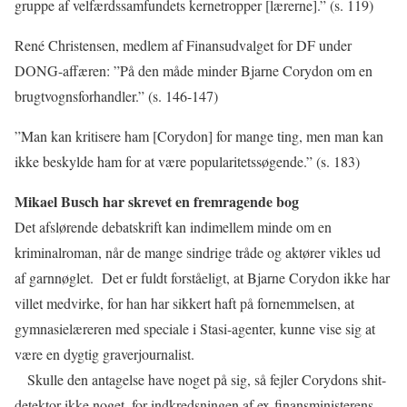
gruppe af velfærdssamfundets kernetropper [lærerne].” (s. 119)
René Christensen, medlem af Finansudvalget for DF under
DONG-affæren: ”På den måde minder Bjarne Corydon om en
brugtvognsforhandler.” (s. 146-147)
”Man kan kritisere ham [Corydon] for mange ting, men man kan
ikke beskylde ham for at være popularitetssøgende.” (s. 183)
Mikael Busch har skrevet en fremragende bog
Det afslørende debatskrift kan indimellem minde om en
kriminalroman, når de mange sindrige tråde og aktører vikles ud
af garnnøglet.
Det er fuldt forståeligt, at Bjarne Corydon ikke har
villet medvirke, for han har sikkert haft på fornemmelsen, at
gymnasielæreren med speciale i Stasi-agenter, kunne vise sig at
være en dygtig graverjournalist.
Skulle den antagelse have noget på sig, så fejler Corydons shit-
detektor ikke noget, for indkredsningen af ex-finansministerens