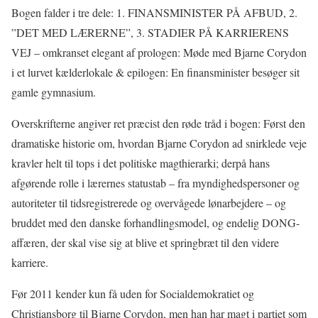
Bogen falder i tre dele: 1. FINANSMINISTER PÅ AFBUD, 2.
”DET MED LÆRERNE”, 3. STADIER PÅ KARRIERENS
VEJ – omkranset elegant af prologen: Møde med Bjarne Corydon
i et lurvet kælderlokale & epilogen: En finansminister besøger sit
gamle gymnasium.
Overskrifterne angiver ret præcist den røde tråd i bogen: Først den
dramatiske historie om, hvordan Bjarne Corydon ad snirklede veje
kravler helt til tops i det politiske magthierarki; derpå hans
afgørende rolle i lærernes statustab – fra myndighedspersoner og
autoriteter til tidsregistrerede og overvågede lønarbejdere – og
bruddet med den danske forhandlingsmodel, og endelig DONG-
affæren, der skal vise sig at blive et springbræt til den videre
karriere.
Før 2011 kender kun få uden for Socialdemokratiet og
Christiansborg til Bjarne Corydon, men han har magt i partiet som