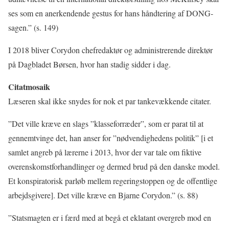
ses som en anerkendende gestus for hans håndtering af DONG-
sagen.” (s. 149)
I 2018 bliver Corydon chefredaktør og administrerende direktør
på Dagbladet Børsen, hvor han stadig sidder i dag.
Citatmosaik
Læseren skal ikke snydes for nok et par tankevækkende citater.
”Det ville kræve en slags ”klasseforræder”, som er parat til at
gennemtvinge det, han anser for ”nødvendighedens politik” [i et
samlet angreb på lærerne i 2013, hvor der var tale om fiktive
overenskomstforhandlinger og dermed brud på den danske model.
Et konspiratorisk parløb mellem regeringstoppen og de offentlige
arbejdsgivere]. Det ville kræve en Bjarne Corydon.” (s. 88)
”Statsmagten er i færd med at begå et eklatant overgreb mod en