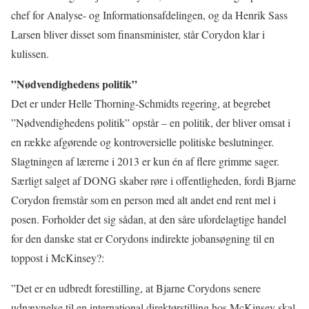
chef for Analyse- og Informationsafdelingen, og da Henrik Sass
Larsen bliver disset som finansminister, står Corydon klar i
kulissen.
”Nødvendighedens politik”
Det er under Helle Thorning-Schmidts regering, at begrebet
”Nødvendighedens politik” opstår – en politik, der bliver omsat i
en række afgørende og kontroversielle politiske beslutninger.
Slagtningen af lærerne i 2013 er kun én af flere grimme sager.
Særligt salget af DONG skaber røre i offentligheden, fordi Bjarne
Corydon fremstår som en person med alt andet end rent mel i
posen. Forholder det sig sådan, at den såre ufordelagtige handel
for den danske stat er Corydons indirekte jobansøgning til en
toppost i McKinsey?:
”Det er en udbredt forestilling, at Bjarne Corydons senere
udnævnelse til en international direktørstilling hos McKinsey skal