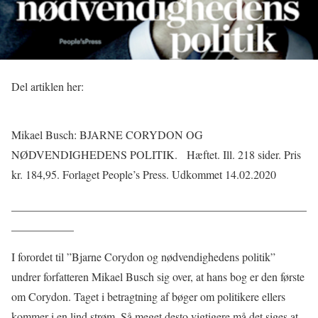
Del artiklen her:
Mikael Busch: BJARNE CORYDON OG
NØDVENDIGHEDENS POLITIK.
Hæftet. Ill. 218 sider. Pris
kr. 184,95. Forlaget People’s Press. Udkommet 14.02.2020
____________________________________________________
___________
I forordet til ”Bjarne Corydon og nødvendighedens politik”
undrer forfatteren Mikael Busch sig over, at hans bog er den første
om Corydon. Taget i betragtning af bøger om politikere ellers
kommer i en lind strøm. Så meget desto vigtigere må det siges at