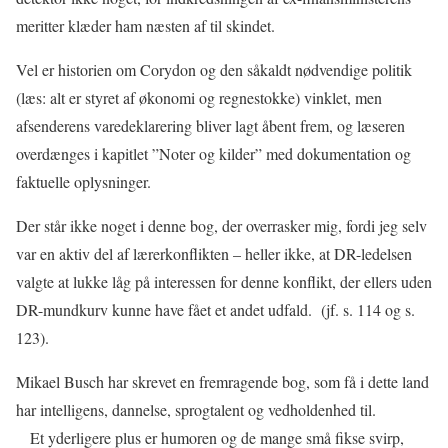
meritter klæder ham næsten af til skindet.
Vel er historien om Corydon og den såkaldt nødvendige politik
(læs: alt er styret af økonomi og regnestokke) vinklet, men
afsenderens varedeklarering bliver lagt åbent frem, og læseren
overdænges i kapitlet ”Noter og kilder” med dokumentation og
faktuelle oplysninger.
Der står ikke noget i denne bog, der overrasker mig, fordi jeg selv
var en aktiv del af lærerkonflikten – heller ikke, at DR-ledelsen
valgte at lukke låg på interessen for denne konflikt, der ellers uden
DR-mundkurv kunne have fået et andet udfald.
(jf. s. 114 og s.
123).
Mikael Busch har skrevet en fremragende bog, som få i dette land
har intelligens, dannelse, sprogtalent og vedholdenhed til.
Et yderligere plus er humoren og de mange små fikse svirp,