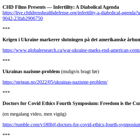
CHD Films Presents — Infertility: A Diabolical Agenda
https://live.childrenshealthdefense.org/infertility-a-diabolic
9042-23fab2906750
***
Krigen i Ukraine markerer slutningen på det amerikanske århun
https://www.globalresearch.ca/war-ukraine-marks-end-american-cen
***
Ukrainas nazisme-problem
(muligvis bragt før)
https://steigan.no/2022/05/ukrainas-nazisme-problem/
***
Doctors for Covid Ethics Fourth Symposium: Freedom is the Cu
(en megalang video, men vigtig)
https://rumble.com/v180hjf-doctors-for-covid-ethics-fourth-symposiu
***