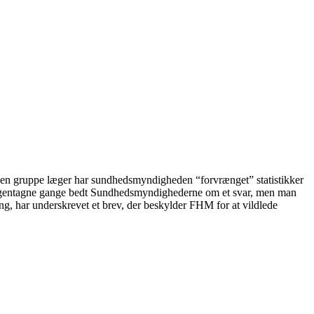
n gruppe læger har sundhedsmyndigheden “forvrænget” statistikker
har gentagne gange bedt Sundhedsmyndighederne om et svar, men man
g, har underskrevet et brev, der beskylder FHM for at vildlede