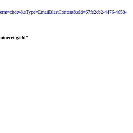
tm_term=chdtv&eType=EmailBlastContent&eId=67fe2cb2-4476-4658-
omineret gæld”