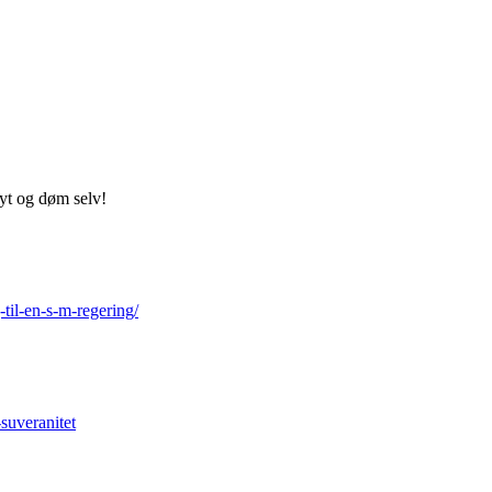
 lyt og døm selv!
til-en-s-m-regering/
suveranitet