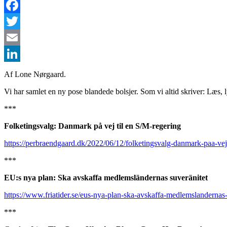
Facebook
Twitter
Email
LinkedIn
Af Lone Nørgaard.
Vi har samlet en ny pose blandede bolsjer. Som vi altid skriver: Læs,
***
Folketingsvalg: Danmark på vej til en S/M-regering
https://perbraendgaard.dk/2022/06/12/folketingsvalg-danmark-paa-vej-
***
EU:s nya plan: Ska avskaffa medlemsländernas suveränitet
https://www.friatider.se/eus-nya-plan-ska-avskaffa-medlemslandernas-
***