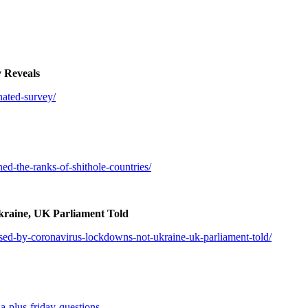
 Reveals
nated-survey/
ed-the-ranks-of-shithole-countries/
kraine, UK Parliament Told
aused-by-coronavirus-lockdowns-not-ukraine-uk-parliament-told/
la-plus-friday-questions