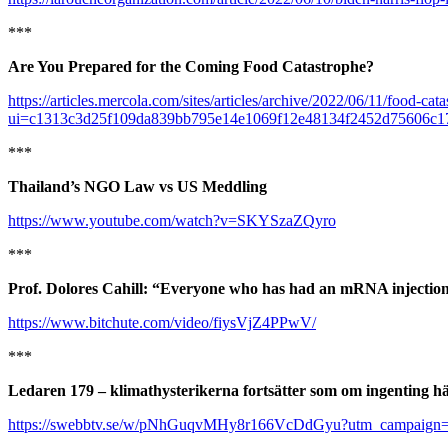
***
Are You Prepared for the Coming Food Catastrophe?
https://articles.mercola.com/sites/articles/archive/2022/06/11/food-cat
ui=c1313c3d25f109da839bb795e14e1069f12e48134f2452d75606c
***
Thailand’s NGO Law vs US Meddling
https://www.youtube.com/watch?v=SKYSzaZQyro
***
Prof. Dolores Cahill: “Everyone who has had an mRNA injection 
https://www.bitchute.com/video/fiysVjZ4PPwV/
***
Ledaren 179 – klimathysterikerna fortsätter som om ingenting h
https://swebbtv.se/w/pNhGuqvMHy8r166VcDdGyu?utm_campaign=