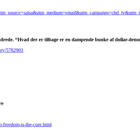
al-agenda?utm_source=salsa&utm_medium=email&utm_campaign=chd_tv&u
drede. “Hvad der er tilbage er en dampende bunke af dollar-den
tury/5782901
re
m-freedom-is-the-cure.html