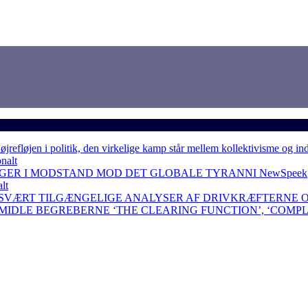
løjen i politik, den virkelige kamp står mellem kollektivisme og in
nalt
NGER I MODSTAND MOD DET GLOBALE TYRANNI
NewSpeek
lt
 SVÆRT TILGÆNGELIGE ANALYSER AF DRIVKRÆFTERNE 
RMIDLE BEGREBERNE ‘THE CLEARING FUNCTION’, ‘COMP