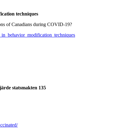
cation techniques
ctions of Canadians during COVID-19?
in_behavior_modification_techniques
järde statsmakten 135
accinated/