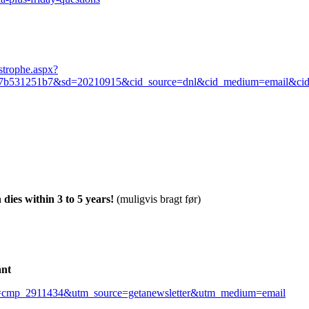
astrophe.aspx?
17b531251b7&sd=20210915&cid_source=dnl&cid_medium=email&c
dies within 3 to 5 years!
(muligvis bragt før)
änt
cmp_2911434&utm_source=getanewsletter&utm_medium=email