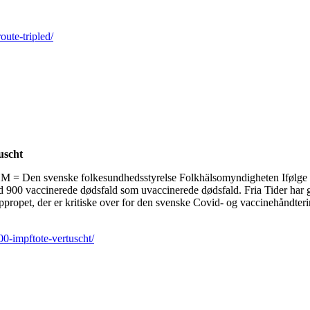
oute-tripled/
uscht
 = Den svenske folkesundhedsstyrelse Folkhälsomyndigheten Ifølge e
e end 900 vaccinerede dødsfald som uvaccinerede dødsfald. Fria Tider 
propet, der er kritiske over for den svenske Covid- og vaccinehåndterin
0-impftote-vertuscht/