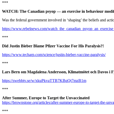
***
WATCH: The Canadian psyop — an exercise in behaviour modifi
Was the federal government involved in ‘shaping’ the beliefs and a
https://www.rebelnews.com/watch_the_canadian_psyop_an_exercise_
***
Did Justin Bieber Blame Pfizer Vaccine For His Paralysis?!
https://www.techarp.com/science/justin-bieber-vaccine-paralysis/
***
Lars Bern om Magdalena Andersson, Klimatmötet och Davos i F
https://swebbtv.se/w/xkuPkvaTTB7KBqQt7mzB1m
***
After Summer, Europe to Target the Unvaccinated
https://brownstone.org/articles/after-summer-europe-to-target-the-unv
***