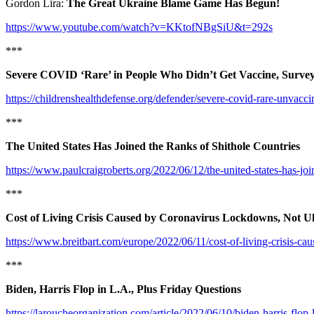
Gordon Lira:
The Great Ukraine Blame Game Has Begun!
https://www.youtube.com/watch?v=KKtofNBgSiU&t=292s
***
Severe COVID ‘Rare’ in People Who Didn’t Get Vaccine, Survey
https://childrenshealthdefense.org/defender/severe-covid-rare-unvacci
***
The United States Has Joined the Ranks of Shithole Countries
https://www.paulcraigroberts.org/2022/06/12/the-united-states-has-join
***
Cost of Living Crisis Caused by Coronavirus Lockdowns, Not U
https://www.breitbart.com/europe/2022/06/11/cost-of-living-crisis-c
***
Biden, Harris Flop in L.A., Plus Friday Questions
https://laroucheorganization.com/article/2022/06/10/biden-harris-flop-