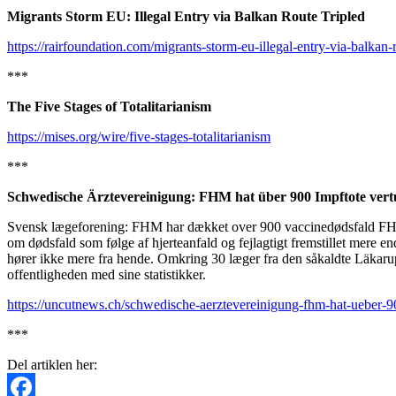
Migrants Storm EU: Illegal Entry via Balkan Route Tripled
https://rairfoundation.com/migrants-storm-eu-illegal-entry-via-balkan-r
***
The Five Stages of Totalitarianism
https://mises.org/wire/five-stages-totalitarianism
***
Schwedische Ärztevereinigung: FHM hat über 900 Impftote vert
Svensk lægeforening: FHM har dækket over 900 vaccinedødsfald FHM
om dødsfald som følge af hjerteanfald og fejlagtigt fremstillet mer
hører ikke mere fra hende. Omkring 30 læger fra den såkaldte Läkarup
offentligheden med sine statistikker.
https://uncutnews.ch/schwedische-aerztevereinigung-fhm-hat-ueber-90
***
Del artiklen her: