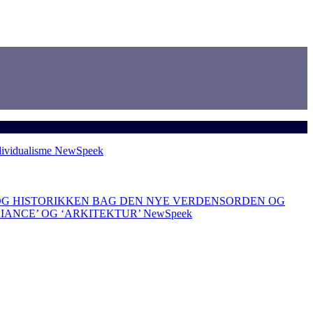
dividualisme
NewSpeek
OG HISTORIKKEN BAG DEN NYE VERDENSORDEN OG
LIANCE’ OG ‘ARKITEKTUR’
NewSpeek