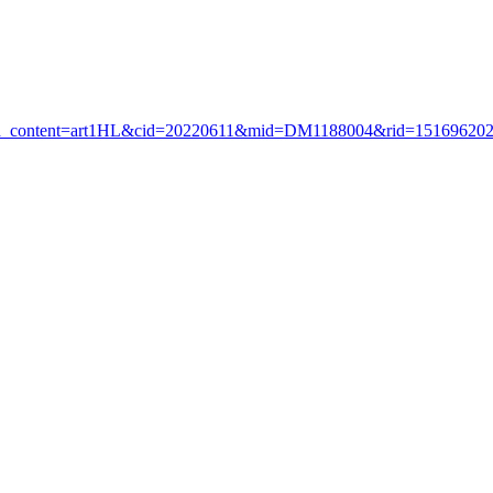
id_content=art1HL&cid=20220611&mid=DM1188004&rid=15169620