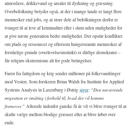
atmosfære, drikkevand og arealer til dyrkning og græsning.
Overbefolkning betyder også, at der i mange lande er langt flere
mennesker end jobs, og at store dele af befolkningen derfor er
tvunget til at leve af kriminalitet eller i slum uden muligheder for
at give næste generation bedre muligheder. Der opstår konflikter
om plads og ressourcer og eftersom hungersramte mennesker af
forståelige grunde (overlevelsesinstinkt) er dårlige demokrater –
får religiøs ekstremisme alt for gode betingelser.
Faren fra fattigdom og krig sender millioner på folkevandringer
mod Vesten. Som forskeren Brian Walsh fra Institute for Applied
Systems Analysis in Laxenburg i Østrig
siger
:
“Den nuværende
migration er småting i forhold til, hvad der vil komme
fremover.”
Allerede indenfor ganske få år vil vi blive tvunget til at
skulle vælge mellem blodige grænser eller at blive løbet over
ende.