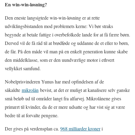
En win-win-løsning?
Den eneste langsigtede win-win-løsning er at rette
udviklingsbistanden mod problemets kerne: Vi bør straks
begynde at betale fattige i overbefolkede lande for at få færre børn.
Derved vil de få råd til at brødføde og uddanne de et eller to børn,
de får. På den måde vil man på en enkelt generation kunne skabe
den middelklasse, som er den uundværlige motor i ethvert
vellykket samfund.
Nobelprisvinderen Yunus har med opfindelsen af de
såkaldte
mikrolån
bevist, at det er muligt at kanalisere selv ganske
små beløb ud til områder langt fra alfarvej. Mikrolånene gives
primært til kvinder, da de er mere udsatte og har vist sig at være
bedre til at forvalte pengene.
Der gives på verdensplan ca.
968 milliarder kroner
i