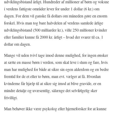
udviklingsbistand årligt. Hundreder af millioner af børn og voksne
i verdens fattigste områder lever for under 1 dollar (6 kr.) om
dagen. For dem vil ganske få dollars om måneden gøre en enorm
forskel. Hvis man tog bare halvdelen af verdens samlede årlige
udviklingsbistand (500 milliarder kr.), ville 250 millioner kvinder
eller familier kunne få 2000 kr. årligt – hvad der svarer til ca. 1
dollar om dagen.
Mange vil uden tvivl tage imod denne mulighed, for ingen ønsker
at sætte en masse børn i verden, som skal leve i slum og fare, hvis
man har mulighed for både at sikre sin egen alderdom og en bedre
fremtid for de et eller to børn, man evt. vælger at få. Hvordan
kvinderne får hjælp til at sikre sig imod at blive gravide, er en
mindre detalje og uvæsentlig, sålænge det selvfølgelig sker
frivilligt.
Man behøver ikke være psykolog eller hjerneforsker for at kunne