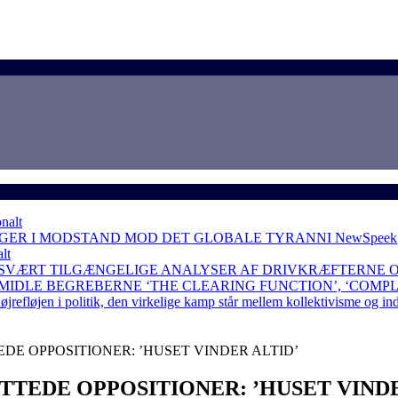
nalt
NGER I MODSTAND MOD DET GLOBALE TYRANNI
NewSpeek
lt
 SVÆRT TILGÆNGELIGE ANALYSER AF DRIVKRÆFTERNE 
RMIDLE BEGREBERNE ‘THE CLEARING FUNCTION’, ‘COMP
løjen i politik, den virkelige kamp står mellem kollektivisme og in
E OPPOSITIONER: ’HUSET VINDER ALTID’
TEDE OPPOSITIONER: ’HUSET VINDE