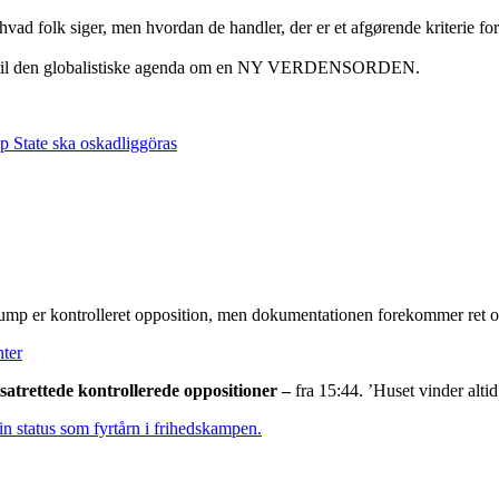
hvad folk siger, men hvordan de handler, der er et afgørende kriterie 
orhold til den globalistiske agenda om en NY VERDENSORDEN.
p State ska oskadliggöras
Trump er kontrolleret opposition, men dokumentationen forekommer ret 
nter
atrettede kontrollerede oppositioner –
fra 15:44. ’Huset vinder altid
sin status som fyrtårn i frihedskampen
.