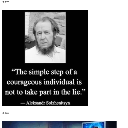
***
***