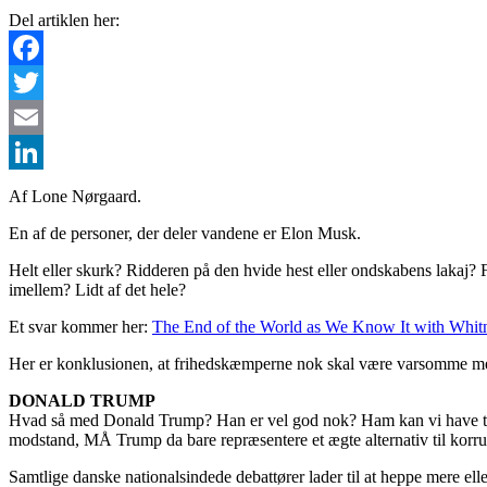
Del artiklen her:
Facebook
Twitter
Email
LinkedIn
Af Lone Nørgaard.
En af de personer, der deler vandene er Elon Musk.
Helt eller skurk? Ridderen på den hvide hest eller ondskabens lakaj? F
imellem? Lidt af det hele?
Et svar kommer her:
The End of the World as We Know It with Whi
Her er konklusionen, at frihedskæmperne nok skal være varsomme me
DONALD TRUMP
Hvad så med Donald Trump? Han er vel god nok? Ham kan vi have tillid 
modstand, MÅ Trump da bare repræsentere et ægte alternativ til korru
Samtlige danske nationalsindede debattører lader til at heppe mere 