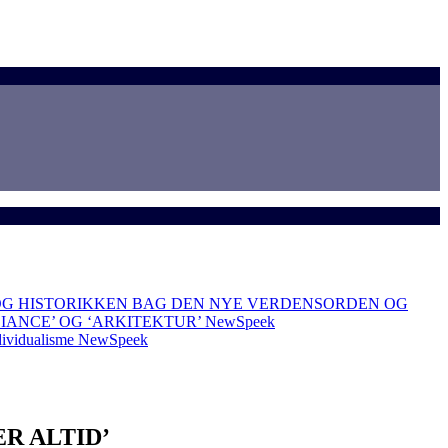
OG HISTORIKKEN BAG DEN NYE VERDENSORDEN OG
LIANCE’ OG ‘ARKITEKTUR’
NewSpeek
dividualisme
NewSpeek
R ALTID’