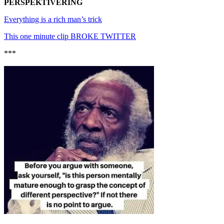
PERSPEKTIVERING
Everything is a rich man’s trick
This one minute clip BROKE TWITTER
***