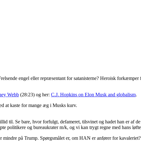
relsende engel eller repræsentant for satanisterne? Heroisk forkæmper fo
tney Webb
(28:23) og her:
C.J. Hopkins on Elon Musk and globalism
.
d at kaste for mange æg i Musks kurv.
til. Se bare, hvor forfulgt, defameret, tilsvinet og hadet han er af de
pte politikere og bureaukrater m/k, og vi kan trygt regne med hans løf
eller mindre på Trump. Spørgsmålet er, om HAN
er anfører for kavaleriet?