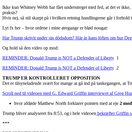
Ikke kun Whitney Webb har fået understreget med fed, at det er ikke, 
praksis?
Hvis nej, så stil skarpt på i hvilken retning handlingerne går i f
Lyt fx her – hvor ordene i mine øregange er blød nougat:
Har Trump skrivit under sin dödsdom? Här är hans löften om hur Dee
Og hold så den video op mod:
REMINDER: Donald Trump is NOT a Defender of Liberty
1
REMINDER: Donald Trump is NOT a Defender of Liberty
2
TRUMP ER KONTROLLERET OPPOSITION
Det er tilsyneladende svært for mange at gå ind på tankegangen, at 
Scroll ned til videoen med G. Edward Griffin interviewet af Greg Hu
hvor afdøde Matthew North forklarer pointen med at eje
2 mods
Trump bliver analyseret fra 8:53, og i hele videoen
bekræfter Griffin 
***