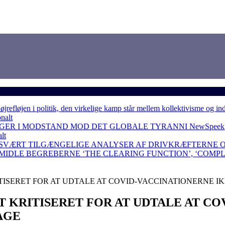
løjen i politik, den virkelige kamp står mellem kollektivisme og in
nalt
NGER I MODSTAND MOD DET GLOBALE TYRANNI
NewSpeek
lt
 SVÆRT TILGÆNGELIGE ANALYSER AF DRIVKRÆFTERNE 
RMIDLE BEGREBERNE ‘THE CLEARING FUNCTION’, ‘COMP
TISERET FOR AT UDTALE AT COVID-VACCINATIONERNE IK
T KRITISERET FOR AT UDTALE AT CO
AGE