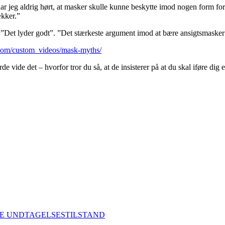
ar jeg aldrig hørt, at masker skulle kunne beskytte imod nogen form f
ækker.”
: ”Det lyder godt”. ”Det stærkeste argument imod at bære ansigtsmasker
.com/custom_videos/mask-myths/
 vide det – hvorfor tror du så, at de insisterer på at du skal iføre dig
E UNDTAGELSESTILSTAND