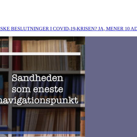
E BESLUTNINGER I COVID-19-KRISEN? JA, MENER 10 A