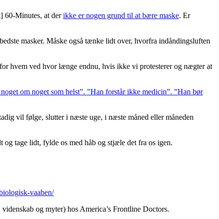
t] 60-Minutes, at der
ikke er nogen grund til at bære maske
. Er
de bedste masker. Måske også tænke lidt over, hvorfra indåndingsluften
– for hvem ved hvor længe endnu, hvis ikke vi protesterer og nægter at
noget om noget som helst”. ”Han forstår ikke medicin”. ”Han bør
adig vil følge, slutter i næste uge, i næste måned eller måneden
t og tage lidt, fylde os med håb og stjæle det fra os igen.
-biologisk-vaaben/
 videnskab og myter) hos America’s Frontline Doctors.