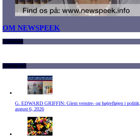
OM NEWSPEEK
Facebook
Seneste nyt
G. EDWARD GRIFFIN: Glem venstre- og højrefløjen i politik, 
august 6, 2026