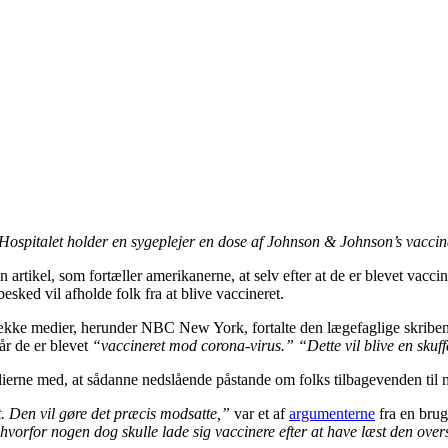
rp Hospitalet holder en sygeplejer en dose af Johnson & Johnson’s
artikel, som fortæller amerikanerne, at selv efter at de er blevet vacci
esked vil afholde folk fra at blive vaccineret.
række medier, herunder NBC New York, fortalte den lægefaglige skriben
år de er blevet
“vaccineret mod corona-virus.” “Dette vil blive en skuff
rne med, at sådanne nedslående påstande om folks tilbagevenden til nor
et. Den vil gøre det præcis modsatte,”
var et af
argumenterne
fra en brug
hvorfor nogen dog skulle lade sig vaccinere efter at have læst den over