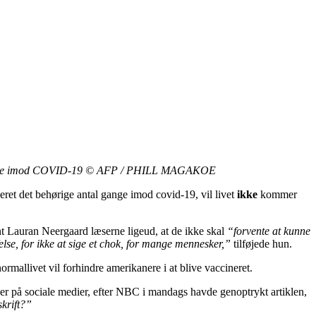
 vaccine imod COVID-19 © AFP / PHILL MAGAKOE
neret det behørige antal gange imod covid-19, vil livet
ikke
kommer
t Lauran Neergaard læserne ligeud, at de ikke skal
“forvente at kunne
else, for ikke at sige et chok, for mange mennesker,”
tilføjede hun.
mallivet vil forhindre amerikanere i at blive vaccineret.
er på sociale medier, efter NBC i mandags havde genoptrykt artiklen,
skrift?”