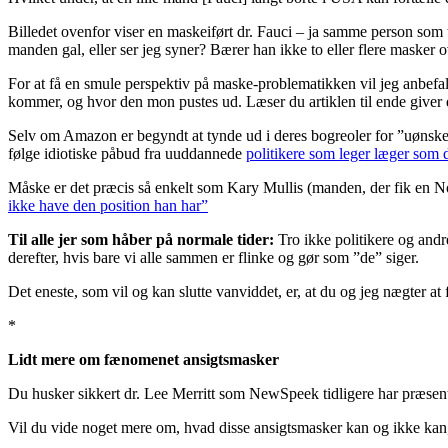
Billedet ovenfor viser en maskeiført dr. Fauci – ja samme person som 
manden gal, eller ser jeg syner? Bærer han ikke to eller flere masker
For at få en smule perspektiv på maske-problematikken vil jeg anbefale
kommer, og hvor den mon pustes ud. Læser du artiklen til ende giver d
Selv om Amazon er begyndt at tynde ud i deres bogreoler for ”uønsket”,
følge idiotiske påbud fra uuddannede
politikere som leger læger som 
Måske er det præcis så enkelt som Kary Mullis (manden, der fik en No
ikke have den position han har”
Til alle jer som håber på normale tider:
Tro ikke politikere og andr
derefter, hvis bare vi alle sammen er flinke og gør som ”de” siger.
Det eneste, som vil og kan slutte vanviddet, er, at du og jeg nægter at 
*
Lidt mere om fænomenet ansigtsmasker
Du husker sikkert dr. Lee Merritt som NewSpeek tidligere har præsen
Vil du vide noget mere om, hvad disse ansigtsmasker kan og ikke kan