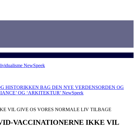
dividualisme
NewSpeek
OG HISTORIKKEN BAG DEN NYE VERDENSORDEN OG
LIANCE’ OG ‘ARKITEKTUR’
NewSpeek
KE VIL GIVE OS VORES NORMALE LIV TILBAGE
VID-VACCINATIONERNE IKKE VIL