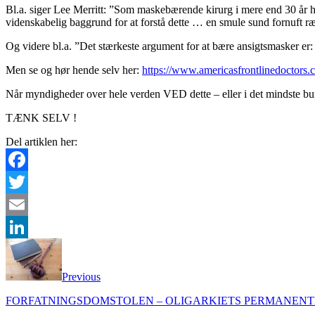
Bl.a. siger Lee Merritt: ”Som maskebærende kirurg i mere end 30 år h
videnskabelig baggrund for at forstå dette … en smule sund fornuft r
Og videre bl.a. ”Det stærkeste argument for at bære ansigtsmasker er
Men se og hør hende selv her:
https://www.americasfrontlinedoctors
Når myndigheder over hele verden VED dette – eller i det mindste burde
TÆNK SELV !
Del artiklen her:
Facebook
Twitter
Email
LinkedIn
Previous
FORFATNINGSDOMSTOLEN – OLIGARKIETS PERMANENT