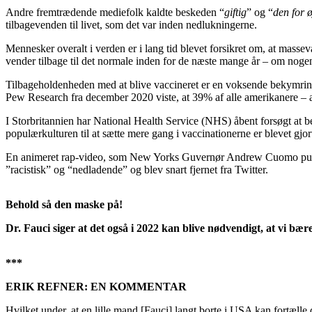
Andre fremtrædende mediefolk kaldte beskeden “
giftig
” og “
den for 
tilbagevenden til livet, som det var inden nedlukningerne.
Mennesker overalt i verden er i lang tid blevet forsikret om, at massev
vender tilbage til det normale inden for de næste mange år – om noge
Tilbageholdenheden med at blive vaccineret er en voksende bekymring
Pew Research fra december 2020 viste, at 39% af alle amerikanere – a
I Storbritannien har National Health Service (NHS) åbent forsøgt at be
populærkulturen til at sætte mere gang i vaccinationerne er blevet gjo
En animeret rap-video, som New Yorks Guvernør Andrew Cuomo publice
”racistisk” og “nedladende” og blev snart fjernet fra Twitter.
Behold så den maske på!
Dr. Fauci siger at det også i
2022
kan blive nødvendigt, at vi bær
***
ERIK REFNER: EN KOMMENTAR
Hvilket under, at en lille mand [Fauci] langt borte i USA kan fortælle d