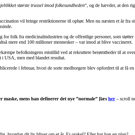
øjeblikket største trussel imod folkesundheden
“, og de hævder, at den rig
accination vil bringe restriktionerne til ophør. Men nu næsten et år fra
nsinde.
 for folk fra medicinalindustrien og de offentlige personer, som støt
ltså mere end 100 millioner mennesker – var imod at blive vaccineret.
kæmpe befolkningens mistillid ved at rekruttere berømtheder til at overt
rt i USA, men med blandet resultat.
rede i februar, hvori de sorte medborgere blev opfordret til at få en
er maske, mens han definerer det nye ”normale” [læs
her
– scroll n
ig, hvordan dit liv bliver om et år. Er orakel? Eller har han en plan?