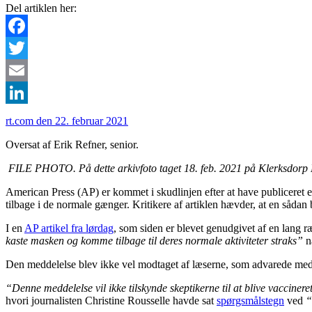
Del artiklen her:
Facebook
Twitter
Email
LinkedIn
rt.com den 22. februar 2021
Oversat af Erik Refner, senior.
FILE PHOTO. På dette arkivfoto taget 18. feb. 2021 på Klerksdo
American Press (AP) er kommet i skudlinjen efter at have publiceret en 
tilbage i de normale gænger. Kritikere af artiklen hævder, at en sådan b
I en
AP artikel fra lørdag
, som siden er blevet genudgivet af en lang 
kaste masken og komme tilbage til deres normale aktiviteter straks”
n
Den meddelelse blev ikke vel modtaget af læserne, som advarede medie
“Denne meddelelse vil ikke tilskynde skeptikerne til at blive vacciner
hvori journalisten Christine Rousselle havde sat
spørgsmålstegn
ved
“