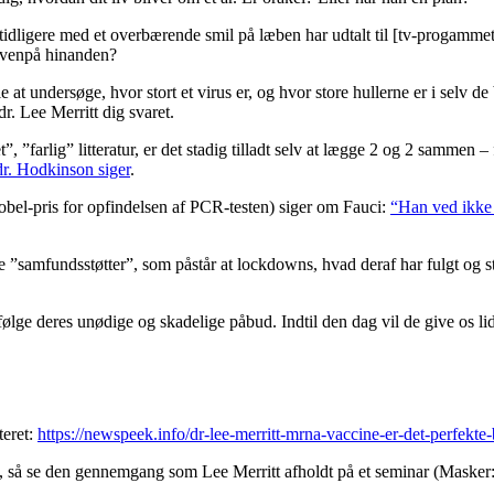
tidligere med et overbærende smil på læben har udtalt til [tv-progamme
 ovenpå hinanden?
 at undersøge, hvor stort et virus er, og hvor store hullerne er i selv 
r. Lee Merritt dig svaret.
 ”farlig” litteratur, er det stadig tilladt selv at lægge 2 og 2 sammen 
dr. Hodkinson siger
.
bel-pris for opfindelsen af PCR-testen) siger om Fauci:
“Han ved ikke 
e ”samfundsstøtter”, som påstår at lockdowns, hvad deraf har fulgt og st
følge deres unødige og skadelige påbud. Indtil den dag vil de give os lid
teret:
https://newspeek.info/dr-lee-merritt-mrna-vaccine-er-det-perfekte
, så se den gennemgang som Lee Merritt afholdt på et seminar (Masker: