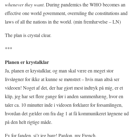
whenever they want
. During pandemics the WHO becomes an
effective one world government, overruling the constitutions and
laws of all the nations in the world. (min fremhævelse – LN)
The plan is crystal clear.
***
Planen er krystalklar
Ja, planen er krystalklar, og man skal være en meget stor
livsløgner for ikke at kunne se mønstret – hvis man altså ser
videoen! Noget af det, der har gjort mest indtryk på mig, er et
klip, jeg har set flere gange før i anden sammenhæng, hvor en
taler ca. 10 minutter inde i videoen forklarer for forsamlingen,
hvordan det gælder om fra dag 1 at få kommunikeret løgnene ud
på den helt rigtige måde.
Fy for fanden, si’r jeg bare! Pardon, my French.