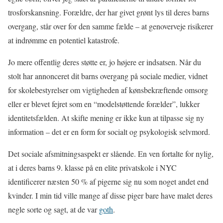
trosforskansning. Forældre, der har givet grønt lys til deres barns
overgang, står over for den samme fælde – at genoverveje risikerer
at indrømme en potentiel katastrofe.
Jo mere offentlig deres støtte er, jo højere er indsatsen. Når du
stolt har annonceret dit barns overgang på sociale medier, vidnet
for skolebestyrelser om vigtigheden af kønsbekræftende omsorg
eller er blevet fejret som en “modelstøttende forælder”, lukker
identitetsfælden. At skifte mening er ikke kun at tilpasse sig ny
information – det er en form for socialt og psykologisk selvmord.
Det sociale afsmitningsaspekt er slående. En ven fortalte for nylig,
at i deres barns 9. klasse på en elite privatskole i NYC
identificerer næsten 50 % af pigerne sig nu som noget andet end
kvinder. I min tid ville mange af disse piger bare have malet deres
negle sorte og sagt, at de var
goth
.