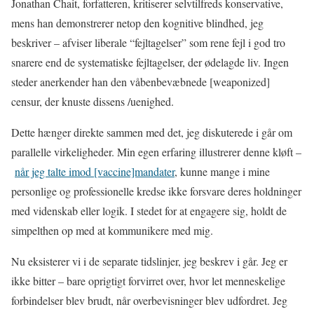
Jonathan Chait, forfatteren, kritiserer selvtilfreds konservative,
mens han demonstrerer netop den kognitive blindhed, jeg
beskriver – afviser liberale “fejltagelser” som rene fejl i god tro
snarere end de systematiske fejltagelser, der ødelagde liv. Ingen
steder anerkender han den våbenbevæbnede [weaponized]
censur, der knuste dissens /uenighed.
Dette hænger direkte sammen med det, jeg diskuterede i går om
parallelle virkeligheder. Min egen erfaring illustrerer denne kløft –
når jeg talte imod [vaccine]mandater
, kunne mange i mine
personlige og professionelle kredse ikke forsvare deres holdninger
med videnskab eller logik. I stedet for at engagere sig, holdt de
simpelthen op med at kommunikere med mig.
Nu eksisterer vi i de separate tidslinjer, jeg beskrev i går. Jeg er
ikke bitter – bare oprigtigt forvirret over, hvor let menneskelige
forbindelser blev brudt, når overbevisninger blev udfordret. Jeg