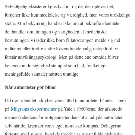
Selvfølgelig eksisterer kønsdysfori, og de, der oplever det,
fortjener ikke kun medfølelse og værdighed, men vores urokkelige
støtte. Min bekymring handler ikke om at bekræfte identiteter –
det handler om timingen og varigheden af medicinske
beslutninger. Vi lader ikke børn få tatoveringer, melde sig ind i
militæret eller træffe andre livsændrende valg, netop fordi vi
forstår udviklingspsykologi. Men på dette ene område bliver
betænksom forsigtighed stemplet som had, hvilket gør
meningsfulde samtaler næsten umulige.
Når autoriteter gør blind
Ud over identitet uddyber vores tillid til autoriteter båndet – tænk
på
Milgrams eksperimenter
på Yale i 1960’erne, der afslørede
menneskehedens foruroligende tendens til at adlyde autoriteter,
selv når det krænker vores eget moralske kompas. Deltagerne
fortsatte med at give, hvad de troede var smertefulde elektriske