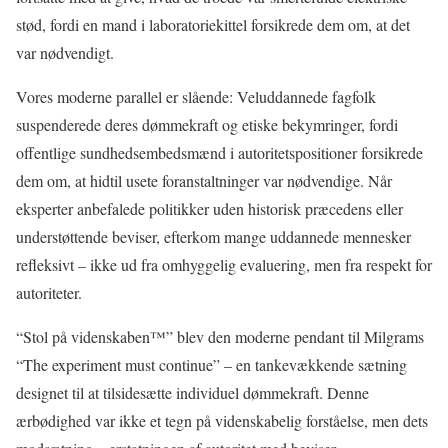
stød, fordi en mand i laboratoriekittel forsikrede dem om, at det
var nødvendigt.
Vores moderne parallel er slående: Veluddannede fagfolk
suspenderede deres dømmekraft og etiske bekymringer, fordi
offentlige sundhedsembedsmænd i autoritetspositioner forsikrede
dem om, at hidtil usete foranstaltninger var nødvendige. Når
eksperter anbefalede politikker uden historisk præcedens eller
understøttende beviser, efterkom mange uddannede mennesker
refleksivt – ikke ud fra omhyggelig evaluering, men fra respekt for
autoriteter.
“Stol på videnskaben™” blev den moderne pendant til Milgrams
“The experiment must continue” – en tankevækkende sætning
designet til at tilsidesætte individuel dømmekraft. Denne
ærbødighed var ikke et tegn på videnskabelig forståelse, men dets