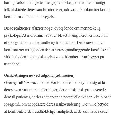
har tilgivelse i mit hjerte, men jeg vil ikke glemme, hvor hurtigt
folk afslørede deres sande prioriteter, når social konformitet kom i
konflikt med åben undersøgelse.
Disse reaktioner afslører noget dybtgående om menneskelig
psykologi: At indrømme, at vi er blevet manipuleret, er ikke kun
et spørgsmål om at behandle ny information. Det kræver, at vi
konfronterer muligheden for, at vores grundlæggende forståelse af
virkeligheden – og måske selve vores identitet – var bygget på
usandhed.
Omkostningerne ved adgang [admission]
Overvej mRNA-vaccinerne. For forældre, der skyndte sig at få
deres børn vaccineret, eller læger, der entusiastisk promoverede
dem til patienter, er det at anerkende potentielle skader ikke blot et
spørgsmål om at opdatere deres risikovurdering. Det ville betyde
at konfrontere den uudholdelige mulighed, at de kan have skadet