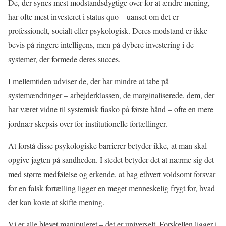
De, der synes mest modstandsdygtige over for at ændre mening,
har ofte mest investeret i status quo – uanset om det er
professionelt, socialt eller psykologisk. Deres modstand er ikke
bevis på ringere intelligens, men på dybere investering i de
systemer, der formede deres succes.
I mellemtiden udviser de, der har mindre at tabe på
systemændringer – arbejderklassen, de marginaliserede, dem, der
har været vidne til systemisk fiasko på første hånd – ofte en mere
jordnær skepsis over for institutionelle fortællinger.
At forstå disse psykologiske barrierer betyder ikke, at man skal
opgive jagten på sandheden. I stedet betyder det at nærme sig det
med større medfølelse og erkende, at bag ethvert voldsomt forsvar
for en falsk fortælling ligger en meget menneskelig frygt for, hvad
det kan koste at skifte mening.
Vi er alle blevet manipuleret – det er universelt. Forskellen ligger i