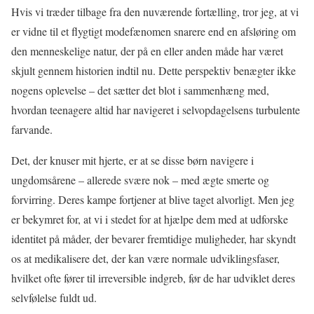
Hvis vi træder tilbage fra den nuværende fortælling, tror jeg, at vi
er vidne til et flygtigt modefænomen snarere end en afsløring om
den menneskelige natur, der på en eller anden måde har været
skjult gennem historien indtil nu. Dette perspektiv benægter ikke
nogens oplevelse – det sætter det blot i sammenhæng med,
hvordan teenagere altid har navigeret i selvopdagelsens turbulente
farvande.
Det, der knuser mit hjerte, er at se disse børn navigere i
ungdomsårene – allerede svære nok – med ægte smerte og
forvirring. Deres kampe fortjener at blive taget alvorligt. Men jeg
er bekymret for, at vi i stedet for at hjælpe dem med at udforske
identitet på måder, der bevarer fremtidige muligheder, har skyndt
os at medikalisere det, der kan være normale udviklingsfaser,
hvilket ofte fører til irreversible indgreb, før de har udviklet deres
selvfølelse fuldt ud.