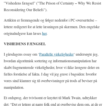
–
”Vishedens fængsel” (”The Prison of Certainty
Why We Resist
Reconsidering Our Beliefs”).
Artiklen er fremragende og følger nedenfor i PC-oversættelse –
lettere redigeret for at lette læsningen på skærmen. Den engelske
originaludgave kan læses
her
.
VISHEDENS FÆNGSEL
I gårsdagens essay om ‘
Parallelle virkeligheder
‘ undersøgte jeg,
hvordan algoritmisk sortering og informationsmanipulation har
skabt fragmenterede virkeligheder, hvor vi ikke længere deler en
fælles forståelse af fakta. I dag vil jeg grave i bagsiden: hvorfor
vores sind klamrer sig til overbevisninger på trods af beviser på
manipulation.
Et ordsprog, der tvivlsomt er knyttet til Mark Twain, udtrykker
det: “Det er lettere at narre folk end at overbevise dem om, at de er