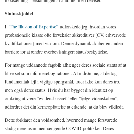
modsætning – erstatningen af autoritet med beviser.
Statusskjoldet
I “
The Illusion of Expertise”
udforskede jeg, hvordan vores
professionelle klasse ofte forveksler akkreditiver [CV, erhvervede
kvalifikationer} med visdom. Denne dynamik skaber en anden
barriere for at ændre overbevisninger: statusbeskyttelse.
For mange uddannede fagfolk afhænger deres sociale status af at
blive set som informeret og rationel. At indrømme, at de tog
fundamentalt fejl i vigtige spørgsmål, truer ikke kun deres tro,
men også deres status. Hvis du har bygget din identitet op
omkring at være “evidensbaseret” eller “følge videnskaben”,
udfordrer det din kerneopfattelse at erkende, at du blev vildledt.
Dette forklarer den voldsomhed, hvormed mange forsvarede
stadig mere usammenhængende COVID-politikker. Deres