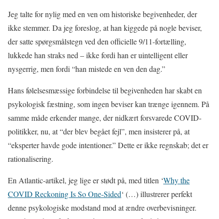
Jeg talte for nylig med en ven om historiske begivenheder, der
ikke stemmer. Da jeg foreslog, at han kiggede på nogle beviser,
der satte spørgsmålstegn ved den officielle 9/11-fortælling,
lukkede han straks ned – ikke fordi han er uintelligent eller
nysgerrig, men fordi “han mistede en ven den dag.”
Hans følelsesmæssige forbindelse til begivenheden har skabt en
psykologisk fæstning, som ingen beviser kan trænge igennem. På
samme måde erkender mange, der nidkært forsvarede COVID-
politikker, nu, at “der blev begået fejl”, men insisterer på, at
“eksperter havde gode intentioner.” Dette er ikke regnskab; det er
rationalisering.
En Atlantic-artikel, jeg lige er stødt på, med titlen ‘
Why the
COVID Reckoning Is So One-Sided
‘ (…) illustrerer perfekt
denne psykologiske modstand mod at ændre overbevisninger.