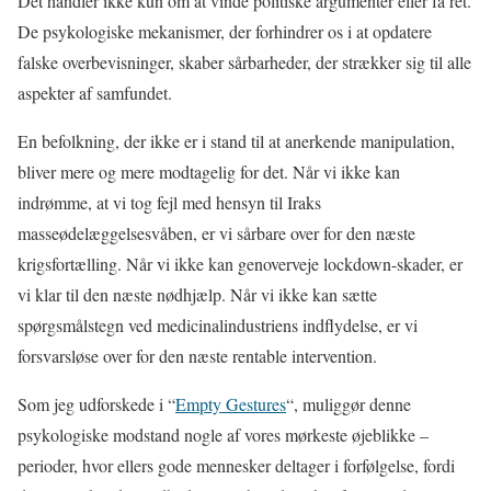
Det handler ikke kun om at vinde politiske argumenter eller få ret.
De psykologiske mekanismer, der forhindrer os i at opdatere
falske overbevisninger, skaber sårbarheder, der strækker sig til alle
aspekter af samfundet.
En befolkning, der ikke er i stand til at anerkende manipulation,
bliver mere og mere modtagelig for det. Når vi ikke kan
indrømme, at vi tog fejl med hensyn til Iraks
masseødelæggelsesvåben, er vi sårbare over for den næste
krigsfortælling. Når vi ikke kan genoverveje lockdown-skader, er
vi klar til den næste nødhjælp. Når vi ikke kan sætte
spørgsmålstegn ved medicinalindustriens indflydelse, er vi
forsvarsløse over for den næste rentable intervention.
Som jeg udforskede i “
Empty Gestures
“, muliggør denne
psykologiske modstand nogle af vores mørkeste øjeblikke –
perioder, hvor ellers gode mennesker deltager i forfølgelse, fordi