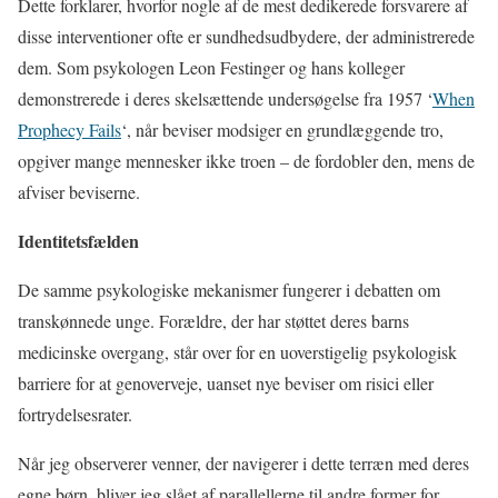
Dette forklarer, hvorfor nogle af de mest dedikerede forsvarere af
disse interventioner ofte er sundhedsudbydere, der administrerede
dem. Som psykologen Leon Festinger og hans kolleger
demonstrerede i deres skelsættende undersøgelse fra 1957 ‘
When
Prophecy Fails
‘, når beviser modsiger en grundlæggende tro,
opgiver mange mennesker ikke troen – de fordobler den, mens de
afviser beviserne.
Identitetsfælden
De samme psykologiske mekanismer fungerer i debatten om
transkønnede unge. Forældre, der har støttet deres barns
medicinske overgang, står over for en uoverstigelig psykologisk
barriere for at genoverveje, uanset nye beviser om risici eller
fortrydelsesrater.
Når jeg observerer venner, der navigerer i dette terræn med deres
egne børn, bliver jeg slået af parallellerne til andre former for