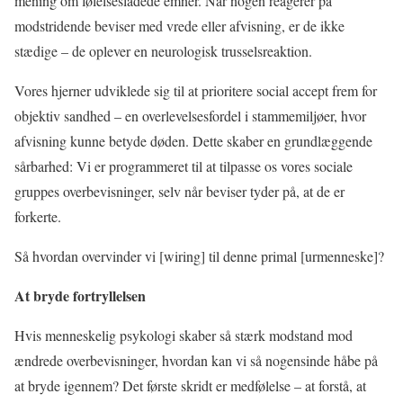
mening om følelsesladede emner. Når nogen reagerer på
modstridende beviser med vrede eller afvisning, er de ikke
stædige – de oplever en neurologisk trusselsreaktion.
Vores hjerner udviklede sig til at prioritere social accept frem for
objektiv sandhed – en overlevelsesfordel i stammemiljøer, hvor
afvisning kunne betyde døden. Dette skaber en grundlæggende
sårbarhed: Vi er programmeret til at tilpasse os vores sociale
gruppes overbevisninger, selv når beviser tyder på, at de er
forkerte.
Så hvordan overvinder vi [wiring] til denne primal [urmenneske]?
At bryde fortryllelsen
Hvis menneskelig psykologi skaber så stærk modstand mod
ændrede overbevisninger, hvordan kan vi så nogensinde håbe på
at bryde igennem? Det første skridt er medfølelse – at forstå, at