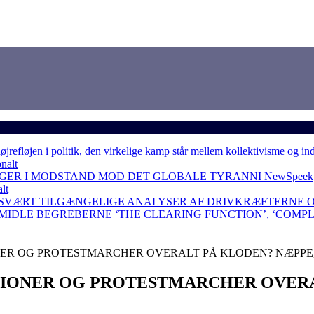
løjen i politik, den virkelige kamp står mellem kollektivisme og in
nalt
NGER I MODSTAND MOD DET GLOBALE TYRANNI
NewSpeek
lt
 SVÆRT TILGÆNGELIGE ANALYSER AF DRIVKRÆFTERNE 
RMIDLE BEGREBERNE ‘THE CLEARING FUNCTION’, ‘COMP
NER OG PROTESTMARCHER OVERALT PÅ KLODEN? NÆPPE,
ATIONER OG PROTESTMARCHER OVER