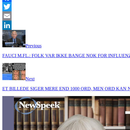
Facebook
Twitter
Email
LinkedIn
Previous
FAUCI M.FL.: FOLK VAR IKKE BANGE NOK FOR INFLUEN
Next
ET BILLEDE SIGER MERE END 1000 ORD, MEN ORD KA