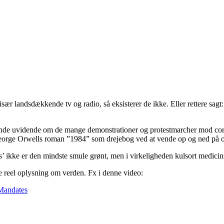
især landsdækkende tv og radio, så eksisterer de ikke. Eller rettere sag
ende uvidende om de mange demonstrationer og protestmarcher mod coron
r George Orwells roman ”1984” som drejebog ved at vende op og ned på 
kke er den mindste smule grønt, men i virkeligheden kulsort medicins
ave reel oplysning om verden. Fx i denne video:
Mandates