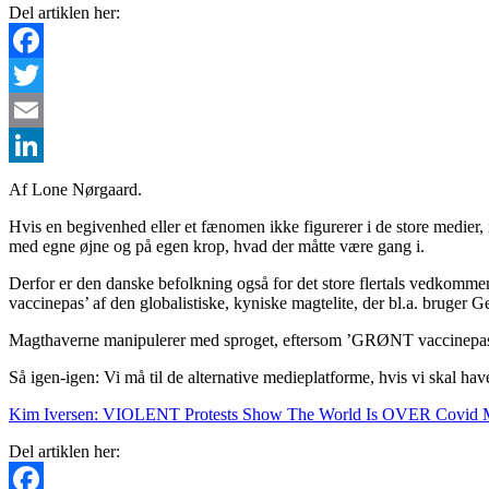
Del artiklen her:
Facebook
Twitter
Email
LinkedIn
Af Lone Nørgaard.
Hvis en begivenhed eller et fænomen ikke figurerer i de store medier, 
med egne øjne og på egen krop, hvad der måtte være gang i.
Derfor er den danske befolkning også for det store flertals vedkomm
vaccinepas’ af den globalistiske, kyniske magtelite, der bl.a. bruge
Magthaverne manipulerer med sproget, eftersom ’GRØNT vaccinepas’ i
Så igen-igen: Vi må til de alternative medieplatforme, hvis vi skal h
Kim Iversen: VIOLENT Protests Show The World Is OVER Covid 
Del artiklen her: