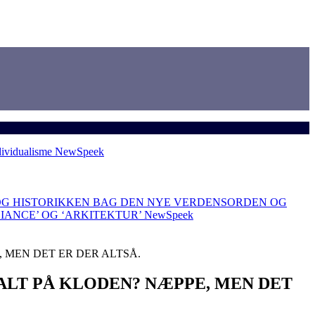
dividualisme
NewSpeek
OG HISTORIKKEN BAG DEN NYE VERDENSORDEN OG
LIANCE’ OG ‘ARKITEKTUR’
NewSpeek
 MEN DET ER DER ALTSÅ.
ALT PÅ KLODEN? NÆPPE, MEN DET