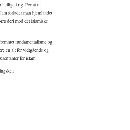
 hellige krig. For at nå
 islam forlader man hjemlandet
forræderi mod det islamiske
r fremmet fundamentalisme og
ere en alt for vidtgående og
sentanter for islam”.
ingske.)