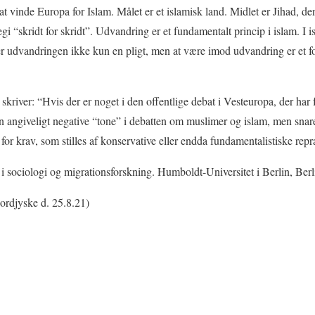
at vinde Europa for Islam. Målet er et islamisk land. Midlet er Jihad, den
egi “skridt for skridt”. Udvandring er et fundamentalt princip i islam. I
 er udvandringen ikke kun en pligt, men at være imod udvandring er et 
ver: “Hvis der er noget i den offentlige debat i Vesteuropa, der ha
den angiveligt negative “tone” i debatten om muslimer og islam, men snar
 krav, som stilles af konservative eller endda fundamentalistiske repræ
 sociologi og migrationsforskning. Humboldt-Universitet i Berlin, Berl
Nordjyske d. 25.8.21)