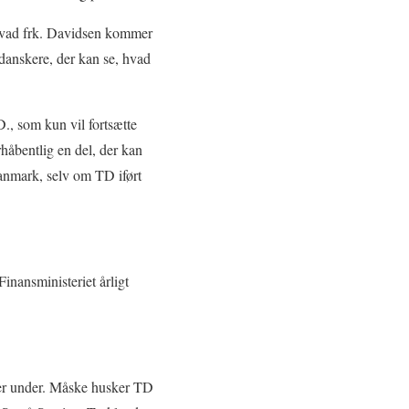
 hvad frk. Davidsen kommer
danskere, der kan se, hvad
D., som kun vil fortsætte
håbentlig en del, der kan
anmark, selv om TD iført
inansministeriet årligt
ver under. Måske husker TD