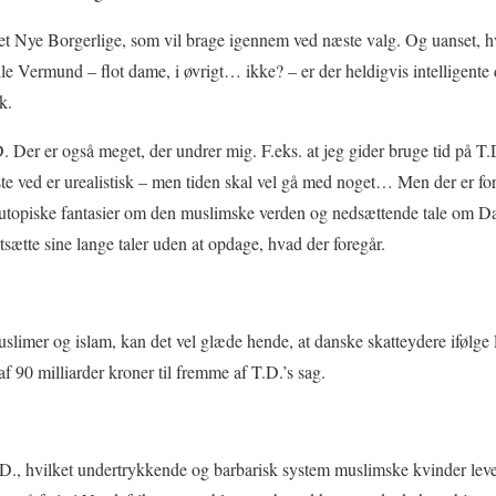
rtiet Nye Borgerlige, som vil brage igennem ved næste valg. Og uanset,
 Vermund – flot dame, i øvrigt… ikke? – er der heldigvis intelligente 
k.
. Der er også meget, der undrer mig. F.eks. at jeg gider bruge tid på T.
te ved er urealistisk – men tiden skal vel gå med noget… Men der er for
utopiske fantasier om den muslimske verden og nedsættende tale om D
rtsætte sine lange taler uden at opdage, hvad der foregår.
slimer og islam, kan det vel glæde hende, at danske skatteydere ifølge F
f 90 milliarder kroner til fremme af T.D.’s sag.
T.D., hvilket undertrykkende og barbarisk system muslimske kvinder le