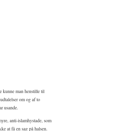
e kunne man henstille til
 udtalelser om og af to
ar usande.
emyre, anti-islamhystade, som
kke at få en sag på halsen.