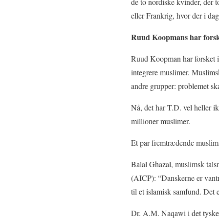
de to nordiske kvinder, der 
eller Frankrig, hvor der i da
Ruud Koopmans har forsket
Ruud Koopman har forsket i i
integrere muslimer. Muslimsk
andre grupper: problemet skal
Nå, det har T.D. vel heller 
millioner muslimer.
Et par fremtrædende muslimsk
Balal Ghazal, muslimsk tals
(AICP): “Danskerne er vantro
til et islamisk samfund. Det
Dr. A.M. Naqawi i det tyske