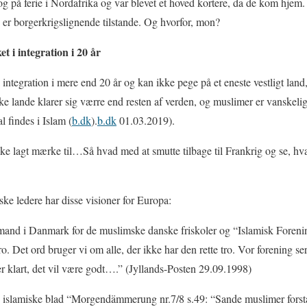
tog på ferie i Nordafrika og var blevet et hoved kortere, da de kom hjem
g er borgerkrigslignende tilstande. Og hvorfor, mon?
 i integration i 20 år
ntegration i mere end 20 år og kan ikke pege på et eneste vestligt land
e lande klarer sig værre end resten af verden, og muslimer er vanskelige
 findes i Islam (
b.dk
).
b.dk
01.03.2019).
ikke lagt mærke til…Så hvad med at smutte tilbage til Frankrig og se, hva
e ledere har disse visioner for Europa:
mand i Danmark for de muslimske danske friskoler og “Islamisk Forenin
. Det ord bruger vi om alle, der ikke har den rette tro. Vor forening s
 er klart, det vil være godt….” (Jyllands-Posten 29.09.1998)
 islamiske blad “Morgendämmerung nr.7/8 s.49: “Sande muslimer forstå