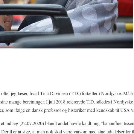
r ofte, jeg læser, hvad Tina Davidsen (T.D.) fortæller i Nordjyske. Måsk
 sine mange beretninger. I juli 2018 refererede T.D. således i Nordjyske
er, som ifølge en dansk professor og historiker med kendskab til USA v
 i et indlæg (22.07.2020) blandt andet havde kaldt mig ”bananflue, tiss
 Dertil er at sige, at man nok skal være varsom med sine udtalelser for i