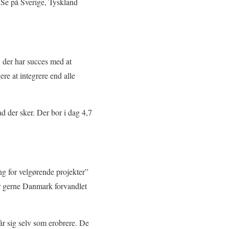
. Se på Sverige, Tyskland
, der har succes med at
re at integrere end alle
d der sker. Der bor i dag 4,7
g for velgørende projekter”
er gerne Danmark forvandlet
r sig selv som erobrere. De